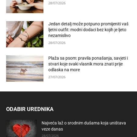
28/07/2026
Jedan detalj može potpuno promijeniti vaš
ljetni outfit: modni dodaci bez kojih je ljeto
nezamislivo
28/07/2026
Plaža sa psom: pravila ponašanja, savjeti i
stvari koje svaki vlasnik mora znati prije
odlaska na more
27/07/2026
ODABIR UREDNIKA
Najveća laž o srodnim dušama koja uništava
veze danas
28/07/2026