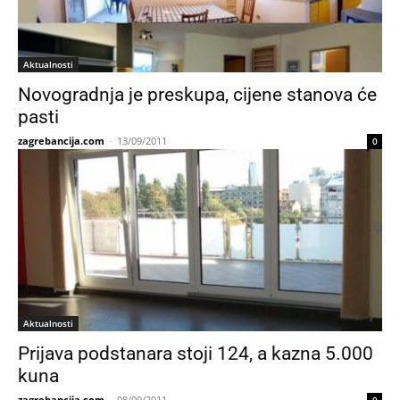
Aktualnosti
Novogradnja je preskupa, cijene stanova će
pasti
zagrebancija.com
-
13/09/2011
0
Aktualnosti
Prijava podstanara stoji 124, a kazna 5.000
kuna
zagrebancija.com
-
08/09/2011