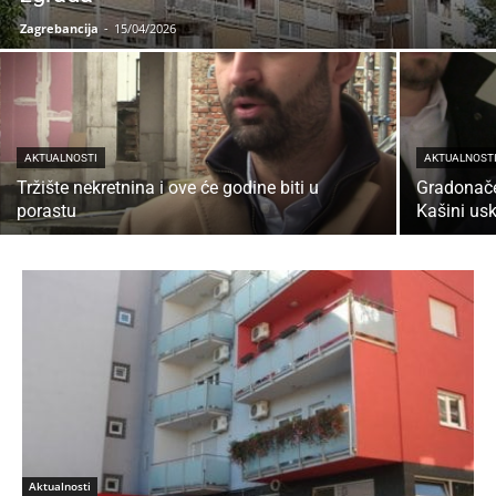
Zagrebancija
-
15/04/2026
AKTUALNOSTI
AKTUALNOST
Tržište nekretnina i ove će godine biti u
Gradonače
porastu
Kašini usk
Aktualnosti