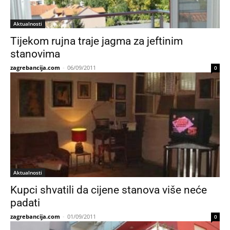
Aktualnosti
Tijekom rujna traje jagma za jeftinim
stanovima
zagrebancija.com
-
06/09/2011
0
Aktualnosti
Kupci shvatili da cijene stanova više neće
padati
zagrebancija.com
-
01/09/2011
0