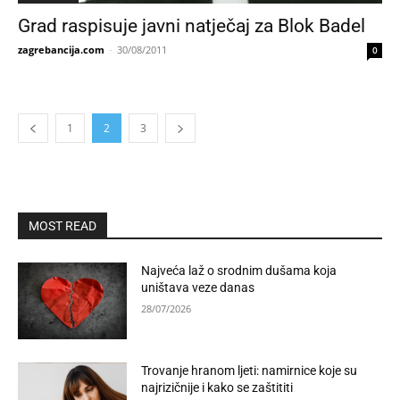
Grad raspisuje javni natječaj za Blok Badel
zagrebancija.com
-
30/08/2011
0
1
2
3
MOST READ
Najveća laž o srodnim dušama koja
uništava veze danas
28/07/2026
Trovanje hranom ljeti: namirnice koje su
najrizičnije i kako se zaštititi