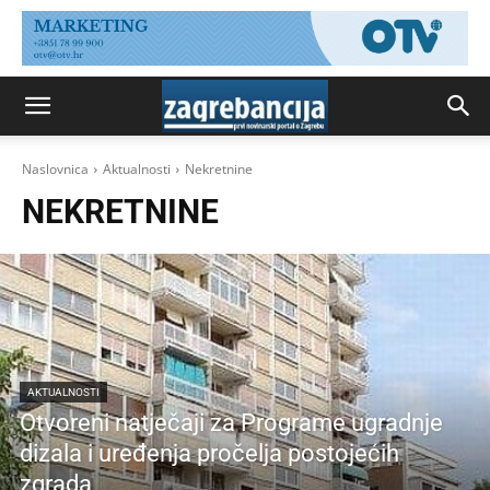
Naslovnica
Aktualnosti
Nekretnine
NEKRETNINE
AKTUALNOSTI
Otvoreni natječaji za Programe ugradnje
dizala i uređenja pročelja postojećih
zgrada