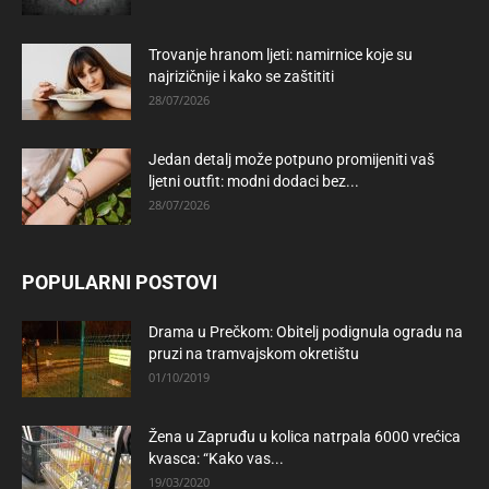
Trovanje hranom ljeti: namirnice koje su
najrizičnije i kako se zaštititi
28/07/2026
Jedan detalj može potpuno promijeniti vaš
ljetni outfit: modni dodaci bez...
28/07/2026
POPULARNI POSTOVI
Drama u Prečkom: Obitelj podignula ogradu na
pruzi na tramvajskom okretištu
01/10/2019
Žena u Zapruđu u kolica natrpala 6000 vrećica
kvasca: “Kako vas...
19/03/2020