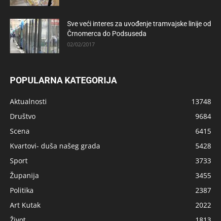
Sve veći interes za uvođenje tramvajske linije od
Črnomerca do Podsuseda
02/02/2017
POPULARNA KATEGORIJA
Aktualnosti
13748
Društvo
9684
Scena
6415
Kvartovi- duša našeg grada
5428
Sport
3733
Županija
3455
Politika
2387
Art Kutak
2022
Život
1813