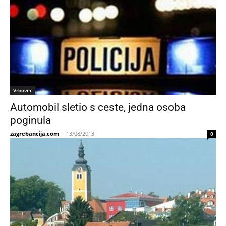
Vrbovec
Automobil sletio s ceste, jedna osoba
poginula
zagrebancija.com
-
13/08/2013
0