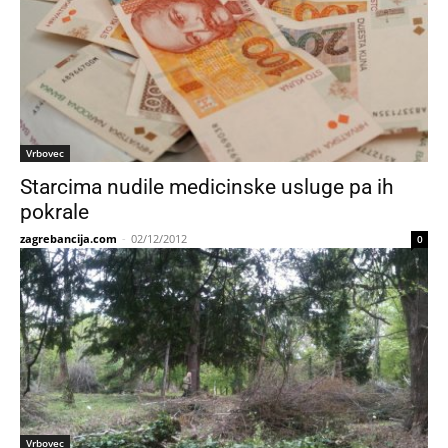
Vrbovec
Starcima nudile medicinske usluge pa ih
pokrale
zagrebancija.com
-
02/12/2012
0
Vrbovec