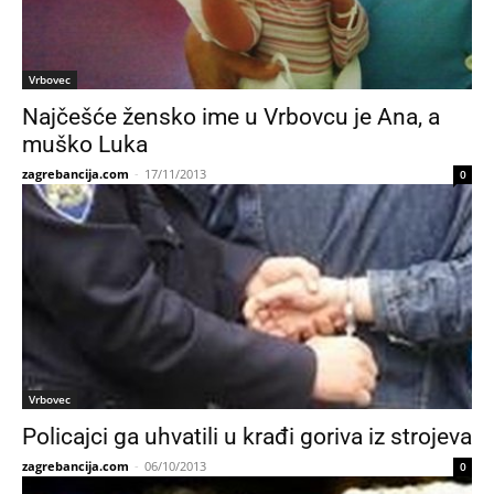
Vrbovec
Najčešće žensko ime u Vrbovcu je Ana, a
muško Luka
zagrebancija.com
-
17/11/2013
0
Vrbovec
Policajci ga uhvatili u krađi goriva iz strojeva
zagrebancija.com
-
06/10/2013
0