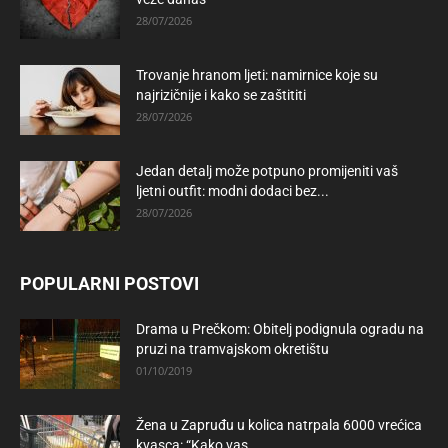
28/07/2026
Trovanje hranom ljeti: namirnice koje su
najrizičnije i kako se zaštititi
28/07/2026
Jedan detalj može potpuno promijeniti vaš
ljetni outfit: modni dodaci bez...
28/07/2026
POPULARNI POSTOVI
Drama u Prečkom: Obitelj podignula ogradu na
pruzi na tramvajskom okretištu
01/10/2019
Žena u Zapruđu u kolica natrpala 6000 vrećica
kvasca: “Kako vas...