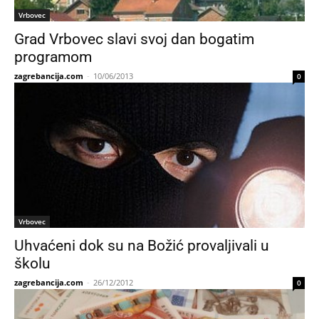
Vrbovec
Grad Vrbovec slavi svoj dan bogatim
programom
zagrebancija.com
-
10/06/2013
0
Vrbovec
Uhvaćeni dok su na Božić provaljivali u
školu
zagrebancija.com
-
26/12/2012
0