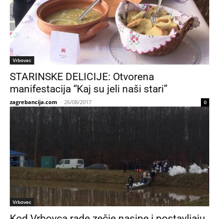
Vrbovec
STARINSKE DELICIJE: Otvorena
manifestacija “Kaj su jeli naši stari”
zagrebancija.com
-
26/08/2017
0
Vrbovec
Kod Vrbovca rade zečje nasipe i postavljaju