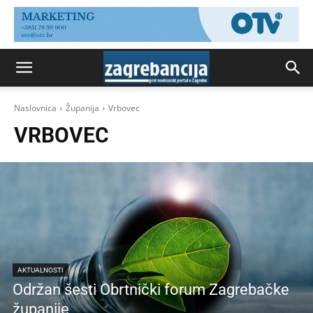
Naslovnica
Županija
Vrbovec
VRBOVEC
AKTUALNOSTI
Održan šesti Obrtnički forum Zagrebačke
županije