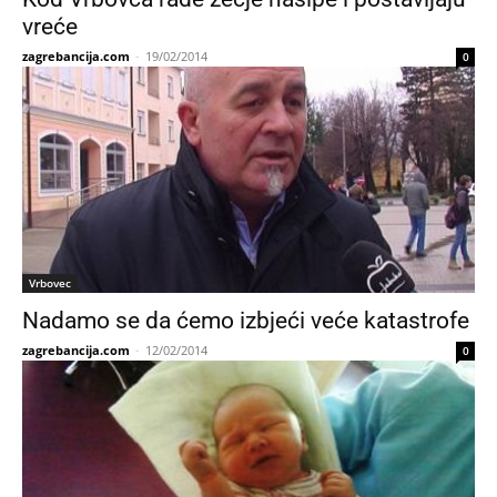
vreće
zagrebancija.com
-
19/02/2014
0
Vrbovec
Nadamo se da ćemo izbjeći veće katastrofe
zagrebancija.com
-
12/02/2014
0