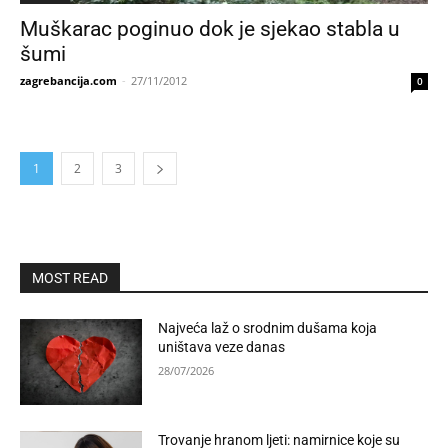
Muškarac poginuo dok je sjekao stabla u
šumi
zagrebancija.com
-
27/11/2012
0
1
2
3
MOST READ
Najveća laž o srodnim dušama koja
uništava veze danas
28/07/2026
Trovanje hranom ljeti: namirnice koje su