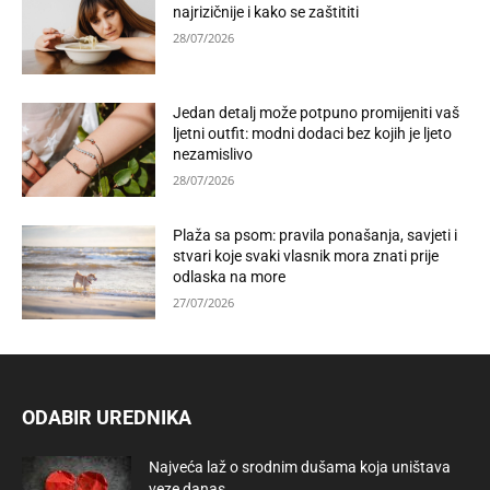
najrizičnije i kako se zaštititi
28/07/2026
Jedan detalj može potpuno promijeniti vaš
ljetni outfit: modni dodaci bez kojih je ljeto
nezamislivo
28/07/2026
Plaža sa psom: pravila ponašanja, savjeti i
stvari koje svaki vlasnik mora znati prije
odlaska na more
27/07/2026
ODABIR UREDNIKA
Najveća laž o srodnim dušama koja uništava
veze danas