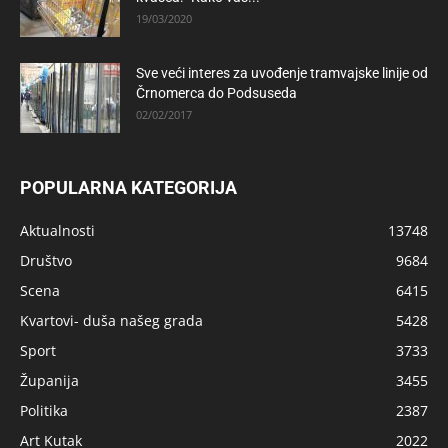
19/03/2020
Sve veći interes za uvođenje tramvajske linije od
Črnomerca do Podsuseda
02/02/2017
POPULARNA KATEGORIJA
Aktualnosti
13748
Društvo
9684
Scena
6415
Kvartovi- duša našeg grada
5428
Sport
3733
Županija
3455
Politika
2387
Art Kutak
2022