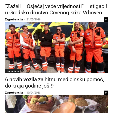
“Zaželi – Osjećaj veće vrijednosti” – stigao i
u Gradsko društvo Crvenog križa Vrbovec
Zagrebancija
-
31/05/2018
0
Dugo Selo
6 novih vozila za hitnu medicinsku pomoć,
do kraja godine još 9
Zagrebancija
-
10/04/2018
0