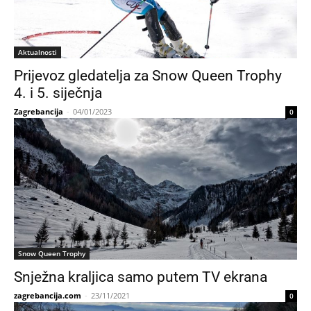
Aktualnosti
Prijevoz gledatelja za Snow Queen Trophy
4. i 5. siječnja
Zagrebancija
-
04/01/2023
0
Snow Queen Trophy
Snježna kraljica samo putem TV ekrana
zagrebancija.com
-
23/11/2021
0