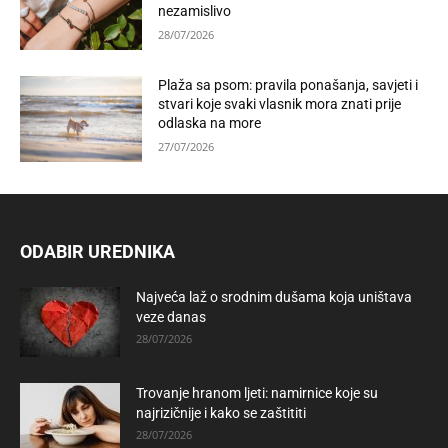
nezamislivo
28/07/2026
Plaža sa psom: pravila ponašanja, savjeti i
stvari koje svaki vlasnik mora znati prije
odlaska na more
27/07/2026
ODABIR UREDNIKA
Najveća laž o srodnim dušama koja uništava
veze danas
28/07/2026
Trovanje hranom ljeti: namirnice koje su
najrizičnije i kako se zaštititi
28/07/2026