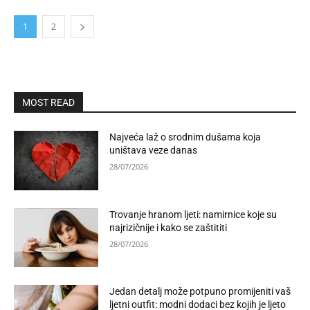
1
2
MOST READ
Najveća laž o srodnim dušama koja
uništava veze danas
28/07/2026
Trovanje hranom ljeti: namirnice koje su
najrizičnije i kako se zaštititi
28/07/2026
Jedan detalj može potpuno promijeniti vaš
ljetni outfit: modni dodaci bez kojih je ljeto