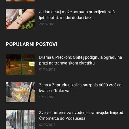
Jedan detalj može potpuno promijeniti vaš
ljetni outfit: modni dodaci bez...
28/07/2026
POPULARNI POSTOVI
Drama u Prečkom: Obitelj podignula ogradu na
pruzi na tramvajskom okretištu
01/10/2019
Žena u Zapruđu u kolica natrpala 6000 vrećica
kvasca: “Kako vas...
19/03/2020
Sve veći interes za uvođenje tramvajske linije od
Črnomerca do Podsuseda
02/02/2017