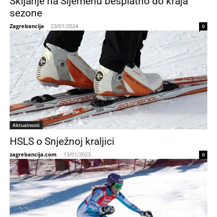
Skijanje na Sljemenu besplatno do kraja
sezone
Zagrebancija
-
23/01/2024
0
Aktualnosti
HSLS o Snježnoj kraljici
zagrebancija.com
-
13/01/2023
0