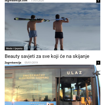
zagrebancija.com
-
11/01/2020
0
Moda i ljepota
Beauty savjeti za sve koji će na skijanje
Zagrebancija
-
05/01/2019
0