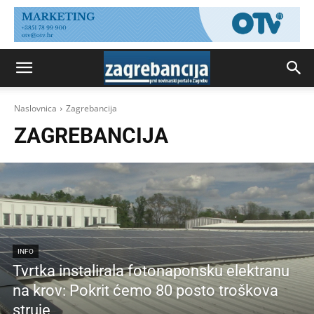
Naslovnica
Zagrebancija
ZAGREBANCIJA
INFO
Tvrtka instalirala fotonaponsku elektranu
na krov: Pokrit ćemo 80 posto troškova
struje