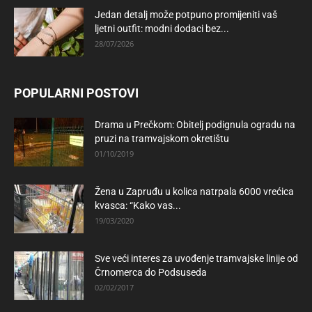
Jedan detalj može potpuno promijeniti vaš
ljetni outfit: modni dodaci bez...
28/07/2026
POPULARNI POSTOVI
Drama u Prečkom: Obitelj podignula ogradu na
pruzi na tramvajskom okretištu
01/10/2019
Žena u Zapruđu u kolica natrpala 6000 vrećica
kvasca: “Kako vas...
19/03/2020
Sve veći interes za uvođenje tramvajske linije od
Črnomerca do Podsuseda
02/02/2017