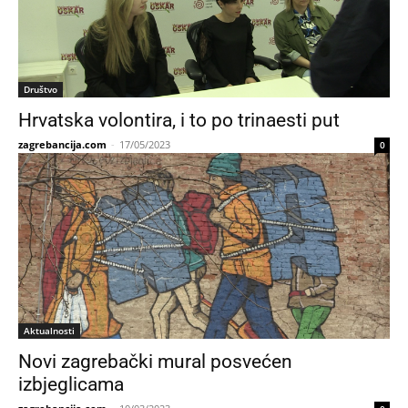
Društvo
Hrvatska volontira, i to po trinaesti put
zagrebancija.com
-
17/05/2023
0
Aktualnosti
Novi zagrebački mural posvećen
izbjeglicama