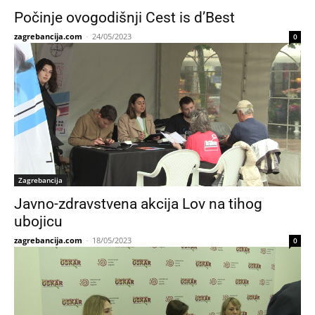
Počinje ovogodišnji Cest is d’Best
zagrebancija.com
-
24/05/2023
0
Zagrebancija
Javno-zdravstvena akcija Lov na tihog
ubojicu
zagrebancija.com
-
18/05/2023
0