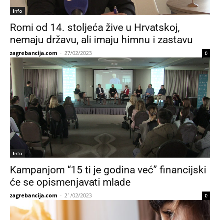
Info
Romi od 14. stoljeća žive u Hrvatskoj,
nemaju državu, ali imaju himnu i zastavu
zagrebancija.com
-
27/02/2023
0
Info
Kampanjom “15 ti je godina već” financijski
će se opismenjavati mlade
zagrebancija.com
-
21/02/2023
0