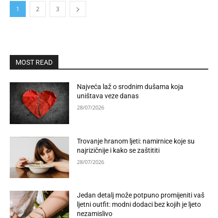
1
2
3
MOST READ
Najveća laž o srodnim dušama koja
uništava veze danas
28/07/2026
Trovanje hranom ljeti: namirnice koje su
najrizičnije i kako se zaštititi
28/07/2026
Jedan detalj može potpuno promijeniti vaš
ljetni outfit: modni dodaci bez kojih je ljeto
nezamislivo