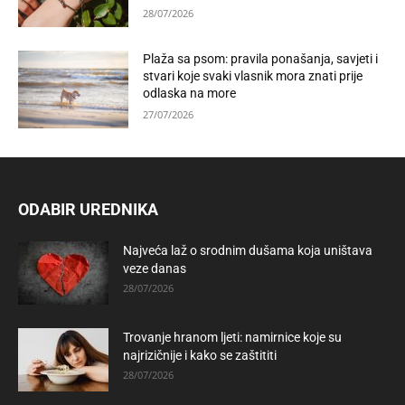
28/07/2026
Plaža sa psom: pravila ponašanja, savjeti i
stvari koje svaki vlasnik mora znati prije
odlaska na more
27/07/2026
ODABIR UREDNIKA
Najveća laž o srodnim dušama koja uništava
veze danas
28/07/2026
Trovanje hranom ljeti: namirnice koje su
najrizičnije i kako se zaštititi
28/07/2026