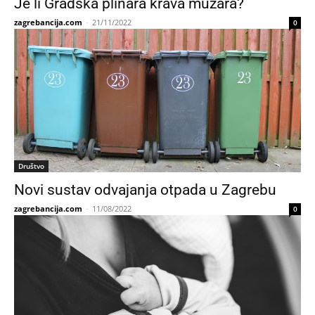
Je li Gradska plinara krava muzara?
zagrebancija.com
-
21/11/2022
0
Društvo
Novi sustav odvajanja otpada u Zagrebu
zagrebancija.com
-
11/08/2022
0