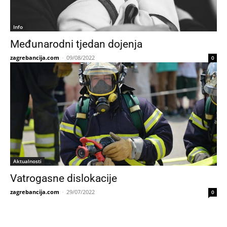
Info
Međunarodni tjedan dojenja
zagrebancija.com
-
09/08/2022
0
Aktualnosti
Vatrogasne dislokacije
zagrebancija.com
-
29/07/2022
0