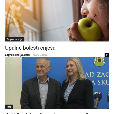
Zagrebancija
Upalne bolesti crijeva
zagrebancija.com
-
09/01/2023
0
Info