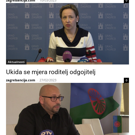
zagrebancija.com
-
10/03/2023
0
Aktualnosti
Ukida se mjera roditelj odgojitelj
zagrebancija.com
-
27/02/2023
0