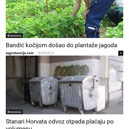
Brezovica
Bandić kočijom došao do plantaže jagoda
zagrebancija.com
-
30/05/2015
0
Brezovica
Stanari Horvata odvoz otpada plaćaju po
volumenu