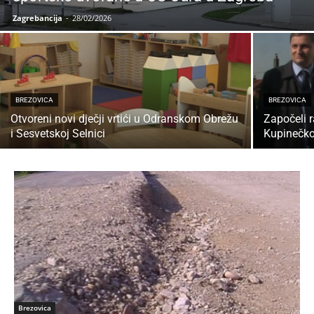
Zagrebancija
-
28/02/2026
BREZOVICA
BREZOVICA
Otvoreni novi dječji vrtići u Odranskom Obrežu
Započeli r
i Sesvetskoj Selnici
Kupinečko
Brezovica