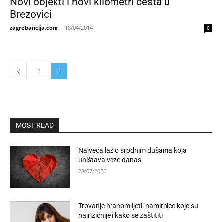
Novi objekti i novi kilometri cesta u
Brezovici
zagrebancija.com
-
18/04/2014
0
1
2
MOST READ
Najveća laž o srodnim dušama koja
uništava veze danas
28/07/2026
Trovanje hranom ljeti: namirnice koje su
najrizičnije i kako se zaštititi