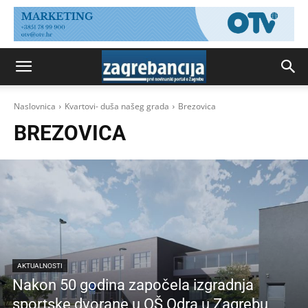
Naslovnica
Kvartovi- duša našeg grada
Brezovica
BREZOVICA
AKTUALNOSTI
Nakon 50 godina započela izgradnja
sportske dvorane u OŠ Odra u Zagrebu