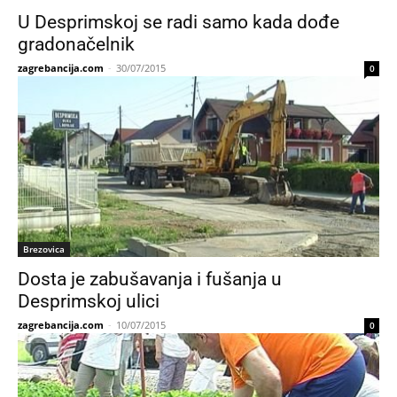
U Desprimskoj se radi samo kada dođe
gradonačelnik
zagrebancija.com
-
30/07/2015
0
Brezovica
Dosta je zabušavanja i fušanja u
Desprimskoj ulici
zagrebancija.com
-
10/07/2015
0