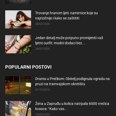
Trovanje hranom ljeti: namirnice koje su
najrizičnije i kako se zaštititi
28/07/2026
Jedan detalj može potpuno promijeniti vaš
ljetni outfit: modni dodaci bez...
28/07/2026
POPULARNI POSTOVI
Drama u Prečkom: Obitelj podignula ogradu na
pruzi na tramvajskom okretištu
01/10/2019
Žena u Zapruđu u kolica natrpala 6000 vrećica
kvasca: “Kako vas...
19/03/2020