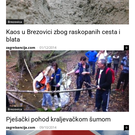
Brezovica
Kaos u Brezovici zbog raskopanih cesta i
blata
zagrebancija.com
-
01/12/2014
0
Brezovica
Pješački pohod kraljevačkom šumom
zagrebancija.com
-
09/10/2014
0