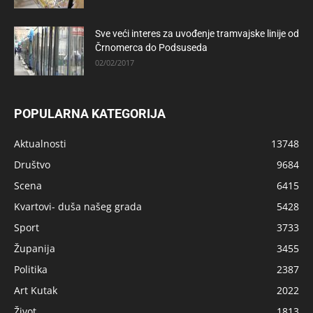
Sve veći interes za uvođenje tramvajske linije od
Črnomerca do Podsuseda
02/02/2017
POPULARNA KATEGORIJA
Aktualnosti
13748
Društvo
9684
Scena
6415
Kvartovi- duša našeg grada
5428
Sport
3733
Županija
3455
Politika
2387
Art Kutak
2022
Život
1813