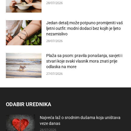
28/07/2026
Jedan detalj može potpuno promijeniti vaš
ljetni outfit: modni dodaci bez kojih je ljeto
nezamislivo
28/07/2026
Plaža sa psom: pravila ponašanja, savjeti i
stvari koje svaki vlasnik mora znati prije
odlaska na more
27/07/2026
ODABIR UREDNIKA
Najveća laž o srodnim dušama koja uništava
veze danas
28/07/2026