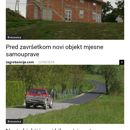
Brezovica
Pred završetkom novi objekt mjesne
samouprave
zagrebancija.com
-
22/04/2014
0
Brezovica