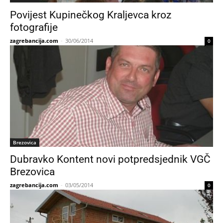
Povijest Kupinečkog Kraljevca kroz
fotografije
zagrebancija.com
-
30/06/2014
0
Brezovica
Dubravko Kontent novi potpredsjednik VGČ
Brezovica
zagrebancija.com
-
03/05/2014
0