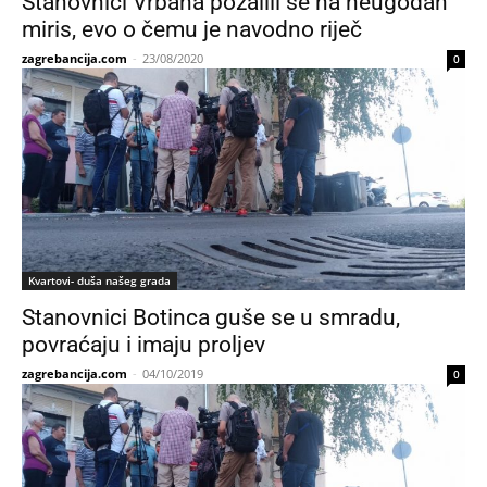
Stanovnici Vrbana požalili se na neugodan
miris, evo o čemu je navodno riječ
zagrebancija.com
-
23/08/2020
0
Kvartovi- duša našeg grada
Stanovnici Botinca guše se u smradu,
povraćaju i imaju proljev
zagrebancija.com
-
04/10/2019
0