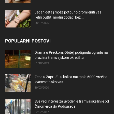
Jedan detalj može potpuno promijeniti vaš
ljetni outfit: modni dodaci bez...
28/07/2026
POPULARNI POSTOVI
Drama u Prečkom: Obitelj podignula ogradu na
pruzi na tramvajskom okretištu
01/10/2019
Žena u Zapruđu u kolica natrpala 6000 vrećica
kvasca: “Kako vas...
19/03/2020
Sve veći interes za uvođenje tramvajske linije od
Črnomerca do Podsuseda
02/02/2017