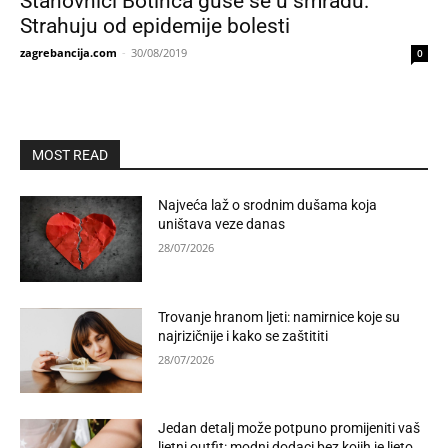
Stanovnici Botinca guše se u smradu:
Strahuju od epidemije bolesti
zagrebancija.com
-
30/08/2019
0
MOST READ
Najveća laž o srodnim dušama koja
uništava veze danas
28/07/2026
Trovanje hranom ljeti: namirnice koje su
najrizičnije i kako se zaštititi
28/07/2026
Jedan detalj može potpuno promijeniti vaš
ljetni outfit: modni dodaci bez kojih je ljeto