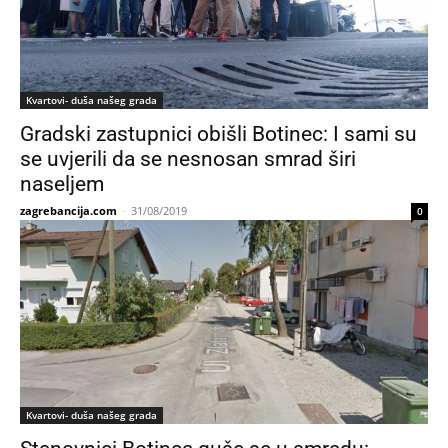
Kvartovi- duša našeg grada
Gradski zastupnici obišli Botinec: I sami su
se uvjerili da se nesnosan smrad širi
naseljem
zagrebancija.com
-
31/08/2019
0
Kvartovi- duša našeg grada