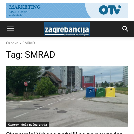
Oznake
SMRAD
Tag:
SMRAD
Kvartovi- duša našeg grada