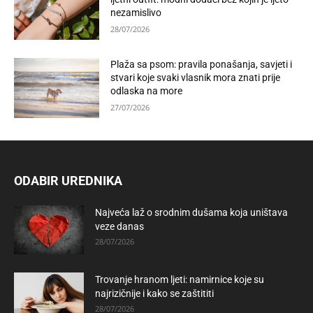
nezamislivo
28/07/2026
Plaža sa psom: pravila ponašanja, savjeti i
stvari koje svaki vlasnik mora znati prije
odlaska na more
27/07/2026
ODABIR UREDNIKA
Najveća laž o srodnim dušama koja uništava
veze danas
28/07/2026
Trovanje hranom ljeti: namirnice koje su
najrizičnije i kako se zaštititi
28/07/2026