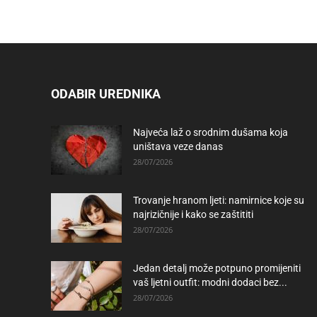
ODABIR UREDNIKA
Najveća laž o srodnim dušama koja
uništava veze danas
28/07/2026
Trovanje hranom ljeti: namirnice koje su
najrizičnije i kako se zaštititi
28/07/2026
Jedan detalj može potpuno promijeniti
vaš ljetni outfit: modni dodaci bez...
28/07/2026