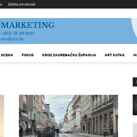
ka
Zaštita privatnosti
SCENA
FOKUS
KROZ ZAGREBAČKU ŽUPANIJU
ART KUTAK
M