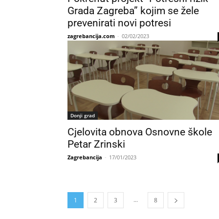
Grada Zagreba” kojim se žele
prevenirati novi potresi
zagrebancija.com
-
02/02/2023
Donji grad
Cjelovita obnova Osnovne škole
Petar Zrinski
Zagrebancija
-
17/01/2023
...
1
2
3
8