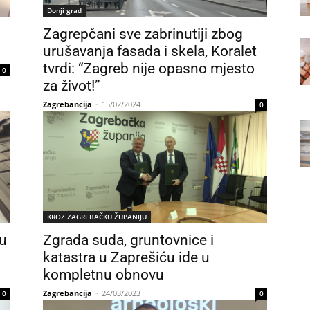
Donji grad
Zagrepčani sve zabrinutiji zbog
urušavanja fasada i skela, Koralet
tvrdi: “Zagreb nije opasno mjesto
0
za život!”
Zagrebancija
-
15/02/2024
0
KROZ ZAGREBAČKU ŽUPANIJU
u
Zgrada suda, gruntovnice i
katastra u Zaprešiću ide u
kompletnu obnovu
Zagrebancija
-
24/03/2023
0
0