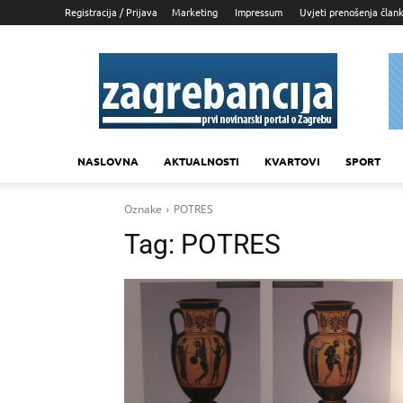
Registracija / Prijava
Marketing
Impressum
Uvjeti prenošenja član
Zagrebancija
NASLOVNA
AKTUALNOSTI
KVARTOVI
SPORT
Oznake
POTRES
Tag:
POTRES