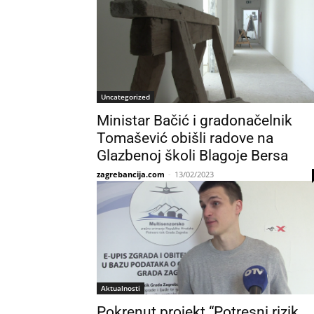
Uncategorized
Ministar Bačić i gradonačelnik
Tomašević obišli radove na
Glazbenoj školi Blagoje Bersa
zagrebancija.com
-
13/02/2023
Aktualnosti
Pokrenut projekt “Potresni rizik