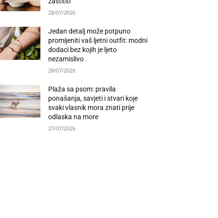
zaštititi
28/07/2026
Jedan detalj može potpuno
promijeniti vaš ljetni outfit: modni
dodaci bez kojih je ljeto
nezamislivo
28/07/2026
Plaža sa psom: pravila
ponašanja, savjeti i stvari koje
svaki vlasnik mora znati prije
odlaska na more
27/07/2026