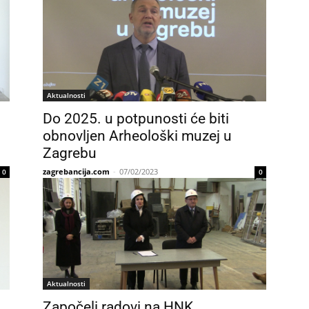
Aktualnosti
Do 2025. u potpunosti će biti
obnovljen Arheološki muzej u
Zagrebu
zagrebancija.com
-
07/02/2023
0
0
Aktualnosti
Započeli radovi na HNK