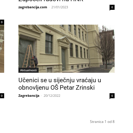
zagrebancija.com
-
21/01/2023
0
0
Aktualnosti
Učenici se u siječnju vraćaju u
obnovljenu OŠ Petar Zrinski
Zagrebancija
-
20/12/2022
0
0
Stranica 1 od 8