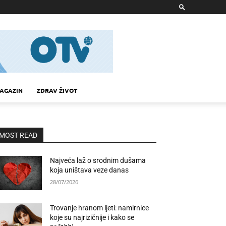
AGAZIN
ZDRAV ŽIVOT
MOST READ
Najveća laž o srodnim dušama
koja uništava veze danas
28/07/2026
Trovanje hranom ljeti: namirnice
koje su najrizičnije i kako se