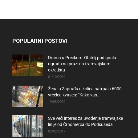
POPULARNI POSTOVI
Drama u Prečkom: Obitelj podignula
ogradu na pruzi na tramvajskom
okretištu
01/10/2019
Žena u Zapruđu u kolica natrpala 6000
vrećica kvasca: “Kako vas...
19/03/2020
Sve veći interes za uvođenje tramvajske
linije od Črnomerca do Podsuseda
02/02/2017