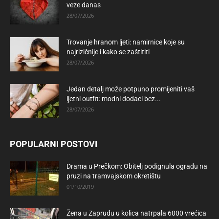
veze danas
28/07/2026
Trovanje hranom ljeti: namirnice koje su
najrizičnije i kako se zaštititi
28/07/2026
Jedan detalj može potpuno promijeniti vaš
ljetni outfit: modni dodaci bez...
28/07/2026
POPULARNI POSTOVI
Drama u Prečkom: Obitelj podignula ogradu na
pruzi na tramvajskom okretištu
01/10/2019
Žena u Zapruđu u kolica natrpala 6000 vrećica