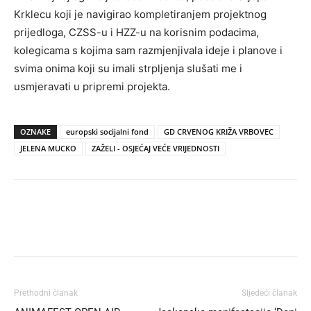
Krklecu koji je navigirao kompletiranjem projektnog
prijedloga, CZSS-u i HZZ-u na korisnim podacima,
kolegicama s kojima sam razmjenjivala ideje i planove i
svima onima koji su imali strpljenja slušati me i
usmjeravati u pripremi projekta.
OZNAKE
europski socijalni fond
GD CRVENOG KRIŽA VRBOVEC
JELENA MUCKO
ZAŽELI - OSJEĆAJ VEĆE VRIJEDNOSTI
Prethodni članak
Sljedeći članak