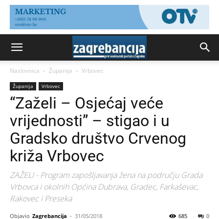
Naslovnica
Županija
Vrbovec
Županija
Vrbovec
“Zaželi – Osjećaj veće
vrijednosti” – stigao i u
Gradsko društvo Crvenog
križa Vrbovec
ZAŽELI - Program zapošljavanja žena na području Grada
Vrbovca i okolnih Općina Dubrava, Gradec, Farkaševac,
Rakovec i Preseka
Objavio
Zagrebancija
-
31/05/2018
685
0