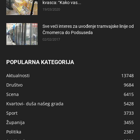
kvasca: “Kako vas...
19/03/2020
Sve veći interes za uvođenje tramvajske linije od
Črnomerca do Podsuseda
02/02/2017
POPULARNA KATEGORIJA
Aktualnosti
13748
Društvo
9684
Scena
6415
Kvartovi- duša našeg grada
5428
Sport
3733
Županija
3455
Politika
2387