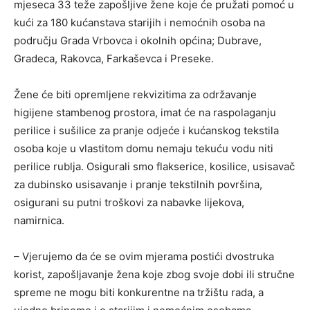
mjeseca 33 teže zapošljive žene koje će pružati pomoć u
kući za 180 kućanstava starijih i nemoćnih osoba na
području Grada Vrbovca i okolnih općina; Dubrave,
Gradeca, Rakovca, Farkaševca i Preseke.
Žene će biti opremljene rekvizitima za održavanje
higijene stambenog prostora, imat će na r
aspolaganju
perilice i sušilice za pranje odjeće i kućanskog tekstila
osoba koje u vlastitom domu nemaju tekuću vodu niti
perilice rublja. Osigurali smo flakserice, kosilice, usisavač
za dubinsko usisavanje i pranje tekstilnih površina,
osigurani su putni troškovi za nabavke lijekova,
namirnica.
– Vjerujemo da će se ovim mjerama postići dvostruka
korist, zapošljavanje žena koje zbog svoje dobi ili stručne
spreme ne mogu biti konkurentne na tržištu rada, a