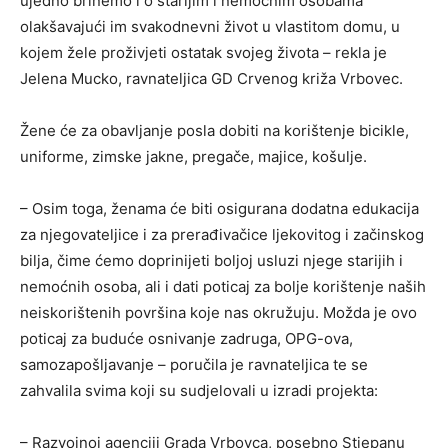
ujedno brinemo i o starijim i nemoćnim osobama
olakšavajući im svakodnevni život u vlastitom domu, u
kojem žele proživjeti ostatak svojeg života – rekla je
Jelena Mucko, ravnateljica GD Crvenog križa Vrbovec.
Žene će za obavljanje posla dobiti na korištenje bicikle,
uniforme, zimske jakne, pregače, majice, košulje.
– Osim toga, ženama će biti osigurana dodatna edukacija
za njegovateljice i za prerađivačice ljekovitog i začinskog
bilja, čime ćemo doprinijeti boljoj usluzi njege starijih i
nemoćnih osoba, ali i dati poticaj za bolje korištenje naših
neiskorištenih površina koje nas okružuju. Možda je ovo
poticaj za buduće osnivanje zadruga, OPG-ova,
samozapošljavanje – poručila je ravnateljica te se
zahvalila svima koji su sudjelovali u izradi projekta:
– Razvojnoj agenciji Grada Vrbovca, posebno Stjepanu