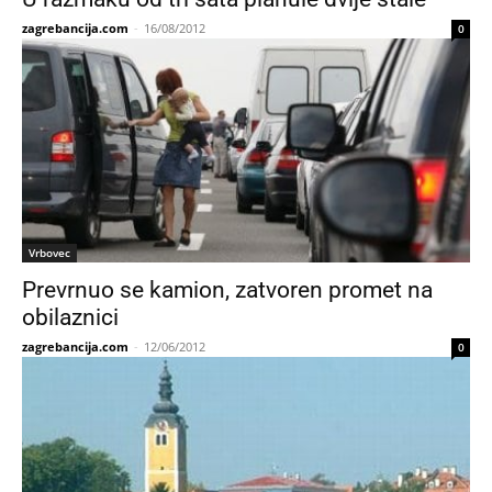
zagrebancija.com
-
16/08/2012
0
Vrbovec
Prevrnuo se kamion, zatvoren promet na
obilaznici
zagrebancija.com
-
12/06/2012
0