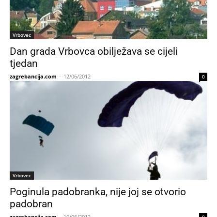
Vrbovec
Dan grada Vrbovca obilježava se cijeli
tjedan
zagrebancija.com
-
12/06/2012
0
Vrbovec
Poginula padobranka, nije joj se otvorio
padobran
zagrebancija.com
-
10/06/2012