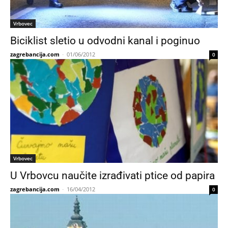
Vrbovec
Biciklist sletio u odvodni kanal i poginuo
zagrebancija.com
-
01/06/2012
0
Vrbovec
U Vrbovcu naučite izrađivati ptice od papira
zagrebancija.com
-
16/04/2012
0