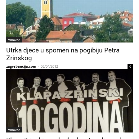
Vrbovec
Utrka djece u spomen na pogibiju Petra
Zrinskog
zagrebancija.com
-
05/04/2012
0
Vrbovec