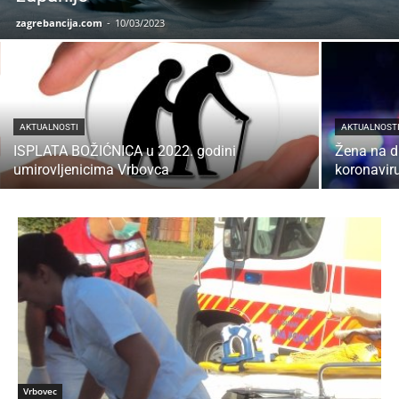
zagrebancija.com
-
10/03/2023
AKTUALNOSTI
AKTUALNOST
ISPLATA BOŽIĆNICA u 2022. godini
Žena na d
umirovljenicima Vrbovca
koronaviru
Vrbovec