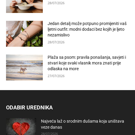
28/07/2026
Jedan detalj može potpuno promijeniti vaš
ljetni outfit: modni dodaci bez kojih je ljeto
nezamislivo
28/07/2026
Plaža sa psom: pravila ponašanja, savjeti i
stvari koje svaki vlasnik mora znati prije
odlaska na more
27/07/2026
ODABIR UREDNIKA
Najveća laž o srodnim dušama koja uništava
veze danas
28/07/2026