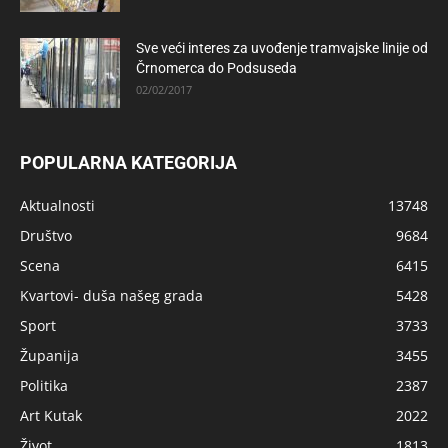
Sve veći interes za uvođenje tramvajske linije od
Črnomerca do Podsuseda
02/02/2017
POPULARNA KATEGORIJA
Aktualnosti
13748
Društvo
9684
Scena
6415
Kvartovi- duša našeg grada
5428
Sport
3733
Županija
3455
Politika
2387
Art Kutak
2022
Život
1813