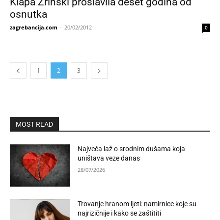
Klapa Zrinski proslavila deset godina od
osnutka
zagrebancija.com
-
20/02/2012
0
1
2
3
MOST READ
Najveća laž o srodnim dušama koja
uništava veze danas
28/07/2026
Trovanje hranom ljeti: namirnice koje su
najrizičnije i kako se zaštititi