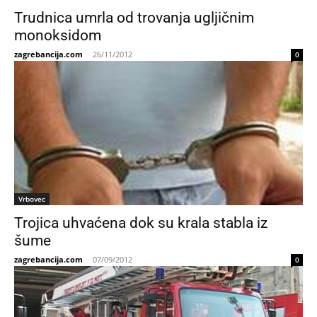
Trudnica umrla od trovanja ugljičnim
monoksidom
zagrebancija.com
-
26/11/2012
0
Vrbovec
Trojica uhvaćena dok su krala stabla iz
šume
zagrebancija.com
-
07/09/2012
0