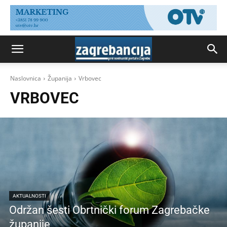
Naslovnica
Županija
Vrbovec
VRBOVEC
AKTUALNOSTI
Održan šesti Obrtnički forum Zagrebačke
županije