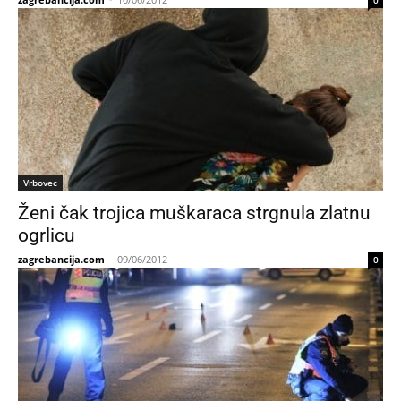
0
Vrbovec
Ženi čak trojica muškaraca strgnula zlatnu
ogrlicu
zagrebancija.com
-
09/06/2012
0