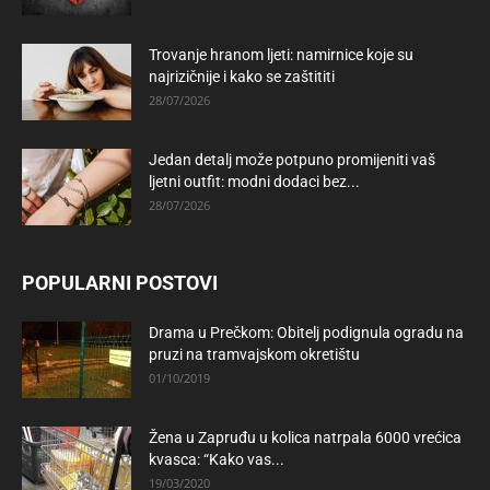
Trovanje hranom ljeti: namirnice koje su
najrizičnije i kako se zaštititi
28/07/2026
Jedan detalj može potpuno promijeniti vaš
ljetni outfit: modni dodaci bez...
28/07/2026
POPULARNI POSTOVI
Drama u Prečkom: Obitelj podignula ogradu na
pruzi na tramvajskom okretištu
01/10/2019
Žena u Zapruđu u kolica natrpala 6000 vrećica
kvasca: “Kako vas...
19/03/2020