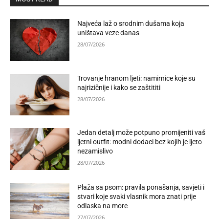
Najveća laž o srodnim dušama koja
uništava veze danas
28/07/2026
Trovanje hranom ljeti: namirnice koje su
najrizičnije i kako se zaštititi
28/07/2026
Jedan detalj može potpuno promijeniti vaš
ljetni outfit: modni dodaci bez kojih je ljeto
nezamislivo
28/07/2026
Plaža sa psom: pravila ponašanja, savjeti i
stvari koje svaki vlasnik mora znati prije
odlaska na more
27/07/2026