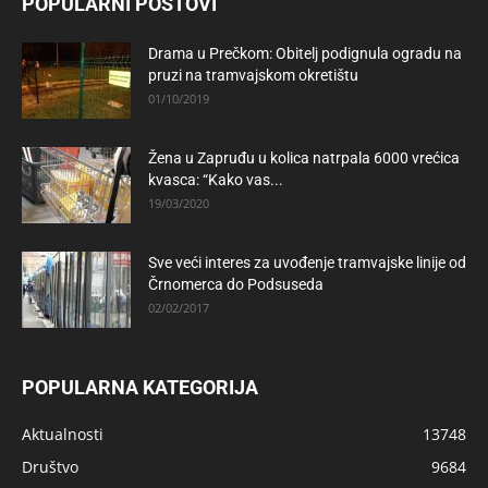
POPULARNI POSTOVI
Drama u Prečkom: Obitelj podignula ogradu na
pruzi na tramvajskom okretištu
01/10/2019
Žena u Zapruđu u kolica natrpala 6000 vrećica
kvasca: “Kako vas...
19/03/2020
Sve veći interes za uvođenje tramvajske linije od
Črnomerca do Podsuseda
02/02/2017
POPULARNA KATEGORIJA
Aktualnosti
13748
Društvo
9684