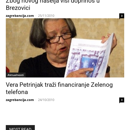
Zbog novog naselja viši doprinos u
Brezovici
zagrebancija.com
-
25/11/2010
0
Aktualnosti
Vera Petrinjak traži financiranje Zelenog
telefona
zagrebancija.com
-
24/10/2010
0
MOST READ