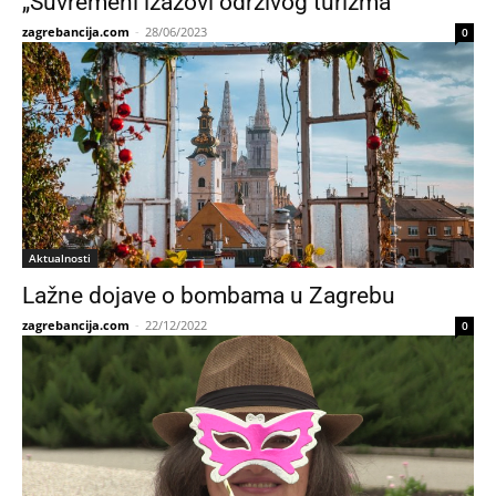
„Suvremeni izazovi održivog turizma“
zagrebancija.com
-
28/06/2023
0
Aktualnosti
Lažne dojave o bombama u Zagrebu
zagrebancija.com
-
22/12/2022
0