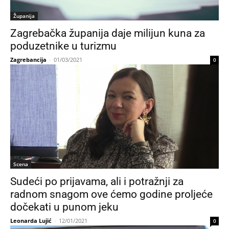
Županija
Zagrebačka županija daje milijun kuna za
poduzetnike u turizmu
Zagrebancija
-
01/03/2021
0
Scena
Sudeći po prijavama, ali i potražnji za
radnom snagom ove ćemo godine proljeće
dočekati u punom jeku
Leonarda Lujić
-
12/01/2021
0