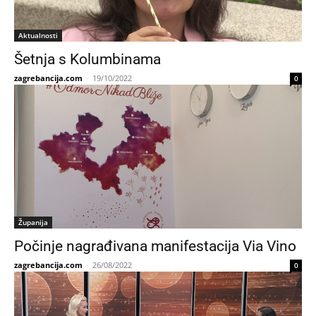
Aktualnosti
Šetnja s Kolumbinama
zagrebancija.com
-
19/10/2022
0
Županija
Počinje nagrađivana manifestacija Via Vino
zagrebancija.com
-
26/08/2022
0