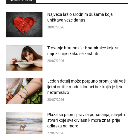
Najveća laž o srodnim dušama koja
uništava veze danas
28/07/2026
Trovanje hranom ljeti: namirnice koje su
najrizičnije i kako se zaštititi
28/07/2026
Jedan detalj može potpuno promijeniti vaš
ljetni outfit: modni dodaci bez kojih je ljeto
nezamislivo
28/07/2026
Plaža sa psom: pravila ponašanja, savjeti i
stvari koje svaki vlasnik mora znati prije
odlaska na more
27/07/2026