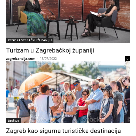
KROZ ZAGREBAČKU ŽUPANIJU
Turizam u Zagrebačkoj županiji
zagrebancija.com
-
15/07/2022
0
Društvo
Zagreb kao sigurna turistička destinacija