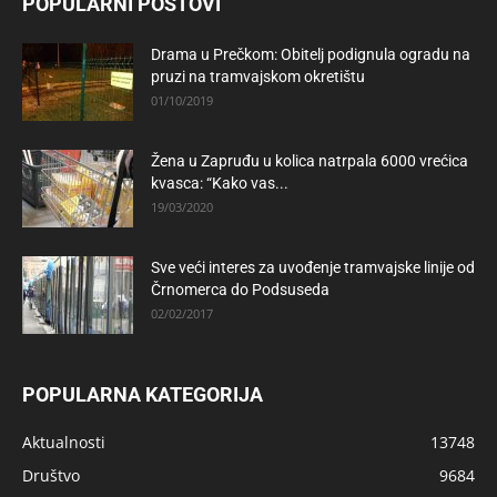
POPULARNI POSTOVI
Drama u Prečkom: Obitelj podignula ogradu na
pruzi na tramvajskom okretištu
01/10/2019
Žena u Zapruđu u kolica natrpala 6000 vrećica
kvasca: “Kako vas...
19/03/2020
Sve veći interes za uvođenje tramvajske linije od
Črnomerca do Podsuseda
02/02/2017
POPULARNA KATEGORIJA
Aktualnosti
13748
Društvo
9684