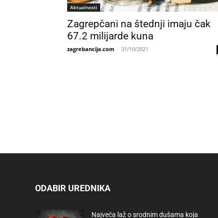
Aktualnosti
Zagrepčani na štednji imaju čak
67.2 milijarde kuna
zagrebancija.com
-
31/10/2021
ODABIR UREDNIKA
Najveća laž o srodnim dušama koja