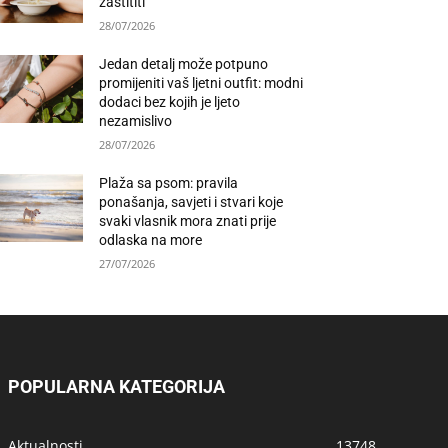
zaštititi
28/07/2026
Jedan detalj može potpuno
promijeniti vaš ljetni outfit: modni
dodaci bez kojih je ljeto
nezamislivo
28/07/2026
Plaža sa psom: pravila
ponašanja, savjeti i stvari koje
svaki vlasnik mora znati prije
odlaska na more
27/07/2026
POPULARNA KATEGORIJA
Aktualnosti
13748