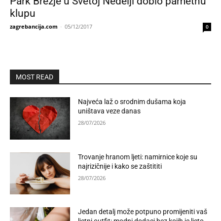
Park Brezje u Svetoj Nedelji dobio pametnu
klupu
zagrebancija.com
-
05/12/2017
0
MOST READ
Najveća laž o srodnim dušama koja
uništava veze danas
28/07/2026
Trovanje hranom ljeti: namirnice koje su
najrizičnije i kako se zaštititi
28/07/2026
Jedan detalj može potpuno promijeniti vaš