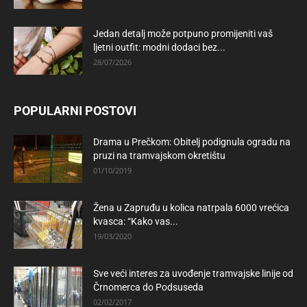
Jedan detalj može potpuno promijeniti vaš
ljetni outfit: modni dodaci bez...
28/07/2026
POPULARNI POSTOVI
Drama u Prečkom: Obitelj podignula ogradu na
pruzi na tramvajskom okretištu
01/10/2019
Žena u Zapruđu u kolica natrpala 6000 vrećica
kvasca: “Kako vas...
19/03/2020
Sve veći interes za uvođenje tramvajske linije od
Črnomerca do Podsuseda
02/02/2017