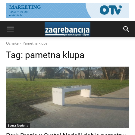
Oznake
Pametna klupa
Tag:
pametna klupa
Sveta Nedelja