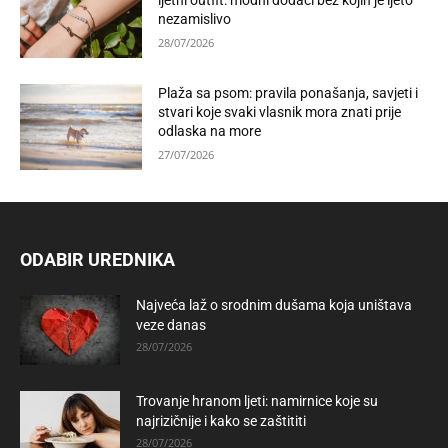
ljetni outfit: modni dodaci bez kojih je ljeto
nezamislivo
28/07/2026
Plaža sa psom: pravila ponašanja, savjeti i
stvari koje svaki vlasnik mora znati prije
odlaska na more
27/07/2026
ODABIR UREDNIKA
Najveća laž o srodnim dušama koja uništava
veze danas
28/07/2026
Trovanje hranom ljeti: namirnice koje su
najrizičnije i kako se zaštititi
28/07/2026