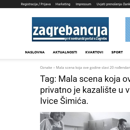
Registracija / Prijava
Marketing
Impressum
Uvjeti prenošenja član
Zagrebancija
NASLOVNA
AKTUALNOSTI
KVARTOVI
SPORT
Oznake
Mala scena koja ove godine slavi 20 rođendan, 
Tag:
Mala scena koja ov
privatno je kazalište u 
Ivice Šimića.