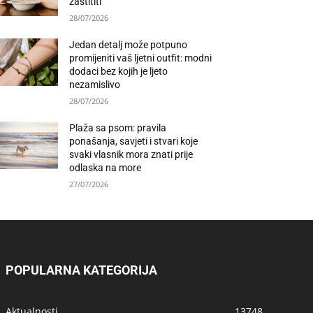
zaštititi
28/07/2026
Jedan detalj može potpuno
promijeniti vaš ljetni outfit: modni
dodaci bez kojih je ljeto
nezamislivo
28/07/2026
Plaža sa psom: pravila
ponašanja, savjeti i stvari koje
svaki vlasnik mora znati prije
odlaska na more
27/07/2026
POPULARNA KATEGORIJA
Aktualnosti
13748