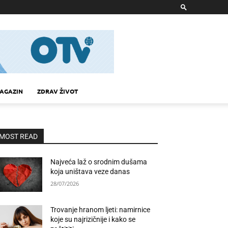
AGAZIN
ZDRAV ŽIVOT
MOST READ
Najveća laž o srodnim dušama
koja uništava veze danas
28/07/2026
Trovanje hranom ljeti: namirnice
koje su najrizičnije i kako se