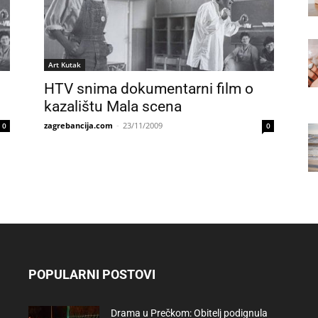
Art Kutak
HTV snima dokumentarni film o
kazalištu Mala scena
zagrebancija.com
-
23/11/2009
0
0
POPULARNI POSTOVI
Drama u Prečkom: Obitelj podignula