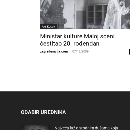
Art Kutak
Ministar kulture Maloj sceni
čestitao 20. rođendan
zagrebancija.com
-
07/12/2009
ODABIR UREDNIKA
Najveća laž o srodnim dušama koja