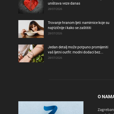
uništava veze danas
28/07/2026
Trovanje hranom ljeti: namirnice koje su
najrizičnije i kako se zaštititi
28/07/2026
Jedan detalj može potpuno promijeniti
vaš ljetni outfit: modni dodaci bez...
28/07/2026
O NAM
Zagrebanc