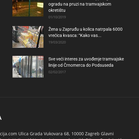
ogradu na pruzi na tramvajskom
okretištu
01/10/2019
Žena u Zapruđu u kolica natrpala 6000
vrećica kvasca: “Kako vas...
19/03/2020
Sve veći interes za uvođenje tramvajske
linije od Črnomerca do Podsuseda
02/02/2017
A
ija.com Ulica Grada Vukovara 68, 10000 Zagreb Glavni