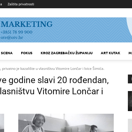
ka
Zaštita privatnosti
SCENA
FOKUS
KROZ ZAGREBAČKU ŽUPANIJU
ART KUTAK
M
privatno je kazalište u vlasništvu Vitomire Lončar i Ivice Šimića.
e godine slavi 20 rođendan,
vlasništvu Vitomire Lončar i