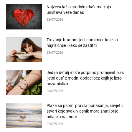
Najveća laž o srodnim dušama koja
uništava veze danas
28/07/2026
Trovanje hranom ljeti: namirnice koje su
najrizičnije i kako se zaštititi
28/07/2026
Jedan detalj može potpuno promijeniti vaš
ljetni outfit: modni dodaci bez kojih je ljeto
nezamislivo
28/07/2026
Plaža sa psom: pravila ponašanja, savjeti i
stvari koje svaki vlasnik mora znati prije
odlaska na more
27/07/2026