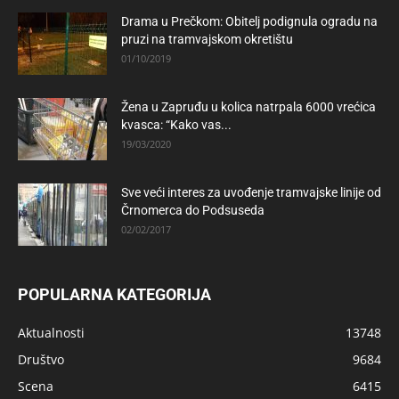
Drama u Prečkom: Obitelj podignula ogradu na
pruzi na tramvajskom okretištu
01/10/2019
Žena u Zapruđu u kolica natrpala 6000 vrećica
kvasca: “Kako vas...
19/03/2020
Sve veći interes za uvođenje tramvajske linije od
Črnomerca do Podsuseda
02/02/2017
POPULARNA KATEGORIJA
Aktualnosti
13748
Društvo
9684
Scena
6415