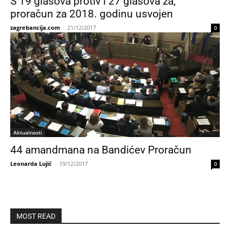
S 19 glasova protiv i 27 glasova za,
proračun za 2018. godinu usvojen
zagrebancija.com
-
21/12/2017
0
Aktualnosti
44 amandmana na Bandićev Proračun
Leonarda Lujić
-
19/12/2017
0
MOST READ