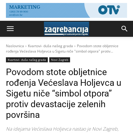
Naslovnica
Kvartovi- duša našeg grada
Povodom stote obljetnice
rođenja Većeslava Holjevca u Sigetu niče "simbol otpora" protiv...
Kvartovi- duša našeg grada
Novi Zagreb
Povodom stote obljetnice
rođenja Većeslava Holjevca u
Sigetu niče “simbol otpora”
protiv devastacije zelenih
površina
Na idejama Većeslava Holjevca nastao je Novi Zagreb,