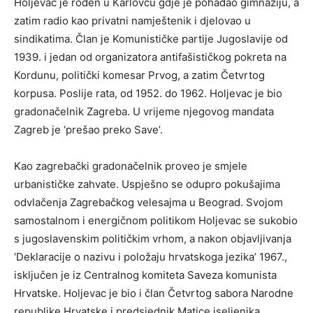
Holjevac je rođen u Karlovcu gdje je pohađao gimnaziju, a
zatim radio kao privatni namještenik i djelovao u
sindikatima. Član je Komunističke partije Jugoslavije od
1939. i jedan od organizatora antifašističkog pokreta na
Kordunu, politički komesar Prvog, a zatim Četvrtog
korpusa. Poslije rata, od 1952. do 1962. Holjevac je bio
gradonačelnik Zagreba. U vrijeme njegovog mandata
Zagreb je ‘prešao preko Save’.
Kao zagrebački gradonačelnik proveo je smjele
urbanističke zahvate. Uspješno se odupro pokušajima
odvlačenja Zagrebačkog velesajma u Beograd. Svojom
samostalnom i energičnom politikom Holjevac se sukobio
s jugoslavenskim političkim vrhom, a nakon objavljivanja
‘Deklaracije o nazivu i položaju hrvatskoga jezika’ 1967.,
isključen je iz Centralnog komiteta Saveza komunista
Hrvatske. Holjevac je bio i član Četvrtog sabora Narodne
republike Hrvatske i predsjednik Matice iseljenika