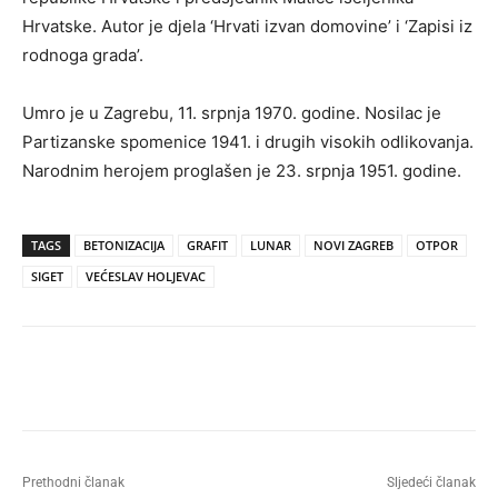
Hrvatske. Autor je djela ‘Hrvati izvan domovine’ i ‘Zapisi iz
rodnoga grada’.
Umro je u Zagrebu, 11. srpnja 1970. godine. Nosilac je
Partizanske spomenice 1941. i drugih visokih odlikovanja.
Narodnim herojem proglašen je 23. srpnja 1951. godine.
TAGS
BETONIZACIJA
GRAFIT
LUNAR
NOVI ZAGREB
OTPOR
SIGET
VEĆESLAV HOLJEVAC
Prethodni članak
Sljedeći članak