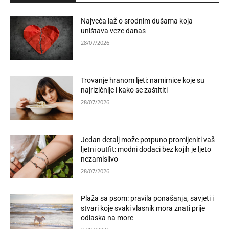
Najveća laž o srodnim dušama koja
uništava veze danas
28/07/2026
Trovanje hranom ljeti: namirnice koje su
najrizičnije i kako se zaštititi
28/07/2026
Jedan detalj može potpuno promijeniti vaš
ljetni outfit: modni dodaci bez kojih je ljeto
nezamislivo
28/07/2026
Plaža sa psom: pravila ponašanja, savjeti i
stvari koje svaki vlasnik mora znati prije
odlaska na more