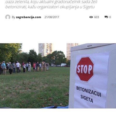
oaza zelenila, koju aktualni gradonačelnik sada želi
betonizirati, kažu organizatori okupljanja u Sigetu
By
zagrebancija.com
21/08/2017
603
0