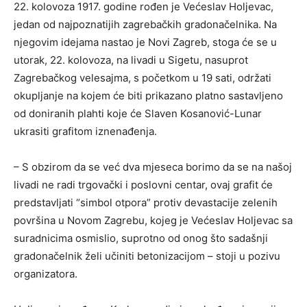
22. kolovoza 1917. godine rođen je Većeslav Holjevac,
jedan od najpoznatijih zagrebačkih gradonačelnika. Na
njegovim idejama nastao je Novi Zagreb, stoga će se u
utorak, 22. kolovoza, na livadi u Sigetu, nasuprot
Zagrebačkog velesajma, s početkom u 19 sati, održati
okupljanje na kojem će biti prikazano platno sastavljeno
od doniranih plahti koje će Slaven Kosanović-Lunar
ukrasiti grafitom iznenađenja.
– S obzirom da se već dva mjeseca borimo da se na našoj
livadi ne radi trgovački i poslovni centar, ovaj grafit će
predstavljati “simbol otpora” protiv devastacije zelenih
površina u Novom Zagrebu, kojeg je Većeslav Holjevac sa
suradnicima osmislio, suprotno od onog što sadašnji
gradonačelnik želi učiniti betonizacijom – stoji u pozivu
organizatora.