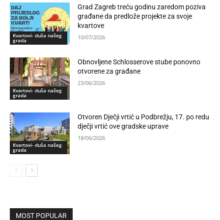
Grad Zagreb treću godinu zaredom poziva
građane da predlože projekte za svoje
kvartove
Kvartovi- duša našeg
10/07/2026
grada
Obnovljene Schlosserove stube ponovno
otvorene za građane
23/06/2026
Kvartovi- duša našeg
grada
Otvoren Dječji vrtić u Podbrežju, 17. po redu
dječji vrtić ove gradske uprave
18/06/2026
Kvartovi- duša našeg
grada
MOST POPULAR