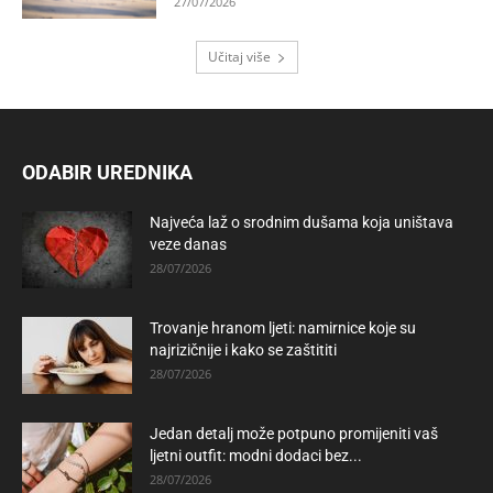
27/07/2026
Učitaj više
ODABIR UREDNIKA
Najveća laž o srodnim dušama koja uništava
veze danas
28/07/2026
Trovanje hranom ljeti: namirnice koje su
najrizičnije i kako se zaštititi
28/07/2026
Jedan detalj može potpuno promijeniti vaš
ljetni outfit: modni dodaci bez...
28/07/2026