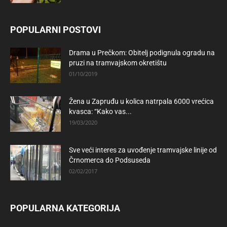
POPULARNI POSTOVI
Drama u Prečkom: Obitelj podignula ogradu na
pruzi na tramvajskom okretištu
01/10/2019
Žena u Zapruđu u kolica natrpala 6000 vrećica
kvasca: “Kako vas...
19/03/2020
Sve veći interes za uvođenje tramvajske linije od
Črnomerca do Podsuseda
02/02/2017
POPULARNA KATEGORIJA