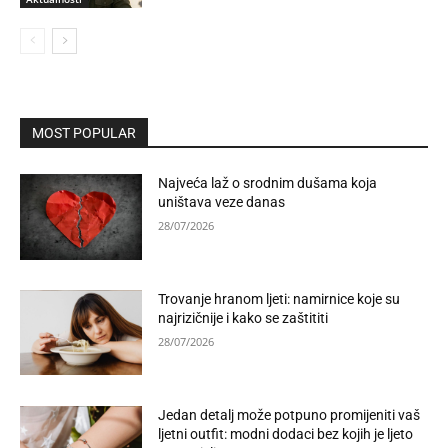
MOST POPULAR
Najveća laž o srodnim dušama koja
uništava veze danas
28/07/2026
Trovanje hranom ljeti: namirnice koje su
najrizičnije i kako se zaštititi
28/07/2026
Jedan detalj može potpuno promijeniti vaš
ljetni outfit: modni dodaci bez kojih je ljeto