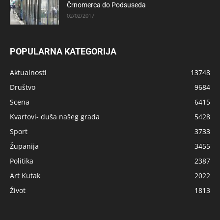
Črnomerca do Podsuseda
02/02/2017
POPULARNA KATEGORIJA
Aktualnosti
13748
Društvo
9684
Scena
6415
Kvartovi- duša našeg grada
5428
Sport
3733
Županija
3455
Politika
2387
Art Kutak
2022
Život
1813