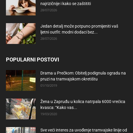
najrizičnije i kako se zaštititi
28/07/2026
Jedan detalj može potpuno promijeniti vaš
ljetni outfit: modni dodaci bez...
28/07/2026
POPULARNI POSTOVI
Drama u Prečkom: Obitelj podignula ogradu na
pruzi na tramvajskom okretištu
01/10/2019
Žena u Zapruđu u kolica natrpala 6000 vrećica
kvasca: “Kako vas...
19/03/2020
Sve veći interes za uvođenje tramvajske linije od