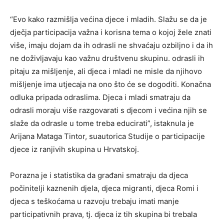
“Evo kako razmišlja većina djece i mladih. Slažu se da je
dječja participacija važna i korisna tema o kojoj žele znati
više, imaju dojam da ih odrasli ne shvaćaju ozbiljno i da ih
ne doživljavaju kao važnu društvenu skupinu. odrasli ih
pitaju za mišljenje, ali djeca i mladi ne misle da njihovo
mišljenje ima utjecaja na ono što će se dogoditi. Konačna
odluka pripada odraslima. Djeca i mladi smatraju da
odrasli moraju više razgovarati s djecom i većina njih se
slaže da odrasle u tome treba educirati”, istaknula je
Arijana Mataga Tintor, suautorica Studije o participacije
djece iz ranjivih skupina u Hrvatskoj.
Porazna je i statistika da građani smatraju da djeca
počinitelji kaznenih djela, djeca migranti, djeca Romi i
djeca s teškoćama u razvoju trebaju imati manje
participativnih prava, tj. djeca iz tih skupina bi trebala