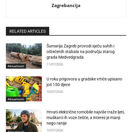
Zagrebancija
RELATED ARTICLES
Šumarija Zagreb provodi sječu suhih i
oštećenih stabala na području starog
grada Medvedgrada
11/07/2026
Aktualnosti
U roku prigovora u gradske vrtiće upisano
još 150 djece
10/07/2026
Aktualnosti
Hrvati električne romobile najviše traže ljeti,
muškarci ih voze češće, a interes je manji
nego ranije
10/07/2026
Aktualnosti