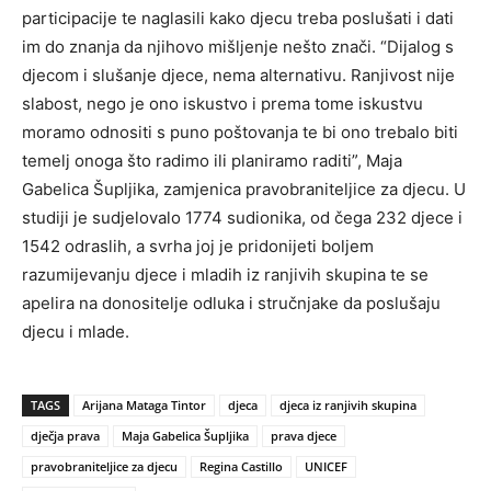
participacije te naglasili kako djecu treba poslušati i dati
im do znanja da njihovo mišljenje nešto znači. “Dijalog s
djecom i slušanje djece, nema alternativu. Ranjivost nije
slabost, nego je ono iskustvo i prema tome iskustvu
moramo odnositi s puno poštovanja te bi ono trebalo biti
temelj onoga što radimo ili planiramo raditi”, Maja
Gabelica Šupljika, zamjenica pravobraniteljice za djecu. U
studiji je sudjelovalo 1774 sudionika, od čega 232 djece i
1542 odraslih, a svrha joj je pridonijeti boljem
razumijevanju djece i mladih iz ranjivih skupina te se
apelira na donositelje odluka i stručnjake da poslušaju
djecu i mlade.
TAGS
Arijana Mataga Tintor
djeca
djeca iz ranjivih skupina
dječja prava
Maja Gabelica Šupljika
prava djece
pravobraniteljice za djecu
Regina Castillo
UNICEF