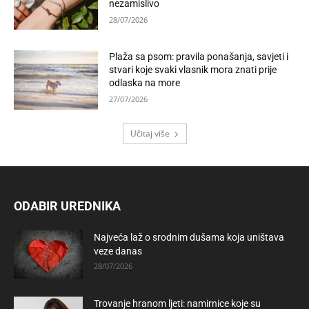
nezamislivo
28/07/2026
Plaža sa psom: pravila ponašanja, savjeti i
stvari koje svaki vlasnik mora znati prije
odlaska na more
27/07/2026
Učitaj više
ODABIR UREDNIKA
Najveća laž o srodnim dušama koja uništava
veze danas
28/07/2026
Trovanje hranom ljeti: namirnice koje su