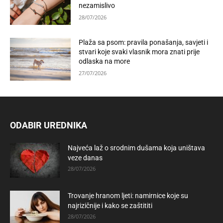
nezamislivo
28/07/2026
Plaža sa psom: pravila ponašanja, savjeti i
stvari koje svaki vlasnik mora znati prije
odlaska na more
27/07/2026
ODABIR UREDNIKA
Najveća laž o srodnim dušama koja uništava
veze danas
28/07/2026
Trovanje hranom ljeti: namirnice koje su
najrizičnije i kako se zaštititi
28/07/2026