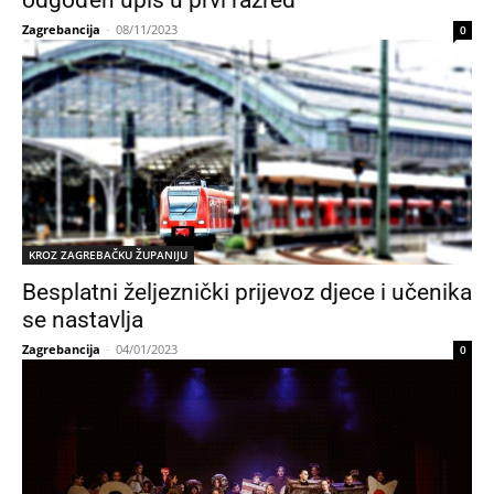
odgođen upis u prvi razred
Zagrebancija
-
08/11/2023
0
KROZ ZAGREBAČKU ŽUPANIJU
Besplatni željeznički prijevoz djece i učenika
se nastavlja
Zagrebancija
-
04/01/2023
0