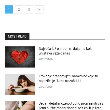
1
2
3
MOST READ
Najveća laž o srodnim dušama koja
uništava veze danas
28/07/2026
Trovanje hranom ljeti: namirnice koje su
najrizičnije i kako se zaštititi
28/07/2026
Jedan detalj može potpuno promijeniti vaš
ljetni outfit: modni dodaci bez kojih je ljeto