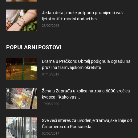
Jedan detalj može potpuno promijeniti vaš
ljetni outfit: modni dodaci bez...
28/07/2026
POPULARNI POSTOVI
Drama u Prečkom: Obitelj podignula ogradu na
pruzi na tramvajskom okretištu
01/10/2019
Žena u Zapruđu u kolica natrpala 6000 vrećica
kvasca: “Kako vas...
19/03/2020
Sve veći interes za uvođenje tramvajske linije od
Črnomerca do Podsuseda
02/02/2017