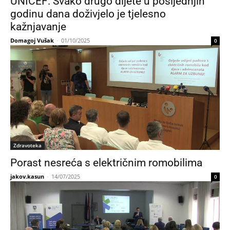
UNICEF: Svako drugo dijete u posljednjih
godinu dana doživjelo je tjelesno
kažnjavanje
Domagoj Vušak
-
01/10/2025
0
Zdravoteka
Porast nesreća s električnim romobilima
jakov.kasun
-
14/07/2025
0