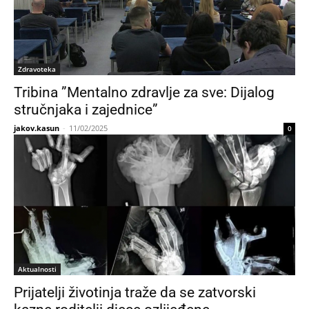
Zdravoteka
Tribina ”Mentalno zdravlje za sve: Dijalog
stručnjaka i zajednice”
jakov.kasun
-
11/02/2025
0
Aktualnosti
Prijatelji životinja traže da se zatvorski