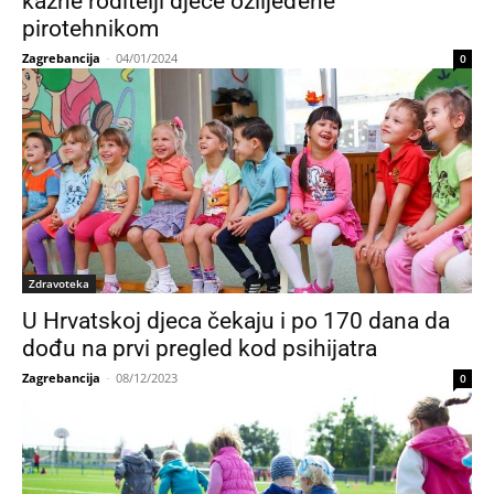
kazne roditelji djece ozlijeđene
pirotehnikom
Zagrebancija
-
04/01/2024
0
Zdravoteka
U Hrvatskoj djeca čekaju i po 170 dana da
dođu na prvi pregled kod psihijatra
Zagrebancija
-
08/12/2023
0