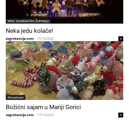
KROZ ZAGREBAČKU ŽUPANIJU
Neka jedu kolače!
zagrebancija.com
-
31/12/2022
0
Aktualnosti
Božićni sajam u Mariji Gorici
zagrebancija.com
-
17/12/2022
0