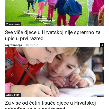
Zdravoteka
Sve više djece u Hrvatskoj nije spremno za
upis u prvi razred
Zagrebancija
-
10/11/2023
0
Zdrav život
Za više od četiri tisuće djece u Hrvatskoj