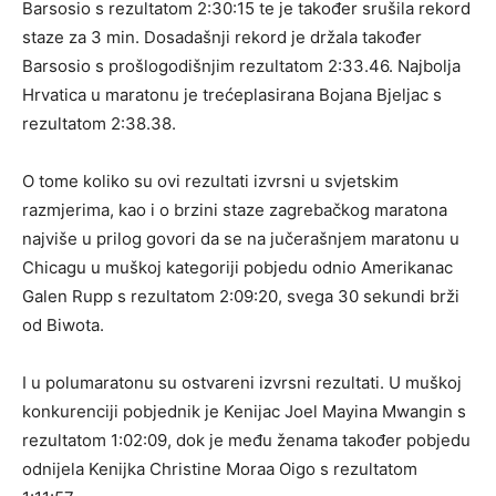
Barsosio s rezultatom 2:30:15 te je također srušila rekord
staze za 3 min. Dosadašnji rekord je držala također
Barsosio s prošlogodišnjim rezultatom 2:33.46. Najbolja
Hrvatica u maratonu je trećeplasirana Bojana Bjeljac s
rezultatom 2:38.38.
O tome koliko su ovi rezultati izvrsni u svjetskim
razmjerima, kao i o brzini staze zagrebačkog maratona
najviše u prilog govori da se na jučerašnjem maratonu u
Chicagu u muškoj kategoriji pobjedu odnio Amerikanac
Galen Rupp s rezultatom 2:09:20, svega 30 sekundi brži
od Biwota.
I u polumaratonu su ostvareni izvrsni rezultati. U muškoj
konkurenciji pobjednik je Kenijac Joel Mayina Mwangin s
rezultatom 1:02:09, dok je među ženama također pobjedu
odnijela Kenijka Christine Moraa Oigo s rezultatom