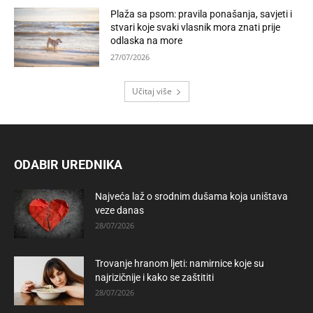
Plaža sa psom: pravila ponašanja, savjeti i
stvari koje svaki vlasnik mora znati prije
odlaska na more
27/07/2026
Učitaj više
ODABIR UREDNIKA
Najveća laž o srodnim dušama koja uništava
veze danas
28/07/2026
Trovanje hranom ljeti: namirnice koje su
najrizičnije i kako se zaštititi
28/07/2026