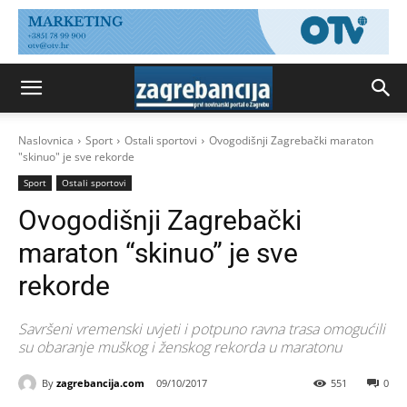
Naslovnica
Sport
Ostali sportovi
Ovogodišnji Zagrebački maraton
"skinuo" je sve rekorde
Sport
Ostali sportovi
Ovogodišnji Zagrebački
maraton “skinuo” je sve
rekorde
Savršeni vremenski uvjeti i potpuno ravna trasa omogućili
su obaranje muškog i ženskog rekorda u maratonu
By
zagrebancija.com
09/10/2017
551
0