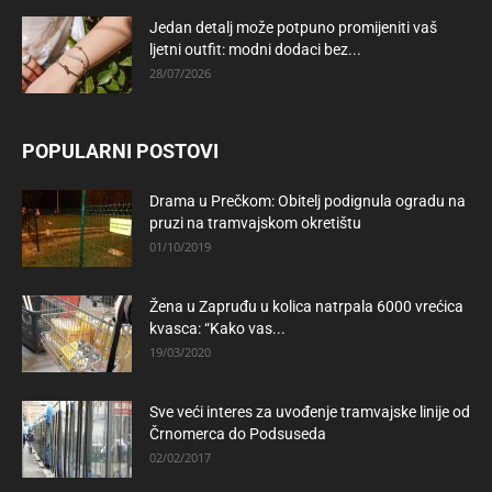
Jedan detalj može potpuno promijeniti vaš
ljetni outfit: modni dodaci bez...
28/07/2026
POPULARNI POSTOVI
Drama u Prečkom: Obitelj podignula ogradu na
pruzi na tramvajskom okretištu
01/10/2019
Žena u Zapruđu u kolica natrpala 6000 vrećica
kvasca: “Kako vas...
19/03/2020
Sve veći interes za uvođenje tramvajske linije od
Črnomerca do Podsuseda
02/02/2017