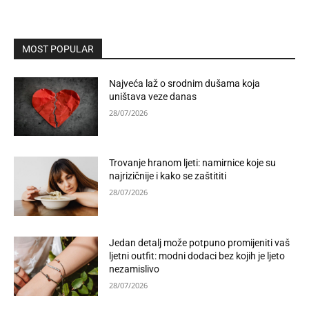
MOST POPULAR
Najveća laž o srodnim dušama koja
uništava veze danas
28/07/2026
Trovanje hranom ljeti: namirnice koje su
najrizičnije i kako se zaštititi
28/07/2026
Jedan detalj može potpuno promijeniti vaš
ljetni outfit: modni dodaci bez kojih je ljeto
nezamislivo
28/07/2026