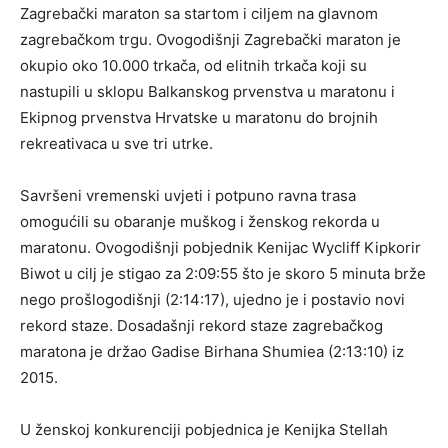
Zagrebački maraton sa startom i ciljem na glavnom
zagrebačkom trgu. Ovogodišnji Zagrebački maraton je
okupio oko 10.000 trkača, od elitnih trkača koji su
nastupili u sklopu Balkanskog prvenstva u maratonu i
Ekipnog prvenstva Hrvatske u maratonu do brojnih
rekreativaca u sve tri utrke.
Savršeni vremenski uvjeti i potpuno ravna trasa
omogućili su obaranje muškog i ženskog rekorda u
maratonu. Ovogodišnji pobjednik Kenijac Wycliff Kipkorir
Biwot u cilj je stigao za 2:09:55 što je skoro 5 minuta brže
nego prošlogodišnji (2:14:17), ujedno je i postavio novi
rekord staze. Dosadašnji rekord staze zagrebačkog
maratona je držao Gadise Birhana Shumiea (2:13:10) iz
2015.
U ženskoj konkurenciji pobjednica je Kenijka Stellah