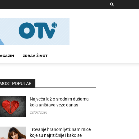
AGAZIN
ZDRAV ŽIVOT
MOST POPULAR
Najveća laž o srodnim dušama
koja uništava veze danas
28/07/2026
Trovanje hranom ljeti: namirnice
koje su najrizičnije i kako se