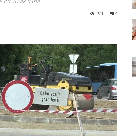
že od 10-ak dana
1541
0