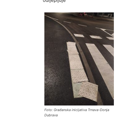
odljepljuje”
Foto: Građanska inicijativa Trnava-Donja
Dubrava