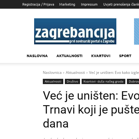
Registracija / Prijava
Marketing
Impressum
Uvjeti prenošenja član
Zagrebancija
NASLOVNA
AKTUALNOSTI
KVARTOVI
SPORT
Naslovnica
Aktualnosti
Već je uništen: Evo kako izgle
Aktualnosti
Društvo
Kvartovi- duša našeg grada
Dubra
Već je uništen: Ev
Trnavi koji je pušt
dana