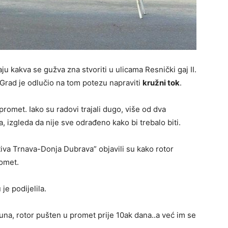
 kakva se gužva zna stvoriti u ulicama Resnički gaj II.
 Grad je odlučio na tom potezu napraviti
kružni tok
.
romet. Iako su radovi trajali dugo, više od dva
a, izgleda da nije sve odrađeno kako bi trebalo biti.
iva Trnava-Donja Dubrava” objavili su kako rotor
romet.
je podijelila.
 kuna, rotor pušten u promet prije 10ak dana..a već im se