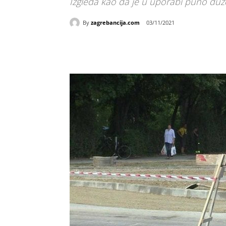
Izgleda kao da je u uporabi puno du
By
zagrebancija.com
03/11/2021
Udio