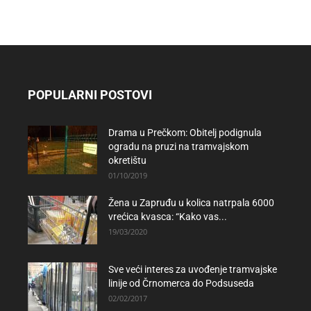
POPULARNI POSTOVI
Drama u Prečkom: Obitelj podignula
ogradu na pruzi na tramvajskom
okretištu
01/10/2019
Žena u Zapruđu u kolica natrpala 6000
vrećica kvasca: “Kako vas...
19/03/2020
Sve veći interes za uvođenje tramvajske
linije od Črnomerca do Podsuseda
02/02/2017