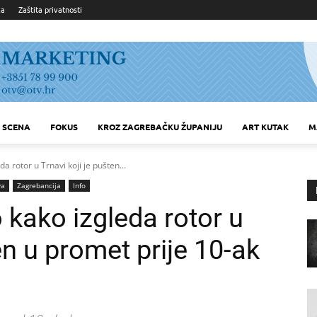
ka
Zaštita privatnosti
SCENA
FOKUS
KROZ ZAGREBAČKU ŽUPANIJU
ART KUTAK
M
da rotor u Trnavi koji je pušten...
va
Zagrebancija
Info
o kako izgleda rotor u
en u promet prije 10-ak