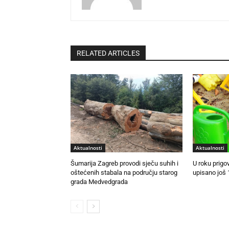
RELATED ARTICLES
Aktualnosti
Aktualnosti
Šumarija Zagreb provodi sječu suhih i
U roku prigo
oštećenih stabala na području starog
upisano još 
grada Medvedgrada