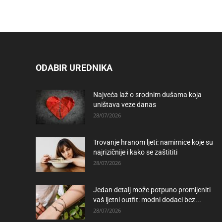
ODABIR UREDNIKA
Najveća laž o srodnim dušama koja
uništava veze danas
28/07/2026
Trovanje hranom ljeti: namirnice koje su
najrizičnije i kako se zaštititi
28/07/2026
Jedan detalj može potpuno promijeniti
vaš ljetni outfit: modni dodaci bez...
28/07/2026