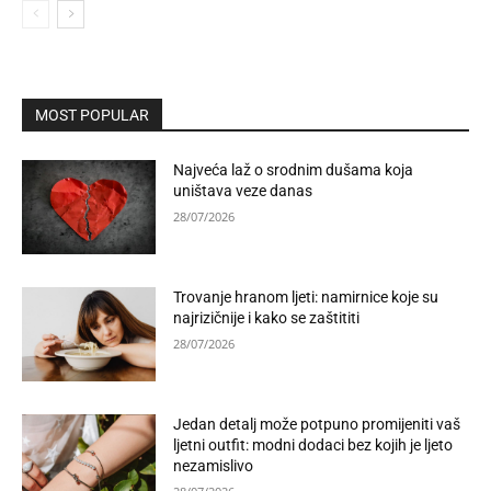
MOST POPULAR
Najveća laž o srodnim dušama koja
uništava veze danas
28/07/2026
Trovanje hranom ljeti: namirnice koje su
najrizičnije i kako se zaštititi
28/07/2026
Jedan detalj može potpuno promijeniti vaš
ljetni outfit: modni dodaci bez kojih je ljeto
nezamislivo