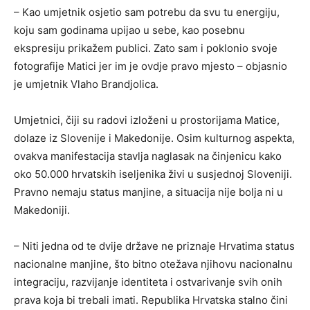
– Kao umjetnik osjetio sam potrebu da svu tu energiju,
koju sam godinama upijao u sebe, kao posebnu
ekspresiju prikažem publici. Zato sam i poklonio svoje
fotografije Matici jer im je ovdje pravo mjesto – objasnio
je umjetnik Vlaho Brandjolica.
Umjetnici, čiji su radovi izloženi u prostorijama Matice,
dolaze iz Slovenije i Makedonije. Osim kulturnog aspekta,
ovakva manifestacija stavlja naglasak na činjenicu kako
oko 50.000 hrvatskih iseljenika živi u susjednoj Sloveniji.
Pravno nemaju status manjine, a situacija nije bolja ni u
Makedoniji.
– Niti jedna od te dvije države ne priznaje Hrvatima status
nacionalne manjine, što bitno otežava njihovu nacionalnu
integraciju, razvijanje identiteta i ostvarivanje svih onih
prava koja bi trebali imati. Republika Hrvatska stalno čini