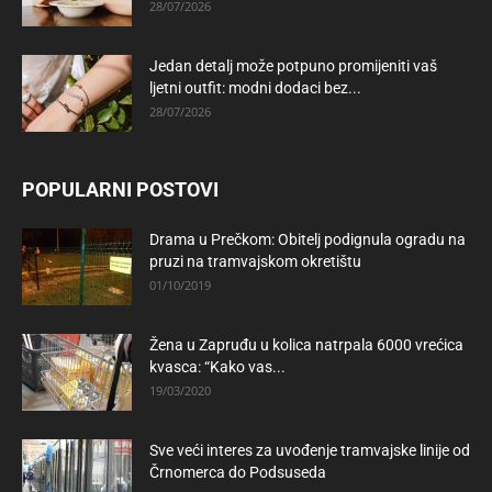
28/07/2026
Jedan detalj može potpuno promijeniti vaš
ljetni outfit: modni dodaci bez...
28/07/2026
POPULARNI POSTOVI
Drama u Prečkom: Obitelj podignula ogradu na
pruzi na tramvajskom okretištu
01/10/2019
Žena u Zapruđu u kolica natrpala 6000 vrećica
kvasca: “Kako vas...
19/03/2020
Sve veći interes za uvođenje tramvajske linije od
Črnomerca do Podsuseda