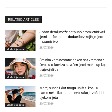
RELATED ARTICLES
Jedan detalj može potpuno promijeniti vaš
ljetni outfit: modni dodaci bez kojih je ljeto
nezamislivo
28/07/2026
Moda i ljepota
Šminka vam nestane nakon sat vremena?
Ovo su trikovi za savršen ljetni make-up koji
traje cijeli dan
26/07/2026
Moda i ljepota
More, sunce i klor mogu uništiti kosu u
samo nekoliko dana – evo kako je zaštititi
tijekom ljeta
20/07/2026
Moda i ljepota