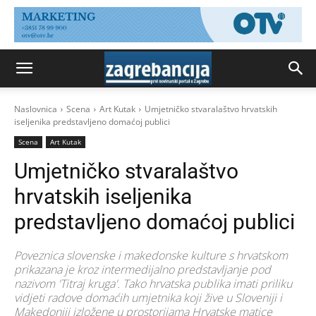
Naslovnica
Scena
Art Kutak
Umjetničko stvaralaštvo hrvatskih
iseljenika predstavljeno domaćoj publici
Scena
Art Kutak
Umjetničko stvaralaštvo
hrvatskih iseljenika
predstavljeno domaćoj publici
Poveznica slovenske i makedonske kulture s hrvatskom
prikazana je kroz intermedijalno predstavljanje pod
nazivom 'Titraj kruga'. Tako hrvatska publika imati priliku
vidjeti radove domaćih umjetnika koji žive u Sloveniji i
Makedoniji izložene u prostorijama Hrvatske matice