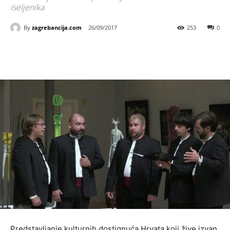
iseljenika
By
zagrebancija.com
26/09/2017
253
0
Predstavljanje kulturnih dostignuća Hrvata koji žive izvan