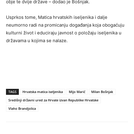
obje te dvije države – dodao je Bošnjak.
Usprkos tome, Matica hrvatskih iseljenika i dalje
neumorno radi na promicanju događanja koja obogaćuju
kulturni život i educiraju javnost o položaju iseljenika u
državama u kojima se nalaze.
TAGS
Hrvatska matica iseljenika
Mijo Marić
Milan Bošnjak
Središnji državni ured za Hrvate izvan Republike Hrvatske
Vlaho Brandjolica