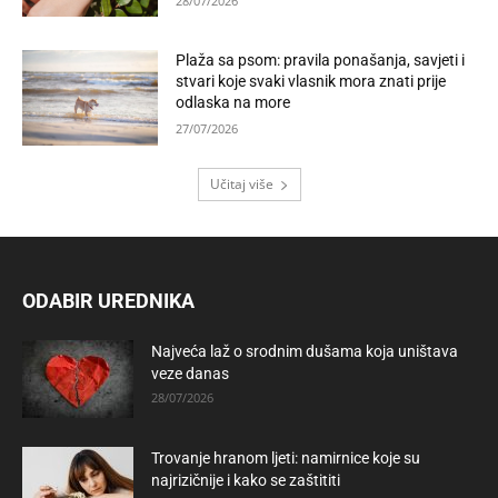
28/07/2026
Plaža sa psom: pravila ponašanja, savjeti i
stvari koje svaki vlasnik mora znati prije
odlaska na more
27/07/2026
Učitaj više
ODABIR UREDNIKA
Najveća laž o srodnim dušama koja uništava
veze danas
28/07/2026
Trovanje hranom ljeti: namirnice koje su
najrizičnije i kako se zaštititi