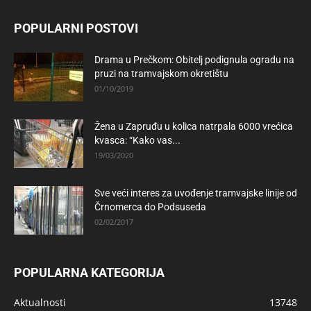
POPULARNI POSTOVI
Drama u Prečkom: Obitelj podignula ogradu na
pruzi na tramvajskom okretištu
01/10/2019
Žena u Zapruđu u kolica natrpala 6000 vrećica
kvasca: “Kako vas...
19/03/2020
Sve veći interes za uvođenje tramvajske linije od
Črnomerca do Podsuseda
02/02/2017
POPULARNA KATEGORIJA
Aktualnosti
13748