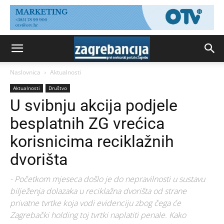
Naslovnica
Aktualnosti
Aktualnosti
Društvo
U svibnju akcija podjele
besplatnih ZG vrećica
korisnicima reciklažnih
dvorišta
- Početkom mjeseca došlo je do nepravilnosti u sustavu
bilježenja dolazaka u reciklažna dvorišta od strane
privatne tvrtke koja vodi evidenciju zbog čega će
Zagrebački holding toj tvrtki naplatiti penale. Kako