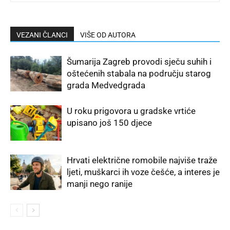
VEZANI ČLANCI
VIŠE OD AUTORA
Šumarija Zagreb provodi sječu suhih i
oštećenih stabala na području starog
grada Medvedgrada
U roku prigovora u gradske vrtiće
upisano još 150 djece
Hrvati električne romobile najviše traže
ljeti, muškarci ih voze češće, a interes je
manji nego ranije