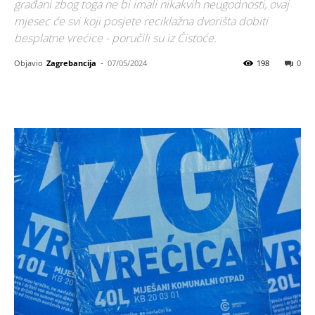
građani zbog toga ne bi imali nikakvih neugodnosti, ovaj
mjesec će svi koji posjete reciklažna dvorišta dobiti
besplatne vrećice - poručili su iz Čistoće.
Objavio
Zagrebancija
-
07/05/2024
198
0