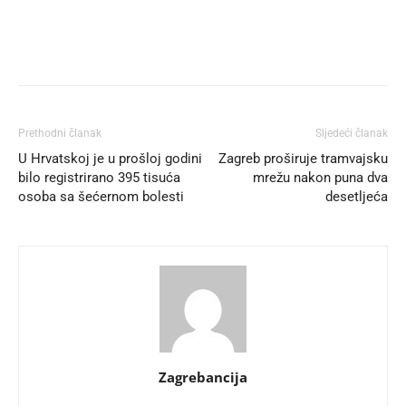
Prethodni članak
Sljedeći članak
U Hrvatskoj je u prošloj godini
Zagreb proširuje tramvajsku
bilo registrirano 395 tisuća
mrežu nakon puna dva
osoba sa šećernom bolesti
desetljeća
Zagrebancija