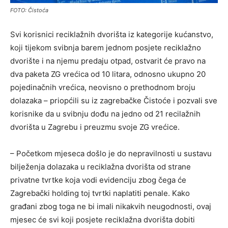
FOTO: Čistoća
Svi korisnici reciklažnih dvorišta iz kategorije kućanstvo,
koji tijekom svibnja barem jednom posjete reciklažno
dvorište i na njemu predaju otpad, ostvarit će pravo na
dva paketa ZG vrećica od 10 litara, odnosno ukupno 20
pojedinačnih vrećica, neovisno o prethodnom broju
dolazaka – priopćili su iz zagrebačke Čistoće i pozvali sve
korisnike da u svibnju dođu na jedno od 21 recilažnih
dvorišta u Zagrebu i preuzmu svoje ZG vrećice.
– Početkom mjeseca došlo je do nepravilnosti u sustavu
bilježenja dolazaka u reciklažna dvorišta od strane
privatne tvrtke koja vodi evidenciju zbog čega će
Zagrebački holding toj tvrtki naplatiti penale. Kako
građani zbog toga ne bi imali nikakvih neugodnosti, ovaj
mjesec će svi koji posjete reciklažna dvorišta dobiti