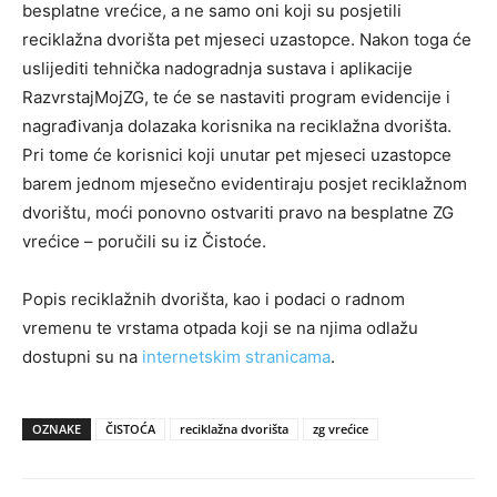
besplatne vrećice, a ne samo oni koji su posjetili
reciklažna dvorišta pet mjeseci uzastopce. Nakon toga će
uslijediti tehnička nadogradnja sustava i aplikacije
RazvrstajMojZG, te će se nastaviti program evidencije i
nagrađivanja dolazaka korisnika na reciklažna dvorišta.
Pri tome će korisnici koji unutar pet mjeseci uzastopce
barem jednom mjesečno evidentiraju posjet reciklažnom
dvorištu, moći ponovno ostvariti pravo na besplatne ZG
vrećice – poručili su iz Čistoće.
Popis reciklažnih dvorišta, kao i podaci o radnom
vremenu te vrstama otpada koji se na njima odlažu
dostupni su na
internetskim stranicama
.
OZNAKE
ČISTOĆA
reciklažna dvorišta
zg vrećice