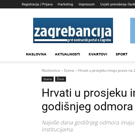
Registracija / Prijava
Marketing
Impressum
Uvjeti prenošenja član
Zagrebancija
NASLOVNA
AKTUALNOSTI
KVARTOVI
SPORT
Naslovnica
Scena
Hrvati u prosjeku imaju pravo na
Scena
Život
Hrvati u prosjeku 
godišnjeg odmora
Najviše dana godišnjeg odmora imaju is
institucijama.