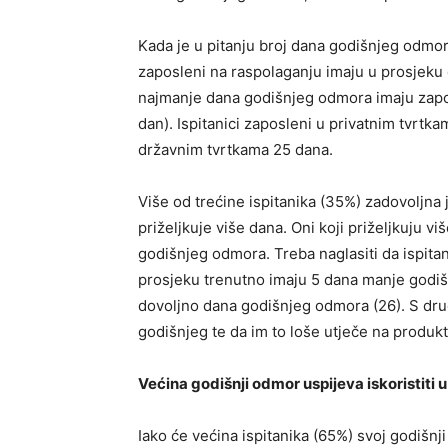
Kada je u pitanju broj dana godišnjeg odmora,
zaposleni na raspolaganju imaju u prosjeku
najmanje dana godišnjeg odmora imaju zapo
dan). Ispitanici zaposleni u privatnim tvrtk
državnim tvrtkama 25 dana.
Više od trećine ispitanika (35%) zadovoljna
priželjkuje više dana. Oni koji priželjkuju 
godišnjeg odmora. Treba naglasiti da ispitan
prosjeku trenutno imaju 5 dana manje godiš
dovoljno dana godišnjeg odmora (26). S drug
godišnjeg te da im to loše utječe na produkt
Većina godišnji odmor uspijeva iskoristiti 
Iako će većina ispitanika (65%) svoj godišnji 