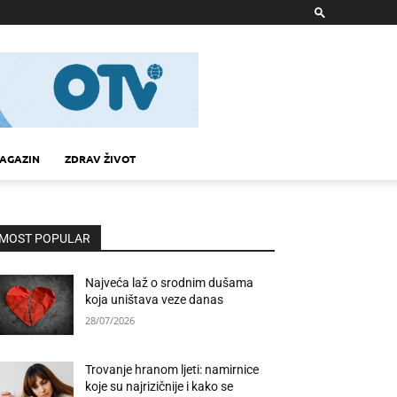
AGAZIN
ZDRAV ŽIVOT
MOST POPULAR
Najveća laž o srodnim dušama
koja uništava veze danas
28/07/2026
Trovanje hranom ljeti: namirnice
koje su najrizičnije i kako se