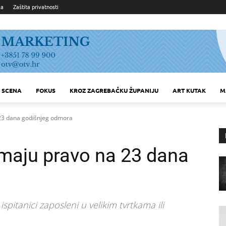
ka
Zaštita privatnosti
SCENA
FOKUS
KROZ ZAGREBAČKU ŽUPANIJU
ART KUTAK
M
 23 dana godišnjeg odmora
imaju pravo na 23 dana
pitanici zaposleni u velikim tvrtkama ili