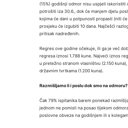
(15%) godišnji odmor nisu uspjeli iskoristiti
potrošiti iza 30.6., dok će manjem djelu poslo
kojima će dani u potpunosti propasti (niti će 
prosjeku će izgubiti 10 dana. Najčešći razlo
pritisak nadređenih.
Regres ove godine očekuje, ili ga je već dob
regresa iznosi 1.788 kune. Najveći iznos reg
u pretežno stranom vlasništvu (2.150 kuna),
državnim tvrtkama (1.200 kuna).
Razmišljamo li i poslu dok smo na odmoru?
Čak 79% ispitanika barem ponekad razmišlja
jednom ne pomisli na posao tijekom odmora.
poslovne obveze na godišnjem ili s kolegama