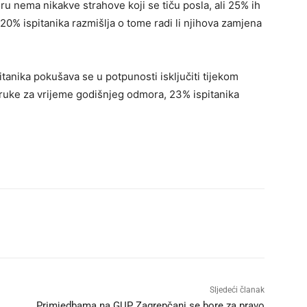
u nema nikakve strahove koji se tiču posla, ali 25% ih
k 20% ispitanika razmišlja o tome radi li njihova zamjena
itanika pokušava se u potpunosti isključiti tijekom
ruke za vrijeme godišnjeg odmora, 23% ispitanika
Sljedeći članak
Primjedbama na GUP Zagrepčani se bore za pravo