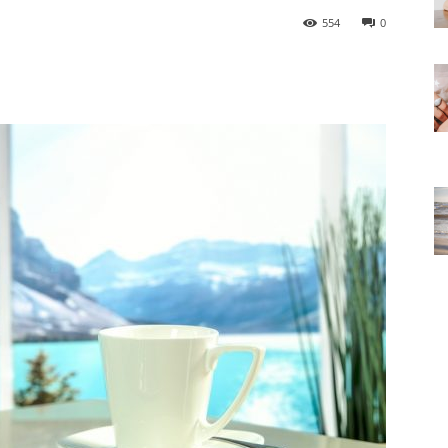
554
0