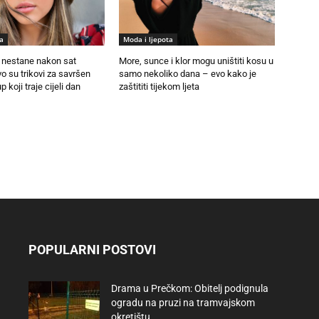
a
Moda i ljepota
nestane nakon sat
More, sunce i klor mogu uništiti kosu u
 su trikovi za savršen
samo nekoliko dana – evo kako je
p koji traje cijeli dan
zaštititi tijekom ljeta
POPULARNI POSTOVI
Drama u Prečkom: Obitelj podignula
ogradu na pruzi na tramvajskom
okretištu