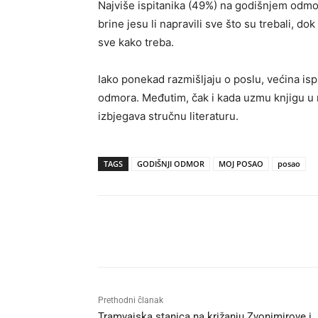
Najviše ispitanika (49%) na godišnjem odmor
brine jesu li napravili sve što su trebali, do
sve kako treba.
Iako ponekad razmišljaju o poslu, većina isp
odmora. Međutim, čak i kada uzmu knjigu u 
izbjegava stručnu literaturu.
TAGS
GODIŠNJI ODMOR
MOJ POSAO
posao
Udio
Prethodni članak
Tramvajska stanica na križanju Zvonimirove i