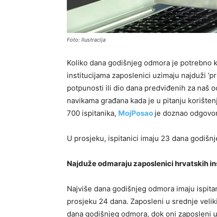
Foto: Ilustracija
Koliko dana godišnjeg odmora je potrebno k
institucijama zaposlenici uzimaju najduži ‘pr
potpunosti ili dio dana predviđenih za naš
navikama građana kada je u pitanju korište
700 ispitanika,
MojPosao
je doznao odgovor
U prosjeku, ispitanici imaju 23 dana godišn
Najduže odmaraju zaposlenici hrvatskih ins
Najviše dana godišnjeg odmora imaju ispitani
prosjeku 24 dana. Zaposleni u srednje veliki
dana godišnjeg odmora, dok oni zaposleni u