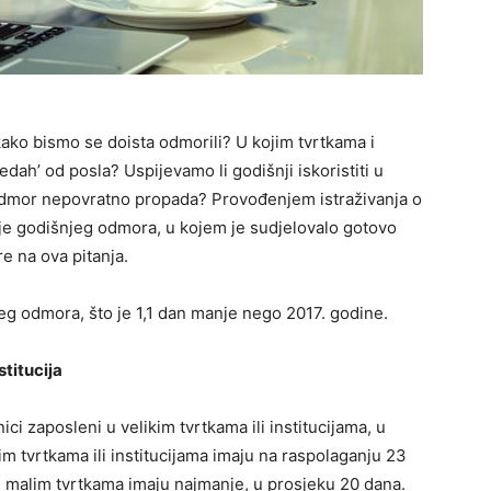
ako bismo se doista odmorili? U kojim tvrtkama i
edah’ od posla? Uspijevamo li godišnji iskoristiti u
 odmor nepovratno propada? Provođenjem istraživanja o
nje godišnjeg odmora, u kojem je sudjelovalo gotovo
e na ova pitanja.
jeg odmora, što je 1,1 dan manje nego 2017. godine.
titucija
ci zaposleni u velikim tvrtkama ili institucijama, u
m tvrtkama ili institucijama imaju na raspolaganju 23
 malim tvrtkama imaju najmanje, u prosjeku 20 dana.