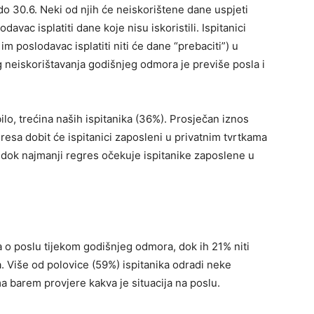
 do 30.6. Neki od njih će neiskorištene dane uspjeti
davac isplatiti dane koje nisu iskoristili. Ispitanici
im poslodavac isplatiti niti će dane “prebaciti”) u
g neiskorištavanja godišnjeg odmora je previše posla i
ilo, trećina naših ispitanika (36%). Prosječan iznos
resa dobit će ispitanici zaposleni u privatnim tvrtkama
 dok najmanji regres očekuje ispitanike zaposlene u
 o poslu tijekom godišnjeg odmora, dok ih 21% niti
 Više od polovice (59%) ispitanika odradi neke
 barem provjere kakva je situacija na poslu.