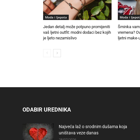
Moda i ljepota
Moda i ljepot
Jedan detalj može potpuno promijeniti
Šminka vam 
vaš ljetni outfit: modni dodaci bez kojih
vremena? Ovo
je ljeto nezamislivo
ljetni make-u
ODABIR UREDNIKA
Najveća laž o srodnim dušama koja
uništava veze danas
28/07/2026