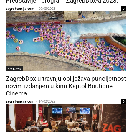
Predstavljen program ZagrebDox-a 2023.
zagrebancija.com
-
09/03/2023
0
Art Kutak
ZagrebDox u travnju obilježava punoljetnost
novim izdanjem u kinu Kaptol Boutique
Cinema
zagrebancija.com
-
14/02/2022
0