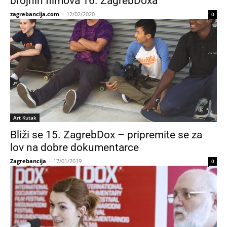
brojnih filmova 16. ZagrebDoxa
zagrebancija.com
-
12/02/2020
0
Art Kutak
Bliži se 15. ZagrebDox – pripremite se za
lov na dobre dokumentarce
Zagrebancija
-
17/01/2019
0