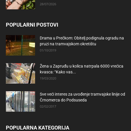
28/07/2026
POPULARNI POSTOVI
Drama u Prečkom: Obitelj podignula ogradu na
pruzi na tramvajskom okretištu
01/10/2019
Žena u Zapruđu u kolica natrpala 6000 vrećica
kvasca: “Kako vas...
19/03/2020
Sve veći interes za uvođenje tramvajske linije od
Črnomerca do Podsuseda
02/02/2017
POPULARNA KATEGORIJA