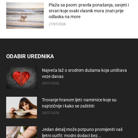
Plaža sa psom: pravila ponašanja, savjeti i
stvari koje svaki vlasnik mora znati prije
odlaska na more
27/07/2026
ODABIR UREDNIKA
Najveća laž o srodnim dušama koja uništava
veze danas
28/07/2026
Trovanje hranom ljeti: namirnice koje su
najrizičnije i kako se zaštititi
28/07/2026
Jedan detalj može potpuno promijeniti vaš
ljetni outfit: modni dodaci bez...