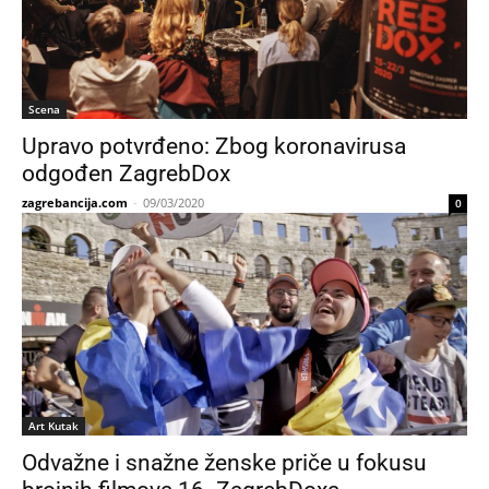
Scena
Upravo potvrđeno: Zbog koronavirusa
odgođen ZagrebDox
zagrebancija.com
-
09/03/2020
0
Art Kutak
Odvažne i snažne ženske priče u fokusu