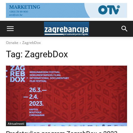
Oznake
ZagrebDox
Tag:
ZagrebDox
Aktualnosti