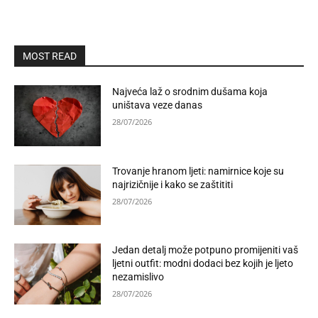
MOST READ
Najveća laž o srodnim dušama koja
uništava veze danas
28/07/2026
Trovanje hranom ljeti: namirnice koje su
najrizičnije i kako se zaštititi
28/07/2026
Jedan detalj može potpuno promijeniti vaš
ljetni outfit: modni dodaci bez kojih je ljeto
nezamislivo
28/07/2026