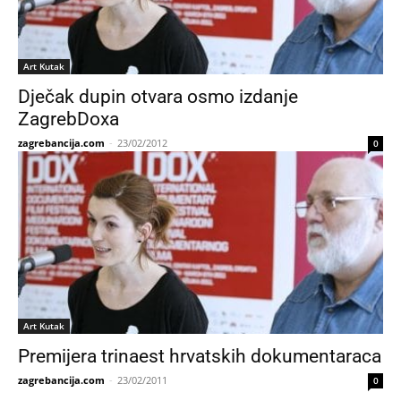
Art Kutak
Dječak dupin otvara osmo izdanje
ZagrebDoxa
zagrebancija.com
-
23/02/2012
0
Art Kutak
Premijera trinaest hrvatskih dokumentaraca
zagrebancija.com
-
23/02/2011
0