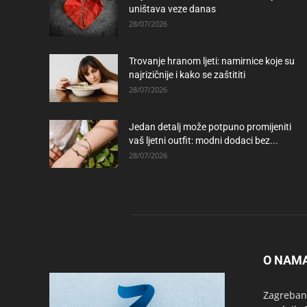
uništava veze danas
28/07/2026
Trovanje hranom ljeti: namirnice koje su
najrizičnije i kako se zaštititi
28/07/2026
Jedan detalj može potpuno promijeniti
vaš ljetni outfit: modni dodaci bez...
28/07/2026
O NAM
Zagrebanc