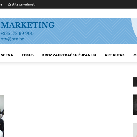
ka
Zaštita privatnosti
SCENA
FOKUS
KROZ ZAGREBAČKU ŽUPANIJU
ART KUTAK
M