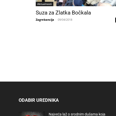
Aktualnosti
Suza za Zlatka Bočkala
Zagrebancija
-
09/04/2018
ODABIR UREDNIKA
Najveća laž o srodnim dušama koja