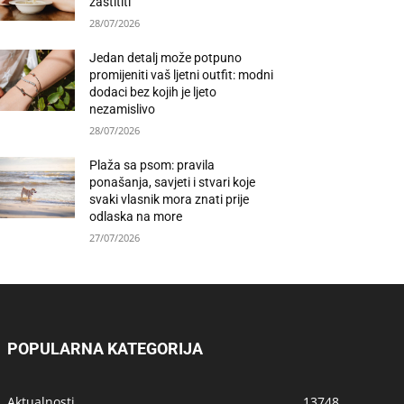
zaštititi
28/07/2026
Jedan detalj može potpuno
promijeniti vaš ljetni outfit: modni
dodaci bez kojih je ljeto
nezamislivo
28/07/2026
Plaža sa psom: pravila
ponašanja, savjeti i stvari koje
svaki vlasnik mora znati prije
odlaska na more
27/07/2026
POPULARNA KATEGORIJA
Aktualnosti
13748