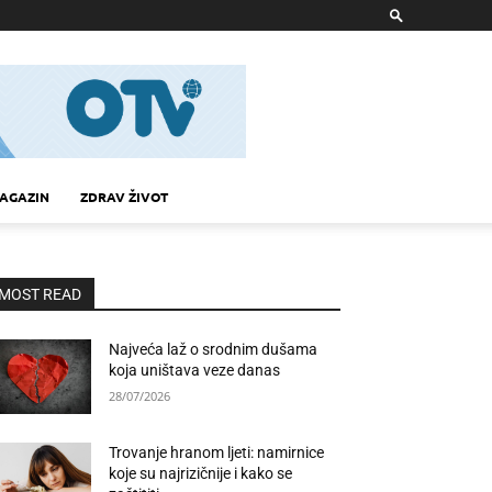
AGAZIN
ZDRAV ŽIVOT
MOST READ
Najveća laž o srodnim dušama
koja uništava veze danas
28/07/2026
Trovanje hranom ljeti: namirnice
koje su najrizičnije i kako se