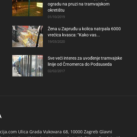
ogradu na pruzi na tramvajskom
okretištu
01/10/2019
Žena u Zapruđu u kolica natrpala 6000
vrećica kvasca: “Kako vas...
19/03/2020
Sve veći interes za uvođenje tramvajske
linije od Črnomerca do Podsuseda
02/02/2017
A
ija.com Ulica Grada Vukovara 68, 10000 Zagreb Glavni