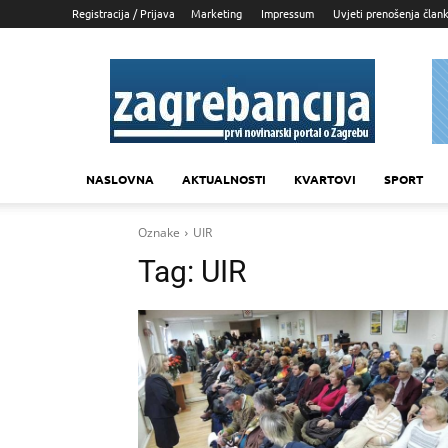
Registracija / Prijava
Marketing
Impressum
Uvjeti prenošenja član
Zagrebancija
NASLOVNA
AKTUALNOSTI
KVARTOVI
SPORT
Oznake
UIR
Tag:
UIR