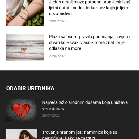
Jedan detalj može potpuno promijeniti vaš
ljetni outfit: modni dodaci bez kojih je ljeto
nezamislivo
28/07/2026
Plaža sa psom: pravila ponašanja, savjeti i
stvari koje svaki vlasnik mora znati prije
odlaska na more
27/07/2026
ODABIR UREDNIKA
Najveća laž o srodnim dušama koja uništava
veze danas
28/07/2026
Trovanje hranom ljeti: namirnice koje su
najrizičnije i kako se zaštititi