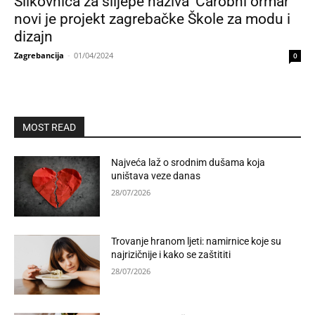
Slikovnica za slijepe naziva ‘Čarobni ormar’
novi je projekt zagrebačke Škole za modu i
dizajn
Zagrebancija
-
01/04/2024
0
MOST READ
Najveća laž o srodnim dušama koja
uništava veze danas
28/07/2026
Trovanje hranom ljeti: namirnice koje su
najrizičnije i kako se zaštititi
28/07/2026