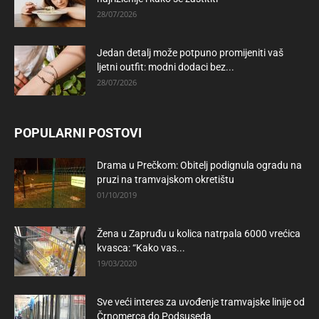
28/07/2026
Jedan detalj može potpuno promijeniti vaš
ljetni outfit: modni dodaci bez...
28/07/2026
POPULARNI POSTOVI
Drama u Prečkom: Obitelj podignula ogradu na
pruzi na tramvajskom okretištu
01/10/2019
Žena u Zapruđu u kolica natrpala 6000 vrećica
kvasca: “Kako vas...
19/03/2020
Sve veći interes za uvođenje tramvajske linije od
Črnomerca do Podsuseda