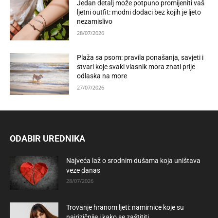
Jedan detalj može potpuno promijeniti vaš
ljetni outfit: modni dodaci bez kojih je ljeto
nezamislivo
28/07/2026
Plaža sa psom: pravila ponašanja, savjeti i
stvari koje svaki vlasnik mora znati prije
odlaska na more
27/07/2026
ODABIR UREDNIKA
Najveća laž o srodnim dušama koja uništava
veze danas
28/07/2026
Trovanje hranom ljeti: namirnice koje su
najrizičnije i kako se zaštititi