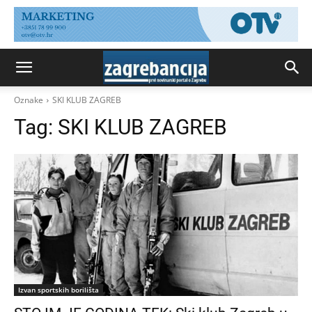
Oznake
SKI KLUB ZAGREB
Tag:
SKI KLUB ZAGREB
Izvan sportskih borilišta