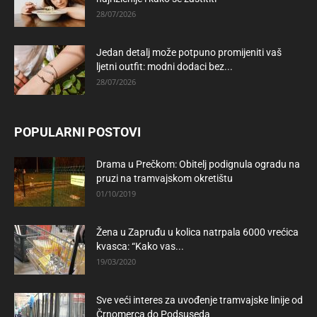
28/07/2026
Jedan detalj može potpuno promijeniti vaš
ljetni outfit: modni dodaci bez...
28/07/2026
POPULARNI POSTOVI
Drama u Prečkom: Obitelj podignula ogradu na
pruzi na tramvajskom okretištu
01/10/2019
Žena u Zapruđu u kolica natrpala 6000 vrećica
kvasca: “Kako vas...
19/03/2020
Sve veći interes za uvođenje tramvajske linije od
Črnomerca do Podsuseda