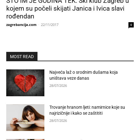
STO IM JE GODINA TEK: Ski klub Zagreb u
kojem su počeli skijati Janica i Ivica slavi
rođendan
zagrebancija.com
-
22/11/2017
0
MOST READ
Najveća laž o srodnim dušama koja
uništava veze danas
28/07/2026
Trovanje hranom ljeti: namirnice koje su
najrizičnije i kako se zaštititi
28/07/2026