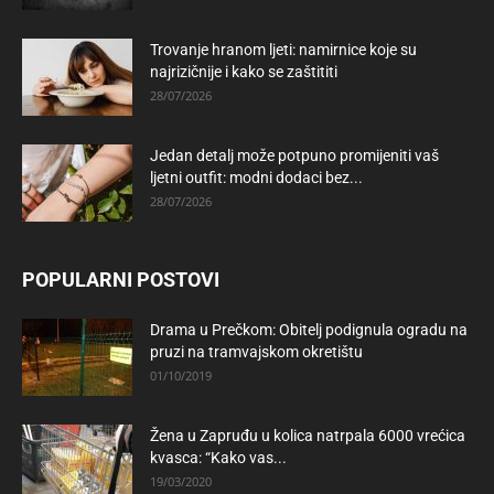
Trovanje hranom ljeti: namirnice koje su
najrizičnije i kako se zaštititi
28/07/2026
Jedan detalj može potpuno promijeniti vaš
ljetni outfit: modni dodaci bez...
28/07/2026
POPULARNI POSTOVI
Drama u Prečkom: Obitelj podignula ogradu na
pruzi na tramvajskom okretištu
01/10/2019
Žena u Zapruđu u kolica natrpala 6000 vrećica
kvasca: “Kako vas...
19/03/2020