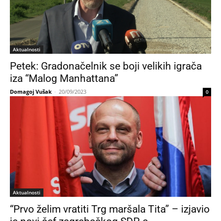
Aktualnosti
Petek: Gradonačelnik se boji velikih igrača
iza “Malog Manhattana”
Domagoj Vušak
-
20/09/2023
0
Aktualnosti
“Prvo želim vratiti Trg maršala Tita” – izjavio