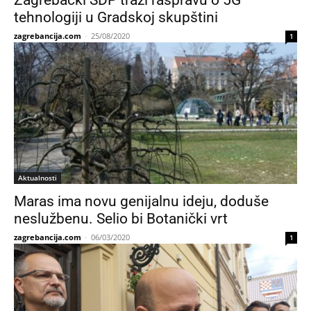
Zagrebački SDP traži raspravu o 5G
tehnologiji u Gradskoj skupštini
zagrebancija.com
-
25/08/2020
1
Aktualnosti
Maras ima novu genijalnu ideju, doduše
neslužbenu. Selio bi Botanički vrt
zagrebancija.com
-
06/03/2020
1