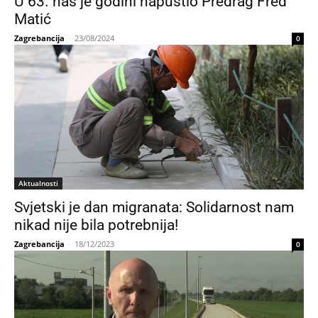
U 63. nas je godini napustio Predrag Fred
Matić
Zagrebancija
-
23/08/2024
0
Aktualnosti
Svjetski je dan migranata: Solidarnost nam
nikad nije bila potrebnija!
Zagrebancija
-
18/12/2023
0