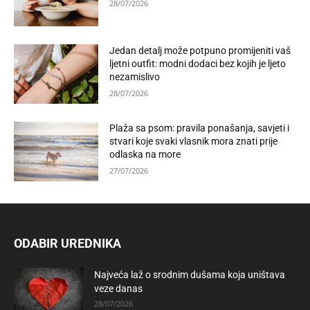
28/07/2026
Jedan detalj može potpuno promijeniti vaš
ljetni outfit: modni dodaci bez kojih je ljeto
nezamislivo
28/07/2026
Plaža sa psom: pravila ponašanja, savjeti i
stvari koje svaki vlasnik mora znati prije
odlaska na more
27/07/2026
ODABIR UREDNIKA
Najveća laž o srodnim dušama koja uništava
veze danas
28/07/2026