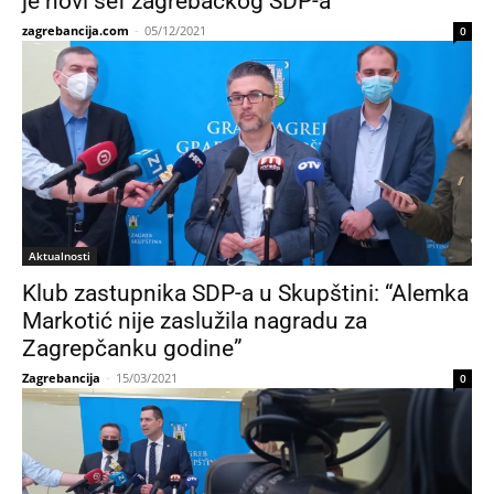
je novi šef zagrebačkog SDP-a
zagrebancija.com
-
05/12/2021
0
Aktualnosti
Klub zastupnika SDP-a u Skupštini: “Alemka
Markotić nije zaslužila nagradu za
Zagrepčanku godine”
Zagrebancija
-
15/03/2021
0