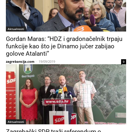
Aktualnosti
Gordan Maras: “HDZ i gradonačelnik trpaju
funkcije kao što je Dinamo jučer zabijao
golove Atalanti”
zagrebancija.com
-
19/09/2019
0
Aktualnosti
Zagrebački SDP traži referendum o