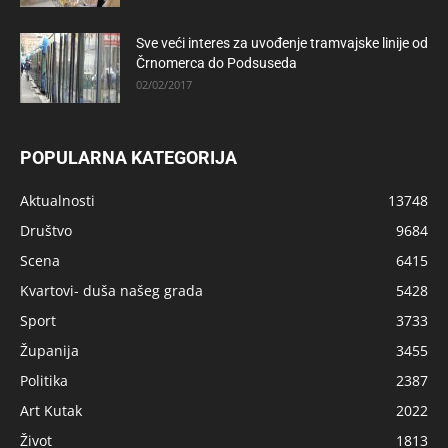
Sve veći interes za uvođenje tramvajske linije od
Črnomerca do Podsuseda
02/02/2017
POPULARNA KATEGORIJA
Aktualnosti
13748
Društvo
9684
Scena
6415
Kvartovi- duša našeg grada
5428
Sport
3733
Županija
3455
Politika
2387
Art Kutak
2022
Život
1813