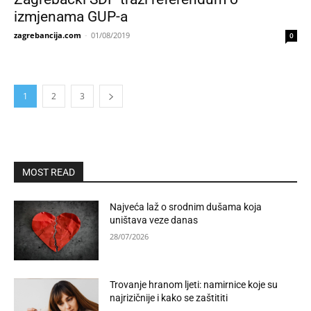
izmjenama GUP-a
zagrebancija.com
-
01/08/2019
0
1
2
3
MOST READ
Najveća laž o srodnim dušama koja
uništava veze danas
28/07/2026
Trovanje hranom ljeti: namirnice koje su
najrizičnije i kako se zaštititi