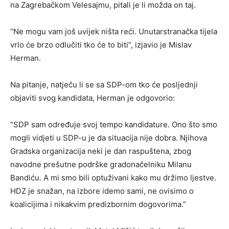
na Zagrebačkom Velesajmu, pitali je li možda on taj.
“Ne mogu vam još uvijek ništa reći. Unutarstranačka tijela
vrlo će brzo odlučiti tko će to biti”, izjavio je Mislav
Herman.
Na pitanje, natječu li se sa SDP-om tko će posljednji
objaviti svog kandidata, Herman je odgovorio:
“SDP sam određuje svoj tempo kandidature. Ono što smo
mogli vidjeti u SDP-u je da situacija nije dobra. Njihova
Gradska organizacija neki je dan raspuštena, zbog
navodne prešutne podrške gradonačelniku Milanu
Bandiću. A mi smo bili optuživani kako mu držimo ljestve.
HDZ je snažan, na izbore idemo sami, ne ovisimo o
koalicijima i nikakvim predizbornim dogovorima.”