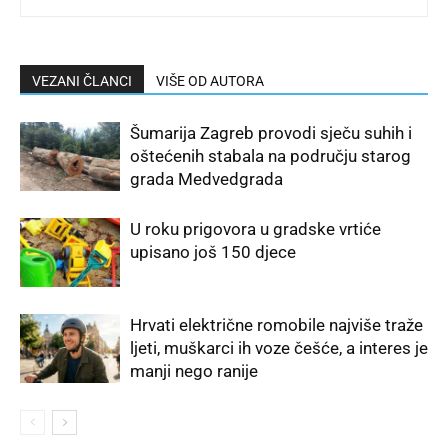
VEZANI ČLANCI
VIŠE OD AUTORA
Šumarija Zagreb provodi sječu suhih i
oštećenih stabala na području starog
grada Medvedgrada
U roku prigovora u gradske vrtiće
upisano još 150 djece
Hrvati električne romobile najviše traže
ljeti, muškarci ih voze češće, a interes je
manji nego ranije