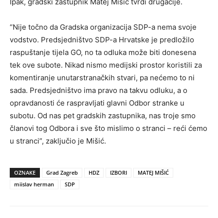
Ipak, gradski zastupnik Matej Mišić tvrdi drugačije.
“Nije točno da Gradska organizacija SDP-a nema svoje
vodstvo. Predsjedništvo SDP-a Hrvatske je predložilo
raspuštanje tijela GO, no ta odluka može biti donesena
tek ove subote. Nikad nismo medijski prostor koristili za
komentiranje unutarstranačkih stvari, pa nećemo to ni
sada. Predsjedništvo ima pravo na takvu odluku, a o
opravdanosti će raspravljati glavni Odbor stranke u
subotu. Od nas pet gradskih zastupnika, nas troje smo
članovi tog Odbora i sve što mislimo o stranci – reći ćemo
u stranci”, zaključio je Mišić.
OZNAKE
Grad Zagreb
HDZ
IZBORI
MATEJ MIŠIĆ
miislav herman
SDP