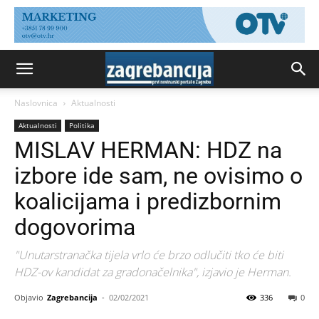
Naslovnica
Aktualnosti
Aktualnosti
Politika
MISLAV HERMAN: HDZ na
izbore ide sam, ne ovisimo o
koalicijama i predizbornim
dogovorima
"Unutarstranačka tijela vrlo će brzo odlučiti tko će biti
HDZ-ov kandidat za gradonačelnika", izjavio je Herman.
Objavio
Zagrebancija
-
02/02/2021
336
0