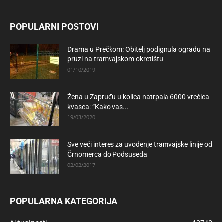
POPULARNI POSTOVI
Drama u Prečkom: Obitelj podignula ogradu na
pruzi na tramvajskom okretištu
01/10/2019
Žena u Zapruđu u kolica natrpala 6000 vrećica
kvasca: “Kako vas...
19/03/2020
Sve veći interes za uvođenje tramvajske linije od
Črnomerca do Podsuseda
02/02/2017
POPULARNA KATEGORIJA