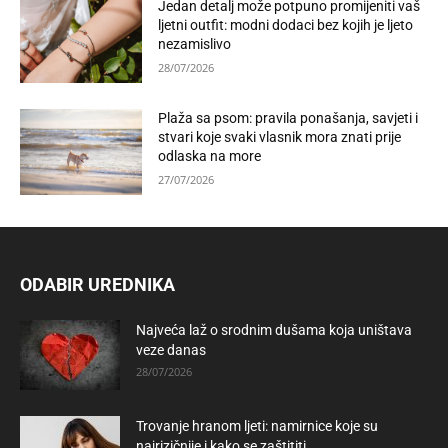
Jedan detalj može potpuno promijeniti vaš
ljetni outfit: modni dodaci bez kojih je ljeto
nezamislivo
28/07/2026
Plaža sa psom: pravila ponašanja, savjeti i
stvari koje svaki vlasnik mora znati prije
odlaska na more
27/07/2026
ODABIR UREDNIKA
Najveća laž o srodnim dušama koja uništava
veze danas
28/07/2026
Trovanje hranom ljeti: namirnice koje su
najrizičnije i kako se zaštititi