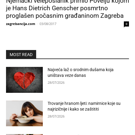
Njemački veleposlanik primio Povelju kojom
je Hans Dietrich Genscher posmrtno
proglašen počasnim građaninom Zagreba
zagrebancija.com
-
03/08/2017
0
MOST READ
Najveća laž o srodnim dušama koja
uništava veze danas
28/07/2026
Trovanje hranom ljeti: namirnice koje su
najrizičnije i kako se zaštititi
28/07/2026