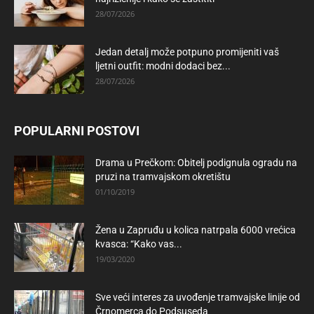
28/07/2026
Jedan detalj može potpuno promijeniti vaš
ljetni outfit: modni dodaci bez...
28/07/2026
POPULARNI POSTOVI
Drama u Prečkom: Obitelj podignula ogradu na
pruzi na tramvajskom okretištu
01/10/2019
Žena u Zapruđu u kolica natrpala 6000 vrećica
kvasca: “Kako vas...
19/03/2020
Sve veći interes za uvođenje tramvajske linije od
Črnomerca do Podsuseda