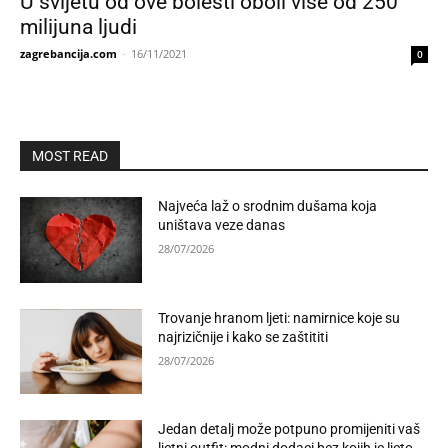
U svijetu od ove bolesti oboli više od 250
milijuna ljudi
zagrebancija.com
-
16/11/2021
0
MOST READ
Najveća laž o srodnim dušama koja
uništava veze danas
28/07/2026
Trovanje hranom ljeti: namirnice koje su
najrizičnije i kako se zaštititi
28/07/2026
Jedan detalj može potpuno promijeniti vaš