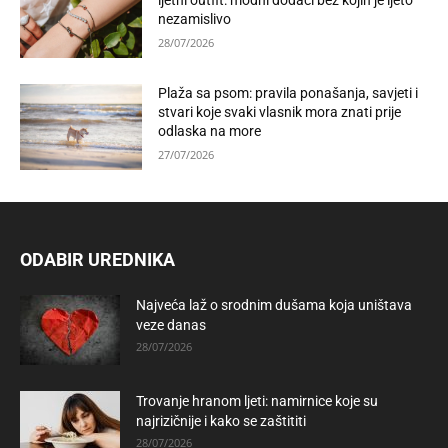
ljetni outfit: modni dodaci bez kojih je ljeto
nezamislivo
28/07/2026
Plaža sa psom: pravila ponašanja, savjeti i
stvari koje svaki vlasnik mora znati prije
odlaska na more
27/07/2026
ODABIR UREDNIKA
Najveća laž o srodnim dušama koja uništava
veze danas
28/07/2026
Trovanje hranom ljeti: namirnice koje su
najrizičnije i kako se zaštititi
28/07/2026