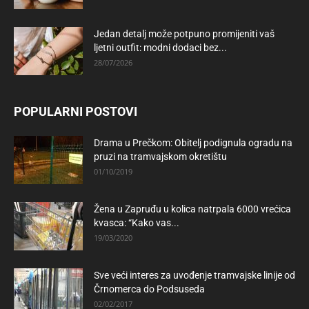
Jedan detalj može potpuno promijeniti vaš
ljetni outfit: modni dodaci bez...
28/07/2026
POPULARNI POSTOVI
Drama u Prečkom: Obitelj podignula ogradu na
pruzi na tramvajskom okretištu
01/10/2019
Žena u Zapruđu u kolica natrpala 6000 vrećica
kvasca: “Kako vas...
19/03/2020
Sve veći interes za uvođenje tramvajske linije od
Črnomerca do Podsuseda
02/02/2017