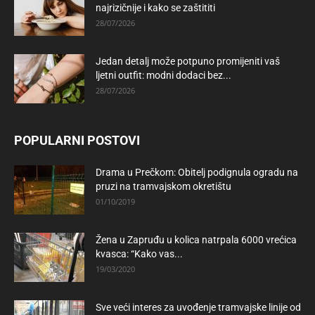
najrizičnije i kako se zaštititi
28/07/2026
Jedan detalj može potpuno promijeniti vaš
ljetni outfit: modni dodaci bez...
28/07/2026
POPULARNI POSTOVI
Drama u Prečkom: Obitelj podignula ogradu na
pruzi na tramvajskom okretištu
01/10/2019
Žena u Zapruđu u kolica natrpala 6000 vrećica
kvasca: “Kako vas...
19/03/2020
Sve veći interes za uvođenje tramvajske linije od