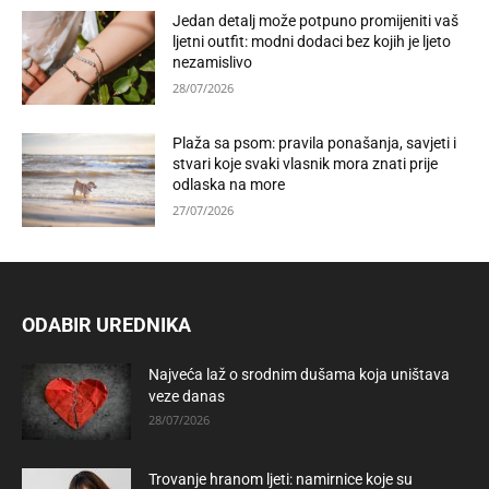
Jedan detalj može potpuno promijeniti vaš
ljetni outfit: modni dodaci bez kojih je ljeto
nezamislivo
28/07/2026
Plaža sa psom: pravila ponašanja, savjeti i
stvari koje svaki vlasnik mora znati prije
odlaska na more
27/07/2026
ODABIR UREDNIKA
Najveća laž o srodnim dušama koja uništava
veze danas
28/07/2026
Trovanje hranom ljeti: namirnice koje su