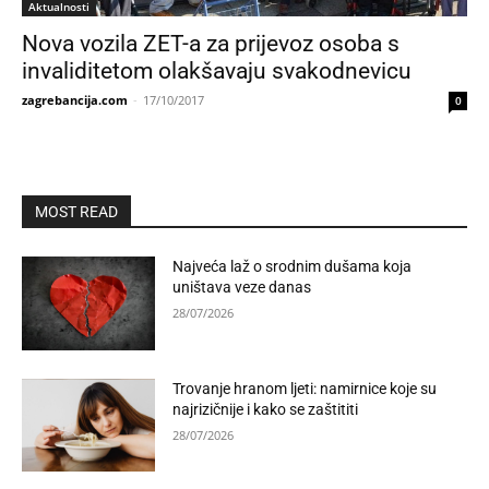
Aktualnosti
Nova vozila ZET-a za prijevoz osoba s
invaliditetom olakšavaju svakodnevicu
zagrebancija.com
-
17/10/2017
0
MOST READ
Najveća laž o srodnim dušama koja
uništava veze danas
28/07/2026
Trovanje hranom ljeti: namirnice koje su
najrizičnije i kako se zaštititi
28/07/2026