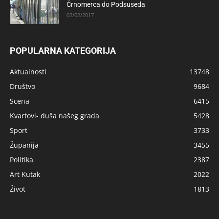
Črnomerca do Podsuseda
02/02/2017
POPULARNA KATEGORIJA
Aktualnosti
13748
Društvo
9684
Scena
6415
Kvartovi- duša našeg grada
5428
Sport
3733
Županija
3455
Politika
2387
Art Kutak
2022
Život
1813