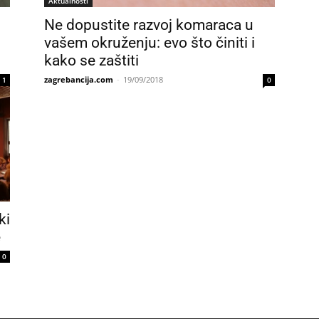
Aktualnosti
Ne dopustite razvoj komaraca u
s
vašem okruženju: evo što činiti i
kako se zaštiti
zagrebancija.com
-
19/09/2018
1
0
ki
e
0