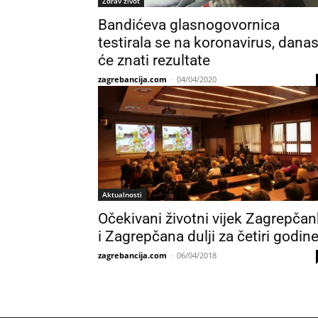
Zdrav život
Bandićeva glasnogovornica
testirala se na koronavirus, dana
će znati rezultate
zagrebancija.com
-
04/04/2020
Aktualnosti
Očekivani životni vijek Zagrepčan
i Zagrepčana dulji za četiri godin
zagrebancija.com
-
06/04/2018