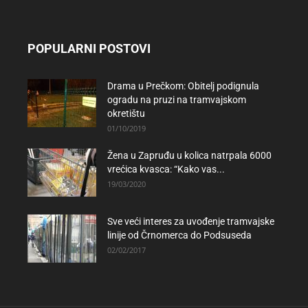
POPULARNI POSTOVI
Drama u Prečkom: Obitelj podignula
ogradu na pruzi na tramvajskom
okretištu
01/10/2019
Žena u Zapruđu u kolica natrpala 6000
vrećica kvasca: “Kako vas...
19/03/2020
Sve veći interes za uvođenje tramvajske
linije od Črnomerca do Podsuseda
02/02/2017