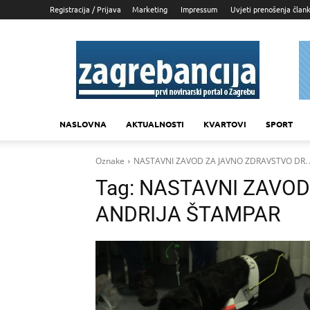
Registracija / Prijava
Marketing
Impressum
Uvjeti prenošenja član
Zagrebancija
NASLOVNA
AKTUALNOSTI
KVARTOVI
SPORT
Oznake
NASTAVNI ZAVOD ZA JAVNO ZDRAVSTVO DR.
Tag:
NASTAVNI ZAVOD
ANDRIJA ŠTAMPAR