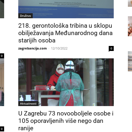
Društvo
218. gerontološka tribina u sklopu
obilježavanja Međunarodnog dana
starijih osoba
zagrebancija.com
-
12/10/2022
0
0
Aktualnosti
U Zagrebu 73 novooboljele osobe i
105 oporavljenih više nego dan
ranije
0