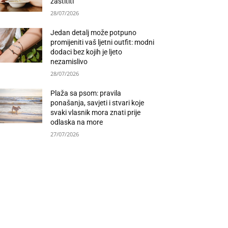
zaštititi
28/07/2026
Jedan detalj može potpuno
promijeniti vaš ljetni outfit: modni
dodaci bez kojih je ljeto
nezamislivo
28/07/2026
Plaža sa psom: pravila
ponašanja, savjeti i stvari koje
svaki vlasnik mora znati prije
odlaska na more
27/07/2026