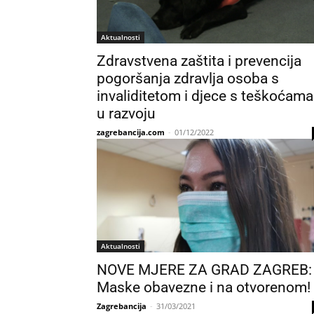
Aktualnosti
Zdravstvena zaštita i prevencija
pogoršanja zdravlja osoba s
invaliditetom i djece s teškoćama
u razvoju
zagrebancija.com
-
01/12/2022
Aktualnosti
NOVE MJERE ZA GRAD ZAGREB:
Maske obavezne i na otvorenom!
Zagrebancija
-
31/03/2021