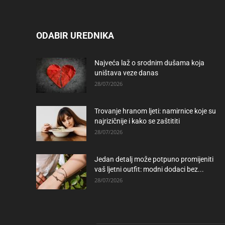
ODABIR UREDNIKA
Najveća laž o srodnim dušama koja
uništava veze danas
28/07/2026
Trovanje hranom ljeti: namirnice koje su
najrizičnije i kako se zaštititi
28/07/2026
Jedan detalj može potpuno promijeniti
vaš ljetni outfit: modni dodaci bez...
28/07/2026