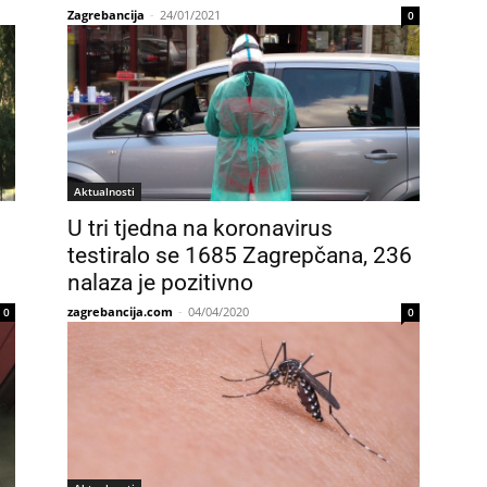
Zagrebancija
-
24/01/2021
0
Aktualnosti
U tri tjedna na koronavirus
testiralo se 1685 Zagrepčana, 236
nalaza je pozitivno
zagrebancija.com
-
04/04/2020
0
0