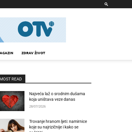
AGAZIN
ZDRAV ŽIVOT
MOST READ
Najveća laž o srodnim dušama
koja uništava veze danas
28/07/2026
Trovanje hranom ljeti: namirnice
koje su najrizičnije i kako se