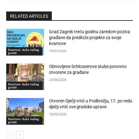
RELATED ARTICLES
Grad Zagreb treću godinu zaredom poziva
građane da predlože projekte za svoje
kvartove
Kvartovi- duša našeg
10/07/2026
grada
Obnovljene Schlosserove stube ponovno
otvorene za građane
23/06/2026
Kvartovi- duša našeg
grada
Otvoren Dječji vrtić u Podbrežju, 17. po redu
dječji vrtić ove gradske uprave
18/06/2026
Kvartovi- duša našeg
grada