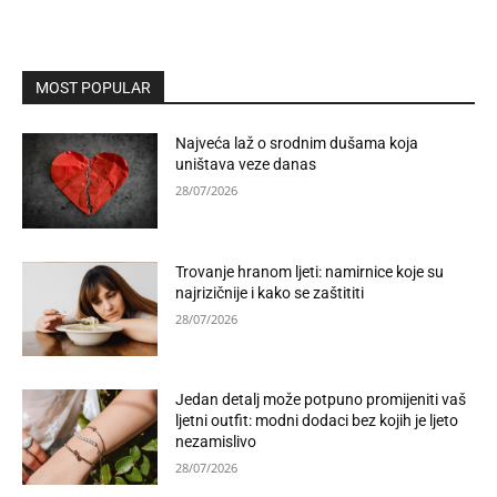
MOST POPULAR
Najveća laž o srodnim dušama koja
uništava veze danas
28/07/2026
Trovanje hranom ljeti: namirnice koje su
najrizičnije i kako se zaštititi
28/07/2026
Jedan detalj može potpuno promijeniti vaš
ljetni outfit: modni dodaci bez kojih je ljeto
nezamislivo
28/07/2026