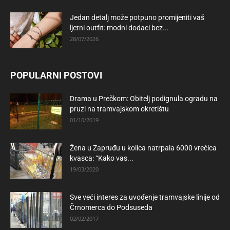
Jedan detalj može potpuno promijeniti vaš
ljetni outfit: modni dodaci bez...
28/07/2026
POPULARNI POSTOVI
Drama u Prečkom: Obitelj podignula ogradu na
pruzi na tramvajskom okretištu
01/10/2019
Žena u Zapruđu u kolica natrpala 6000 vrećica
kvasca: “Kako vas...
19/03/2020
Sve veći interes za uvođenje tramvajske linije od
Črnomerca do Podsuseda
02/02/2017