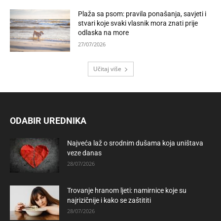
Plaža sa psom: pravila ponašanja, savjeti i
stvari koje svaki vlasnik mora znati prije
odlaska na more
27/07/2026
Učitaj više
ODABIR UREDNIKA
Najveća laž o srodnim dušama koja uništava
veze danas
28/07/2026
Trovanje hranom ljeti: namirnice koje su
najrizičnije i kako se zaštititi
28/07/2026