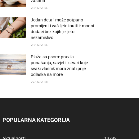
zaštititi
28/07/2026
Jedan detalj može potpuno
promijeniti vaš ljetni outfit: modni
dodaci bez kojih je ljeto
nezamislivo
28/07/2026
Plaža sa psom: pravila
ponašanja, savjeti i stvari koje
svaki vlasnik mora znati prije
odlaska na more
27/07/2026
POPULARNA KATEGORIJA
Aktualnosti
13748