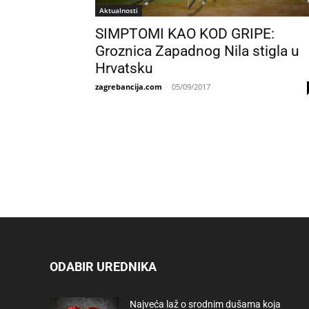
Aktualnosti
SIMPTOMI KAO KOD GRIPE:
Groznica Zapadnog Nila stigla u
Hrvatsku
zagrebancija.com
-
05/09/2017
ODABIR UREDNIKA
Najveća laž o srodnim dušama koja