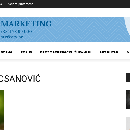
ka
Zaštita privatnosti
SCENA
FOKUS
KROZ ZAGREBAČKU ŽUPANIJU
ART KUTAK
M
OSANOVIĆ