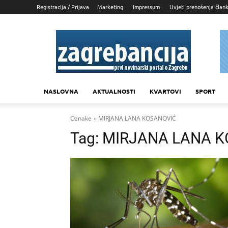
Registracija / Prijava
Marketing
Impressum
Uvjeti prenošenja član
Zagrebancija
NASLOVNA
AKTUALNOSTI
KVARTOVI
SPORT
Oznake
MIRJANA LANA KOSANOVIĆ
Tag:
MIRJANA LANA K