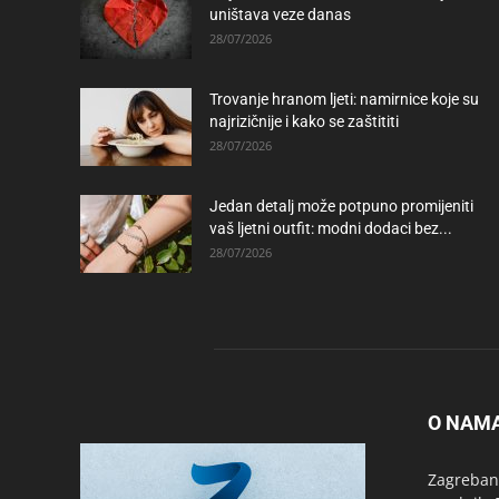
uništava veze danas
28/07/2026
Trovanje hranom ljeti: namirnice koje su
najrizičnije i kako se zaštititi
28/07/2026
Jedan detalj može potpuno promijeniti
vaš ljetni outfit: modni dodaci bez...
28/07/2026
O NAM
Zagrebanc