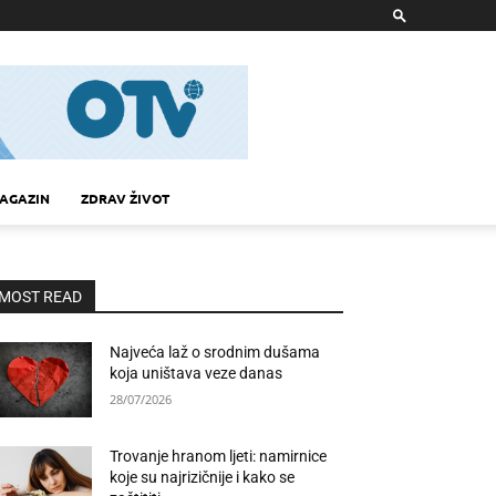
AGAZIN
ZDRAV ŽIVOT
MOST READ
Najveća laž o srodnim dušama
koja uništava veze danas
28/07/2026
Trovanje hranom ljeti: namirnice
koje su najrizičnije i kako se