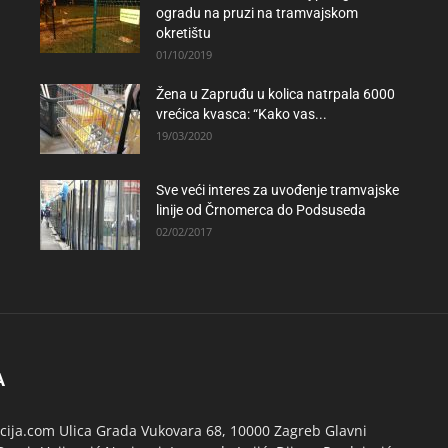
ogradu na pruzi na tramvajskom
okretištu
01/10/2019
Žena u Zapruđu u kolica natrpala 6000
vrećica kvasca: “Kako vas...
19/03/2020
Sve veći interes za uvođenje tramvajske
linije od Črnomerca do Podsuseda
02/02/2017
A
ija.com Ulica Grada Vukovara 68, 10000 Zagreb Glavni