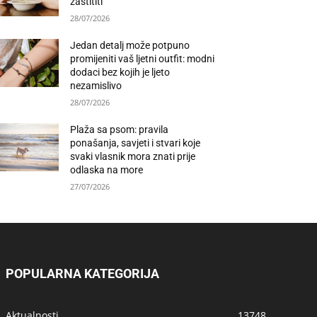
zaštititi
28/07/2026
Jedan detalj može potpuno
promijeniti vaš ljetni outfit: modni
dodaci bez kojih je ljeto
nezamislivo
28/07/2026
Plaža sa psom: pravila
ponašanja, savjeti i stvari koje
svaki vlasnik mora znati prije
odlaska na more
27/07/2026
POPULARNA KATEGORIJA
Aktualnosti
13748