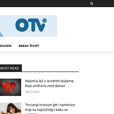
AGAZIN
ZDRAV ŽIVOT
MOST READ
Najveća laž o srodnim dušama
koja uništava veze danas
28/07/2026
Trovanje hranom ljeti: namirnice
koje su najrizičnije i kako se