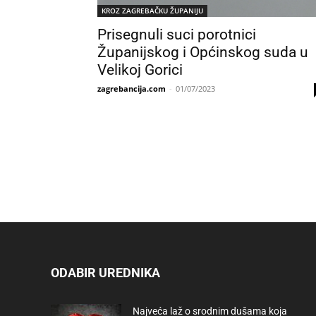
KROZ ZAGREBAČKU ŽUPANIJU
Prisegnuli suci porotnici
Županijskog i Općinskog suda u
Velikoj Gorici
zagrebancija.com
-
01/07/2023
ODABIR UREDNIKA
Najveća laž o srodnim dušama koja