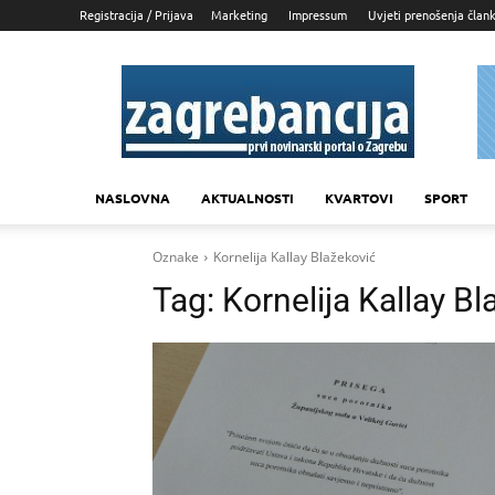
Registracija / Prijava
Marketing
Impressum
Uvjeti prenošenja član
Zagrebancija
NASLOVNA
AKTUALNOSTI
KVARTOVI
SPORT
Oznake
Kornelija Kallay Blažeković
Tag:
Kornelija Kallay B