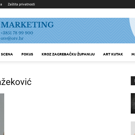
ka
Zaštita privatnosti
SCENA
FOKUS
KROZ ZAGREBAČKU ŽUPANIJU
ART KUTAK
M
lažeković