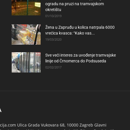
ogradu na pruzi na tramvajskom
okretištu
01/10/2019
Žena u Zapruđu u kolica natrpala 6000
vrećica kvasca: “Kako vas...
19/03/2020
Sve veći interes za uvođenje tramvajske
linije od Črnomerca do Podsuseda
02/02/2017
A
ija.com Ulica Grada Vukovara 68, 10000 Zagreb Glavni