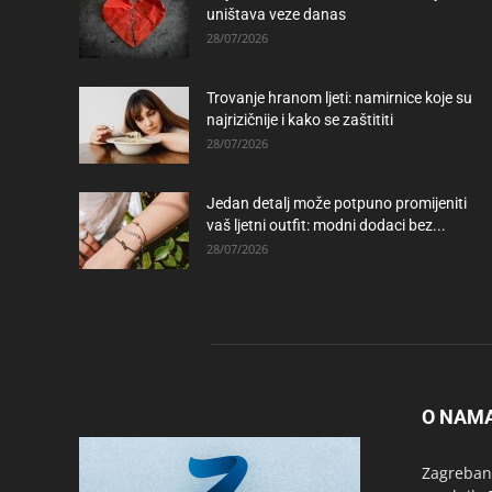
uništava veze danas
28/07/2026
Trovanje hranom ljeti: namirnice koje su
najrizičnije i kako se zaštititi
28/07/2026
Jedan detalj može potpuno promijeniti
vaš ljetni outfit: modni dodaci bez...
28/07/2026
O NAM
Zagrebanc