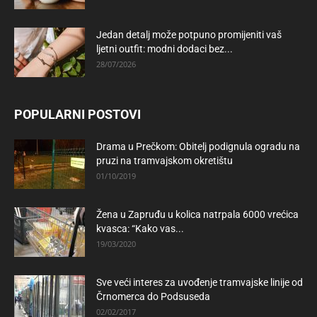
Jedan detalj može potpuno promijeniti vaš
ljetni outfit: modni dodaci bez...
28/07/2026
POPULARNI POSTOVI
Drama u Prečkom: Obitelj podignula ogradu na
pruzi na tramvajskom okretištu
01/10/2019
Žena u Zapruđu u kolica natrpala 6000 vrećica
kvasca: “Kako vas...
19/03/2020
Sve veći interes za uvođenje tramvajske linije od
Črnomerca do Podsuseda
02/02/2017