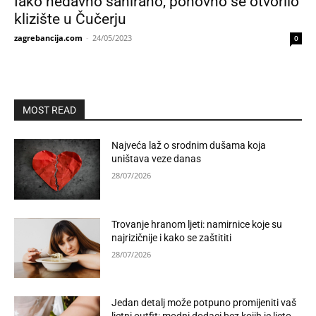
Iako nedavno sanirano, ponovno se otvorilo
klizište u Čučerju
zagrebancija.com
-
24/05/2023
0
MOST READ
Najveća laž o srodnim dušama koja
uništava veze danas
28/07/2026
Trovanje hranom ljeti: namirnice koje su
najrizičnije i kako se zaštititi
28/07/2026
Jedan detalj može potpuno promijeniti vaš