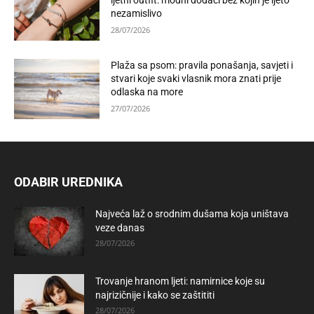
ljetni outfit: modni dodaci bez kojih je ljeto
nezamislivo
28/07/2026
Plaža sa psom: pravila ponašanja, savjeti i
stvari koje svaki vlasnik mora znati prije
odlaska na more
27/07/2026
ODABIR UREDNIKA
Najveća laž o srodnim dušama koja uništava
veze danas
28/07/2026
Trovanje hranom ljeti: namirnice koje su
najrizičnije i kako se zaštititi
28/07/2026