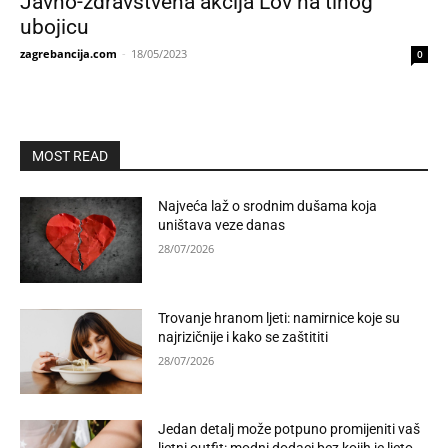
Javno-zdravstvena akcija Lov na tihog
ubojicu
zagrebancija.com
-
18/05/2023
0
MOST READ
Najveća laž o srodnim dušama koja
uništava veze danas
28/07/2026
Trovanje hranom ljeti: namirnice koje su
najrizičnije i kako se zaštititi
28/07/2026
Jedan detalj može potpuno promijeniti vaš