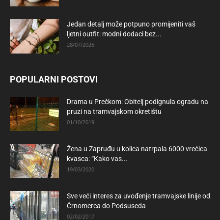
Jedan detalj može potpuno promijeniti vaš
ljetni outfit: modni dodaci bez...
28/07/2026
POPULARNI POSTOVI
Drama u Prečkom: Obitelj podignula ogradu na
pruzi na tramvajskom okretištu
01/10/2019
Žena u Zapruđu u kolica natrpala 6000 vrećica
kvasca: “Kako vas...
19/03/2020
Sve veći interes za uvođenje tramvajske linije od
Črnomerca do Podsuseda
02/02/2017