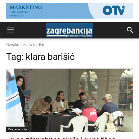
Oznake
Klara barišić
Tag:
klara barišić
Zagrebancija