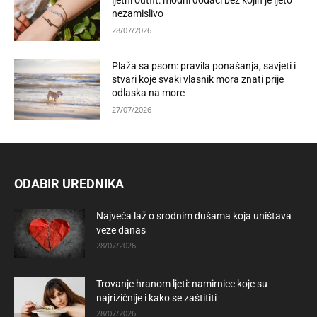
ljetni outfit: modni dodaci bez kojih je ljeto
nezamislivo
28/07/2026
Plaža sa psom: pravila ponašanja, savjeti i
stvari koje svaki vlasnik mora znati prije
odlaska na more
27/07/2026
ODABIR UREDNIKA
Najveća laž o srodnim dušama koja uništava
veze danas
28/07/2026
Trovanje hranom ljeti: namirnice koje su
najrizičnije i kako se zaštititi
28/07/2026