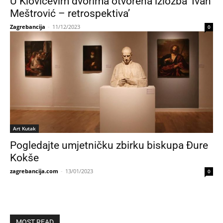
U Klovićevim dvorima otvorena izložba ‘Ivan
Meštrović – retrospektiva’
Zagrebancija
-
11/12/2023
0
Art Kutak
Pogledajte umjetničku zbirku biskupa Đure
Kokše
zagrebancija.com
-
13/01/2023
0
MOST READ