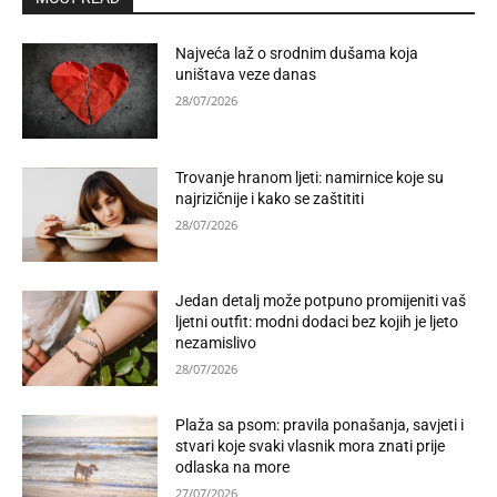
Najveća laž o srodnim dušama koja
uništava veze danas
28/07/2026
Trovanje hranom ljeti: namirnice koje su
najrizičnije i kako se zaštititi
28/07/2026
Jedan detalj može potpuno promijeniti vaš
ljetni outfit: modni dodaci bez kojih je ljeto
nezamislivo
28/07/2026
Plaža sa psom: pravila ponašanja, savjeti i
stvari koje svaki vlasnik mora znati prije
odlaska na more
27/07/2026