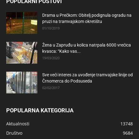
POPULARNI POSTOVI
Drama u Prečkom: Obitelj podignula ogradu na
pruzi na tramvajskom okretištu
01/10/2019
Žena u Zapruđu u kolica natrpala 6000 vrećica
kvasca: “Kako vas...
19/03/2020
Sve veći interes za uvođenje tramvajske linije od
Črnomerca do Podsuseda
02/02/2017
POPULARNA KATEGORIJA
Aktualnosti
13748
Društvo
9684