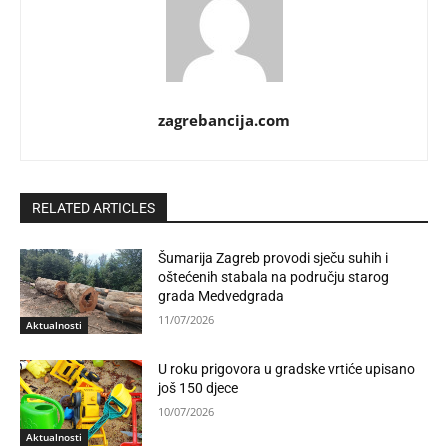
zagrebancija.com
RELATED ARTICLES
Šumarija Zagreb provodi sječu suhih i
oštećenih stabala na području starog
grada Medvedgrada
11/07/2026
Aktualnosti
U roku prigovora u gradske vrtiće upisano
još 150 djece
10/07/2026
Aktualnosti