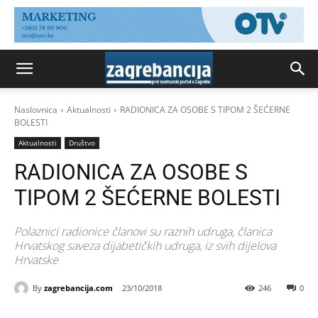
Naslovnica
Aktualnosti
RADIONICA ZA OSOBE S TIPOM 2 ŠEĆERNE
BOLESTI
Aktualnosti
Društvo
RADIONICA ZA OSOBE S
TIPOM 2 ŠEĆERNE BOLESTI
Polaznici radionice članovi su raznih udruga, članica
Hrvatskog saveza dijabetičkih udruga, iz svih dijelova
Hrvatske
By
zagrebancija.com
23/10/2018
246
0