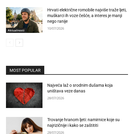
Hrvati električne romobile najviše traže ljeti,
muškarci ih voze češće, a interes je manji
nego ranije
10/07/2026
Aktualnosti
MOST POPULAR
Najveća laž o srodnim dušama koja
uništava veze danas
28/07/2026
Trovanje hranom ljeti: namirnice koje su
najrizičnije i kako se zaštititi
28/07/2026