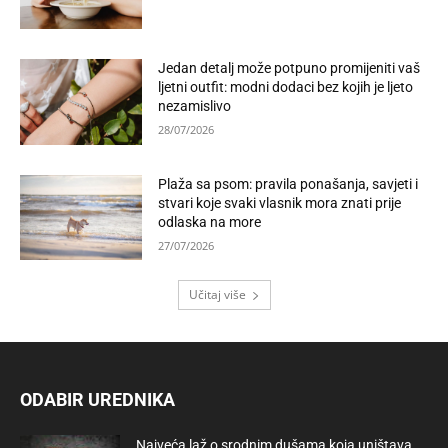
Jedan detalj može potpuno promijeniti vaš
ljetni outfit: modni dodaci bez kojih je ljeto
nezamislivo
28/07/2026
Plaža sa psom: pravila ponašanja, savjeti i
stvari koje svaki vlasnik mora znati prije
odlaska na more
27/07/2026
Učitaj više
ODABIR UREDNIKA
Najveća laž o srodnim dušama koja uništava