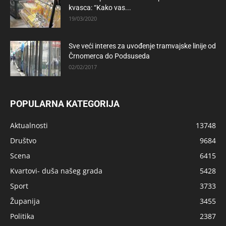
kvasca: “Kako vas...
19/03/2020
Sve veći interes za uvođenje tramvajske linije od
Črnomerca do Podsuseda
02/02/2017
POPULARNA KATEGORIJA
Aktualnosti
13748
Društvo
9684
Scena
6415
Kvartovi- duša našeg grada
5428
Sport
3733
Županija
3455
Politika
2387