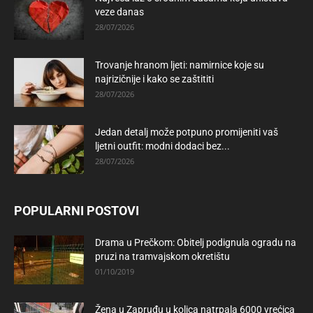
veze danas
28/07/2026
Trovanje hranom ljeti: namirnice koje su
najrizičnije i kako se zaštititi
28/07/2026
Jedan detalj može potpuno promijeniti vaš
ljetni outfit: modni dodaci bez...
28/07/2026
POPULARNI POSTOVI
Drama u Prečkom: Obitelj podignula ogradu na
pruzi na tramvajskom okretištu
01/10/2019
Žena u Zapruđu u kolica natrpala 6000 vrećica