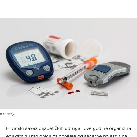
Ilustracija
Hrvatski savez dijabetičkih udruga i ove godine organizira
edukativnu radionicu za oboljele od šećerne bolesti tipa