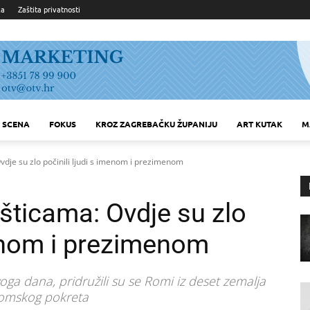
ka
Zaštita privatnosti
SCENA
FOKUS
KROZ ZAGREBAČKU ŽUPANIJU
ART KUTAK
M
dje su zlo počinili ljudi s imenom i prezimenom
ticama: Ovdje su zlo
menom i prezimenom
oga dana, pridružili su se Romi iz deset zemalja
romskog pokreta