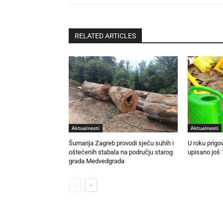
RELATED ARTICLES
Aktualnosti
Aktualnosti
Šumarija Zagreb provodi sječu suhih i
U roku prigo
oštećenih stabala na području starog
upisano još 
grada Medvedgrada