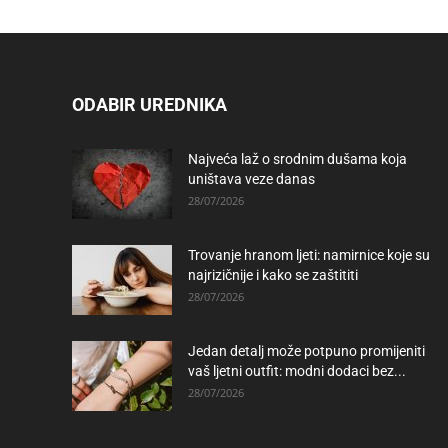
ODABIR UREDNIKA
Najveća laž o srodnim dušama koja
uništava veze danas
28/07/2026
Trovanje hranom ljeti: namirnice koje su
najrizičnije i kako se zaštititi
28/07/2026
Jedan detalj može potpuno promijeniti
vaš ljetni outfit: modni dodaci bez...
28/07/2026