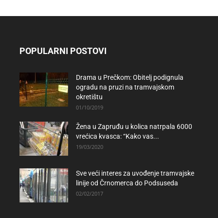
POPULARNI POSTOVI
Drama u Prečkom: Obitelj podignula
ogradu na pruzi na tramvajskom
okretištu
01/10/2019
Žena u Zapruđu u kolica natrpala 6000
vrećica kvasca: “Kako vas...
19/03/2020
Sve veći interes za uvođenje tramvajske
linije od Črnomerca do Podsuseda
02/02/2017