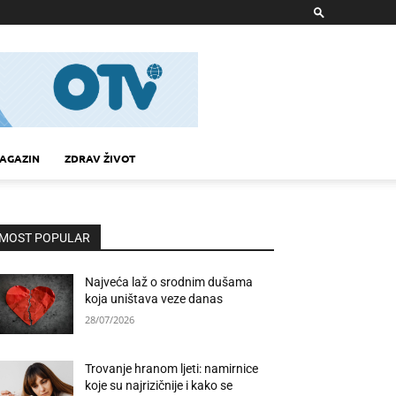
AGAZIN
ZDRAV ŽIVOT
MOST POPULAR
Najveća laž o srodnim dušama
koja uništava veze danas
28/07/2026
Trovanje hranom ljeti: namirnice
koje su najrizičnije i kako se