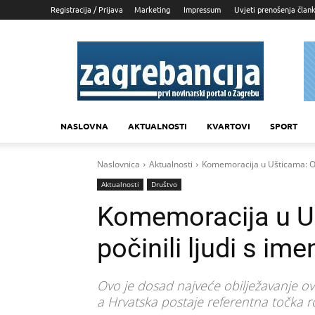
Registracija / Prijava
Marketing
Impressum
Uvjeti prenošenja član
Zagrebancija
NASLOVNA
AKTUALNOSTI
KVARTOVI
SPORT
Naslovnica
Aktualnosti
Komemoracija u Ušticama: Ov
Aktualnosti
Društvo
Komemoracija u Uš
počinili ljudi s i
Ovo je dosad najveće obilježavanje ov
a Hrvatska postaje referentna točka 