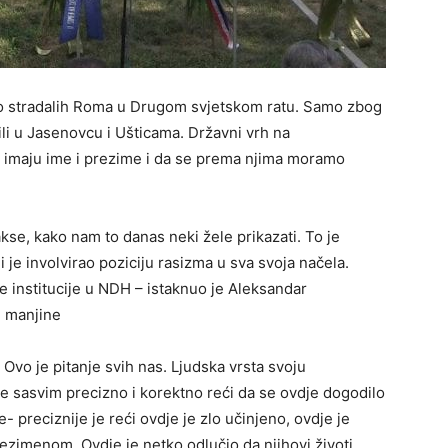
no stradalih Roma u Drugom svjetskom ratu. Samo zbog
ili u Jasenovcu i Ušticama. Državni vrh na
i imaju ime i prezime i da se prema njima moramo
rakse, kako nam to danas neki žele prikazati. To je
i je involvirao poziciju rasizma u sva svoja načela.
institucije u NDH – istaknuo je Aleksandar
e manjine
Ovo je pitanje svih nas. Ljudska vrsta svoju
ije sasvim precizno i korektno reći da se ovdje dogodilo
- preciznije je reći ovdje je zlo učinjeno, ovdje je
rezimenom. Ovdje je netko odlučio da njihovi životi