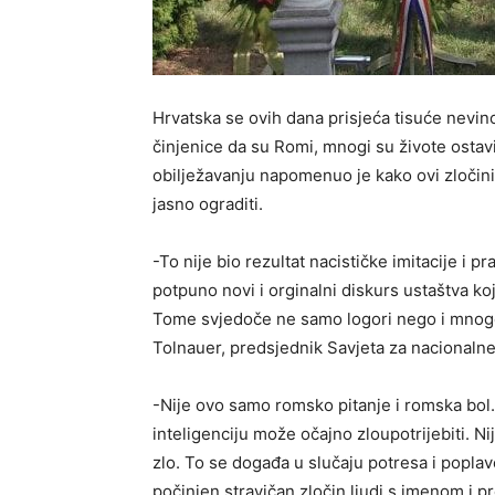
Hrvatska se ovih dana prisjeća tisuće nevi
činjenice da su Romi, mnogi su živote ostav
obilježavanju napomenuo je kako ovi zločin
jasno ograditi.
-To nije bio rezultat nacističke imitacije i p
potpuno novi i orginalni diskurs ustaštva koj
Tome svjedoče ne samo logori nego i mnoge 
Tolnauer, predsjednik Savjeta za nacionaln
-Nije ovo samo romsko pitanje i romska bol. 
inteligenciju može očajno zloupotrijebiti. N
zlo. To se događa u slučaju potresa i poplave
počinjen stravičan zločin ljudi s imenom i p