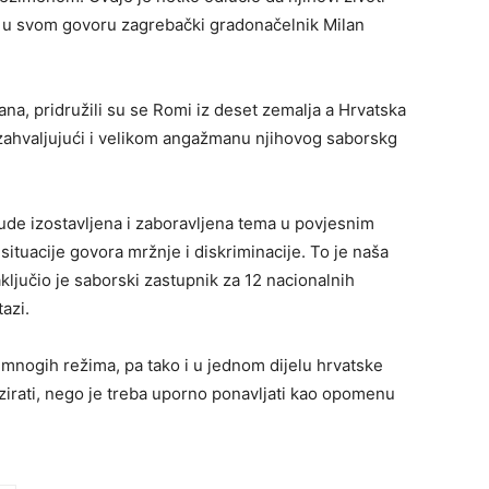
je u svom govoru zagrebački gradonačelnik Milan
na, pridružili su se Romi iz deset zemalja a Hrvatska
zahvaljujući i velikom angažmanu njihovog saborskg
bude izostavljena i zaboravljena tema u povjesnim
situacije govora mržnje i diskriminacije. To je naša
ključio je saborski zastupnik za 12 nacionalnih
azi.
mnogih režima, pa tako i u jednom dijelu hrvatske
vizirati, nego je treba uporno ponavljati kao opomenu