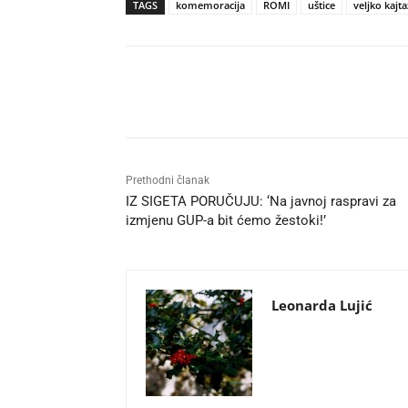
TAGS
komemoracija
ROMI
uštice
veljko kajta
Udio
Prethodni članak
IZ SIGETA PORUČUJU: ‘Na javnoj raspravi za
izmjenu GUP-a bit ćemo žestoki!’
Leonarda Lujić