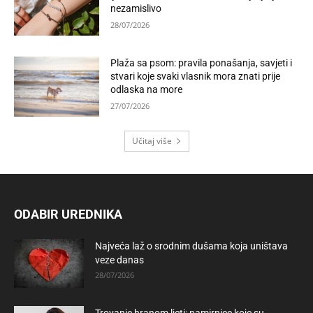
nezamislivo
28/07/2026
Plaža sa psom: pravila ponašanja, savjeti i
stvari koje svaki vlasnik mora znati prije
odlaska na more
27/07/2026
Učitaj više
ODABIR UREDNIKA
Najveća laž o srodnim dušama koja uništava
veze danas
28/07/2026
Trovanje hranom ljeti: namirnice koje su