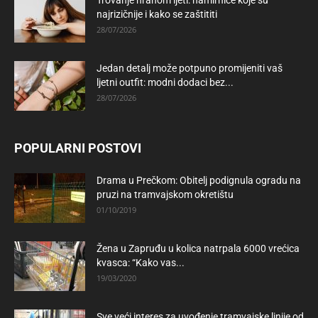
najrizičnije i kako se zaštititi
28/07/2026
Jedan detalj može potpuno promijeniti vaš
ljetni outfit: modni dodaci bez...
28/07/2026
POPULARNI POSTOVI
Drama u Prečkom: Obitelj podignula ogradu na
pruzi na tramvajskom okretištu
01/10/2019
Žena u Zapruđu u kolica natrpala 6000 vrećica
kvasca: “Kako vas...
19/03/2020
Sve veći interes za uvođenje tramvajske linije od