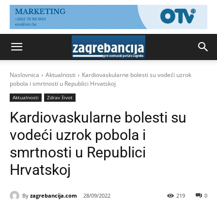
Naslovnica
Aktualnosti
Kardiovaskularne bolesti su vodeći uzrok
pobola i smrtnosti u Republici Hrvatskoj
Aktualnosti
Zdrav život
Kardiovaskularne bolesti su
vodeći uzrok pobola i
smrtnosti u Republici
Hrvatskoj
By
zagrebancija.com
28/09/2022
219
0