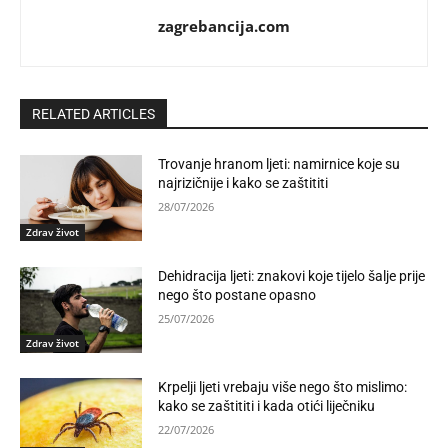
zagrebancija.com
RELATED ARTICLES
Trovanje hranom ljeti: namirnice koje su
najrizičnije i kako se zaštititi
28/07/2026
Zdrav život
Dehidracija ljeti: znakovi koje tijelo šalje prije
nego što postane opasno
25/07/2026
Zdrav život
Krpelji ljeti vrebaju više nego što mislimo:
kako se zaštititi i kada otići liječniku
22/07/2026