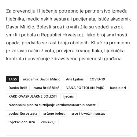
Za prevenciju i liječenje potrebno je partnerstvo između
liječnika, medicinskih sestara i pacijenata, ističe akademik
Davor Miličić. Bolesti srca i krvnih žila su vodeći uzrok
smrti i pobola u Republici Hrvatskoj. Iako broj smrtnosti
opada, predviđa se rast broja oboljelih. Ključ za promjenu
je zdraviji način života, provjera krvnog tlaka, liječnička
kontrola i povećanje zdravstvene pismenosti građana.
TAGS
akademik Davor Miličić
Ana Ljubas
COVID-19
Danko Relić
Ivana Brkić Biloš
IVANA PORTOLAN PAJIĆ
kardiolozi
KARDIOVASKULARNE BOLESTI
liječnici
Nacionalni plan za suzbijanje kardiovaskularnih bolesti
podaci Eurostaata
srčane bolesti
srce i krvožilni sustav
Svjetski dan srca
ZDRAVLJE