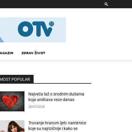
AGAZIN
ZDRAV ŽIVOT
MOST POPULAR
Najveća laž o srodnim dušama
koja uništava veze danas
28/07/2026
Trovanje hranom ljeti: namirnice
koje su najrizičnije i kako se