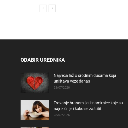
ODABIR UREDNIKA
Najveća laž o srodnim dušama koja
uništava veze danas
28/07/2026
Trovanje hranom ljeti: namirnice koje su
najrizičnije i kako se zaštititi
28/07/2026