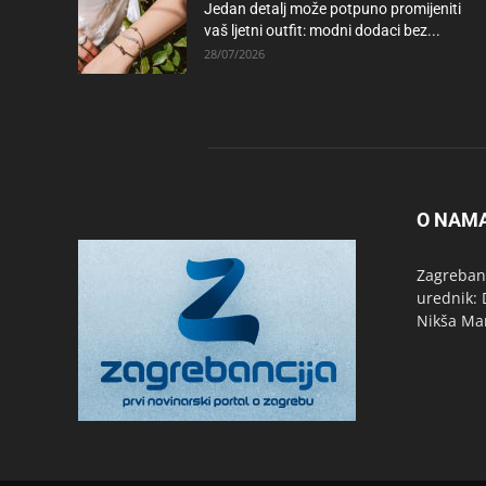
Jedan detalj može potpuno promijeniti
vaš ljetni outfit: modni dodaci bez...
28/07/2026
O NAM
Zagrebanc
urednik: 
Nikša Ma