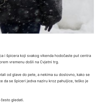
ca i špicera koji svakog vikenda hodočaste put centra
jgorem vremenu došli na Cvjetni trg.
motali od glave do pete, a nekima su doslovno, kako se
ice da se špiceri jedva naziru kroz pahuljice, teško je
često gledati.