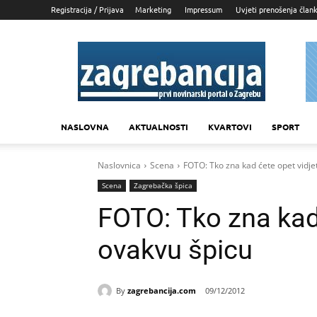
Registracija / Prijava
Marketing
Impressum
Uvjeti prenošenja član
Zagrebancija
NASLOVNA
AKTUALNOSTI
KVARTOVI
SPORT
Naslovnica
Scena
FOTO: Tko zna kad ćete opet vidje
Scena
Zagrebačka špica
FOTO: Tko zna kad 
ovakvu špicu
By
zagrebancija.com
09/12/2012