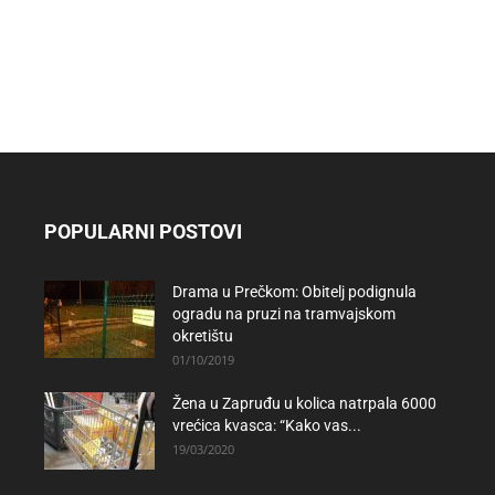
POPULARNI POSTOVI
Drama u Prečkom: Obitelj podignula
ogradu na pruzi na tramvajskom
okretištu
01/10/2019
Žena u Zapruđu u kolica natrpala 6000
vrećica kvasca: “Kako vas...
19/03/2020