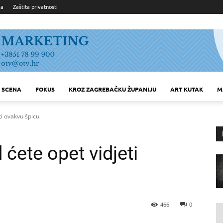
ka
Zaštita privatnosti
SCENA
FOKUS
KROZ ZAGREBAČKU ŽUPANIJU
ART KUTAK
M
ti ovakvu špicu
ćete opet vidjeti
466
0