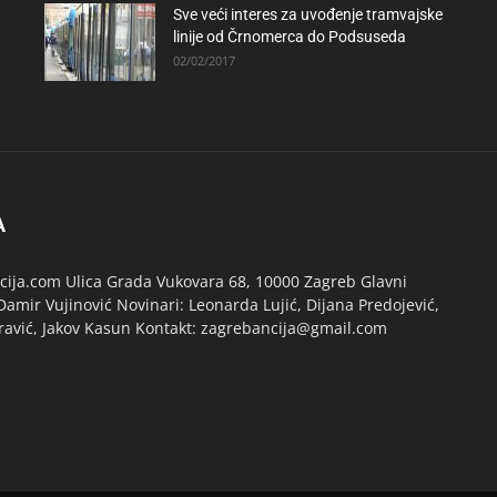
Sve veći interes za uvođenje tramvajske
linije od Črnomerca do Podsuseda
02/02/2017
A
ija.com Ulica Grada Vukovara 68, 10000 Zagreb Glavni
Damir Vujinović Novinari: Leonarda Lujić, Dijana Predojević,
ravić, Jakov Kasun Kontakt: zagrebancija@gmail.com