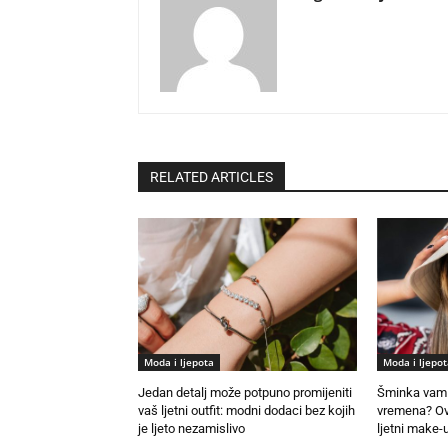
RELATED ARTICLES
Moda i ljepota
Moda i ljepot
Jedan detalj može potpuno promijeniti
Šminka vam 
vaš ljetni outfit: modni dodaci bez kojih
vremena? Ovo
je ljeto nezamislivo
ljetni make-u