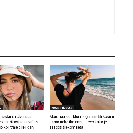
a
Moda i ljepota
nestane nakon sat
More, sunce i klor mogu uništiti kosu u
 su trikovi za savršen
samo nekoliko dana – evo kako je
p koji traje cijeli dan
zaštititi tijekom ljeta