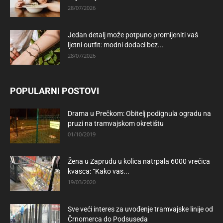
28/07/2026
Jedan detalj može potpuno promijeniti vaš
ljetni outfit: modni dodaci bez...
28/07/2026
POPULARNI POSTOVI
Drama u Prečkom: Obitelj podignula ogradu na
pruzi na tramvajskom okretištu
01/10/2019
Žena u Zapruđu u kolica natrpala 6000 vrećica
kvasca: “Kako vas...
19/03/2020
Sve veći interes za uvođenje tramvajske linije od
Črnomerca do Podsuseda