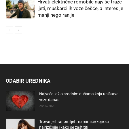
Hrvati električne romobile najviše traže
ljeti, muškarci ih voze češće, a interes je
manji nego ranije
ODABIR UREDNIKA
Najveća laž o srodnim dušama koja uništava
veze danas
28/07/2026
Trovanje hranom ljeti: namirnice koje su
najrizičnije i kako se zaštititi