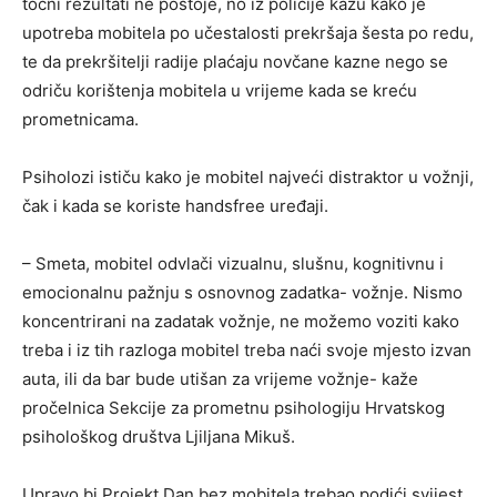
točni rezultati ne postoje, no iz policije kažu kako je
upotreba mobitela po učestalosti prekršaja šesta po redu,
te da prekršitelji radije plaćaju novčane kazne nego se
odriču korištenja mobitela u vrijeme kada se kreću
prometnicama.
Psiholozi ističu kako je mobitel najveći distraktor u vožnji,
čak i kada se koriste handsfree uređaji.
– Smeta, mobitel odvlači vizualnu, slušnu, kognitivnu i
emocionalnu pažnju s osnovnog zadatka- vožnje. Nismo
koncentrirani na zadatak vožnje, ne možemo voziti kako
treba i iz tih razloga mobitel treba naći svoje mjesto izvan
auta, ili da bar bude utišan za vrijeme vožnje- kaže
pročelnica Sekcije za prometnu psihologiju Hrvatskog
psihološkog društva Ljiljana Mikuš.
Upravo bi Projekt Dan bez mobitela trebao podići svijest