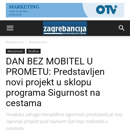
Naslovnica
Aktualnosti
Aktualnosti
Društvo
DAN BEZ MOBITEL U
PROMETU: Predstavljen
novi projekt u sklopu
programa Sigurnost na
cestama
Hrvatska udruga menadžera sigurnosti predstavila je svoj
najnoviji projekt pod nazivom Dan bez mobitela u
prometu