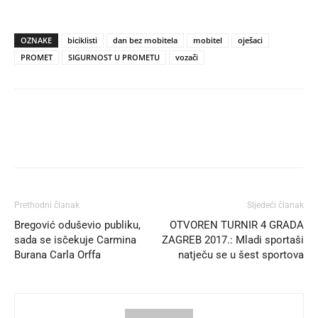
OZNAKE
biciklisti
dan bez mobitela
mobitel
oješaci
PROMET
SIGURNOST U PROMETU
vozači
Prethodni članak
Sljedeći članak
Bregović oduševio publiku,
OTVOREN TURNIR 4 GRADA
sada se isčekuje Carmina
ZAGREB 2017.: Mladi sportaši
Burana Carla Orffa
natječu se u šest sportova