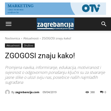
Naslovnica
Aktualnosti
ZGOGOSI znaju kako!
Aktualnosti
Društvo
ZGOGOSI znaju kako!
Promjena navika, informiranje, edukacija, motiviranost i
svjesnost o odgovornom ponašanju ključni su za stvaranje
jasne slike o ulozi sviju nas, posebice naših najmlađih
sugrađana
By
zagrebancija.com
09/04/2019
388
0