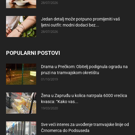
28/07/2026
Jedan detalj može potpuno promijeniti vaš
ljetni outfit: modni dodaci bez...
28/07/2026
POPULARNI POSTOVI
Drama u Prečkom: Obitelj podignula ogradu na
pruzi na tramvajskom okretištu
01/10/2019
Žena u Zapruđu u kolica natrpala 6000 vrećica
kvasca: “Kako vas...
19/03/2020
Sve veći interes za uvođenje tramvajske linije od
Črnomerca do Podsuseda