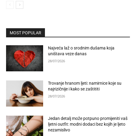
MOST POPULAR
Najveća laž o srodnim dušama koja
uništava veze danas
28/07/2026
Trovanje hranom ljeti: namirnice koje su
najrizičnije i kako se zaštititi
28/07/2026
Jedan detalj može potpuno promijeniti vaš
ljetni outfit: modni dodaci bez kojih je ljeto
nezamislivo