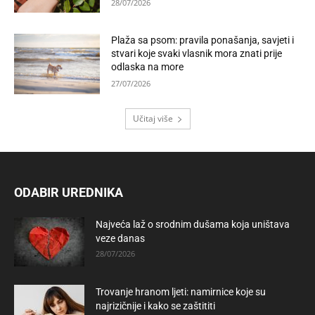
28/07/2026
Plaža sa psom: pravila ponašanja, savjeti i
stvari koje svaki vlasnik mora znati prije
odlaska na more
27/07/2026
Učitaj više
ODABIR UREDNIKA
Najveća laž o srodnim dušama koja uništava
veze danas
28/07/2026
Trovanje hranom ljeti: namirnice koje su
najrizičnije i kako se zaštititi