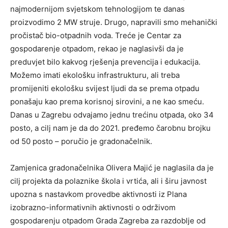
najmodernijom svjetskom tehnologijom te danas
proizvodimo 2 MW struje. Drugo, napravili smo mehanički
pročistač bio-otpadnih voda. Treće je Centar za
gospodarenje otpadom, rekao je naglasivši da je
preduvjet bilo kakvog rješenja prevencija i edukacija.
Možemo imati ekološku infrastrukturu, ali treba
promijeniti ekološku svijest ljudi da se prema otpadu
ponašaju kao prema korisnoj sirovini, a ne kao smeću.
Danas u Zagrebu odvajamo jednu trećinu otpada, oko 34
posto, a cilj nam je da do 2021. pređemo čarobnu brojku
od 50 posto – poručio je gradonačelnik.
Zamjenica gradonačelnika Olivera Majić je naglasila da je
cilj projekta da polaznike škola i vrtića, ali i širu javnost
upozna s nastavkom provedbe aktivnosti iz Plana
izobrazno-informativnih aktivnosti o održivom
gospodarenju otpadom Grada Zagreba za razdoblje od