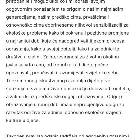
prirodan je i moguć ukoliko i mi odrasli svojim
odgovornim ponašanjem te brigom o našim najmlađim
generacijama, našim predškolcima, prvašićima i
osnovnoškolcima doprinesemo njihovoj senzibilizaciji za
ekološke probleme kako bi pokrenuli pozitivne promjene
u najranijoj dobi koje će nadograđivati tijekom procesa
odrastanja, kako u svojoj obitelji, tako i u zajednici te
društvu u cjelini. Zainteresiranost za životnu okolinu
javlja se vrlo rano, od trenutka kad dijete počne
upoznavati, proučavati i razumijevati svijet oko sebe.
Tijekom ranog iskustvenog razdoblja dijete prve
spoznaje o svojemu životnom okružju dobiva od roditelja,
a zatim i kroz predškolski odgoj i obrazovanje. Odgoj i
obrazovanje u ranoj dobi imaju neprocjenljivu ulogu za
razvitak održive zajednice, odnosno ekološke svijesti i
kulture u djece.
Također, pravilan odabir sadržaja prilagođenih uzrasnim i