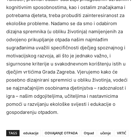
kognitivnim sposobnostima, kao i ostalim značajkama i
potrebama djeteta, treba probuditi zainteresiranost za
ekološke probleme. Nadamo se da smo i odabirom
dizajna spremnika (u obliku životinja) namijenjenih za
odvojeno prikupljanje otpada našim najmlađim
sugrađanima uvažili specifičnosti dječjeg spoznajnog i
motivacijskog razvoja, ali što je jednako važno, i
sigurnosne kriterije u svakodnevnom korištenju istih u
dječjim vrtićima Grada Zagreba. Vjerujemo kako će
posebno dizajnirani spremnici u obliku životinja, vodeći
se najznačajnijim osobinama djetinjstva – radoznalost i
igra – našim odgojiteljima, učiteljima i nastavnicima
pomoći u razvijanju ekološke svijesti i edukacije o
gospodarenju otpadom.
TAGS
edukacije
ODVAJANJE OTPADA
Otpad
učenje
VRTIĆ