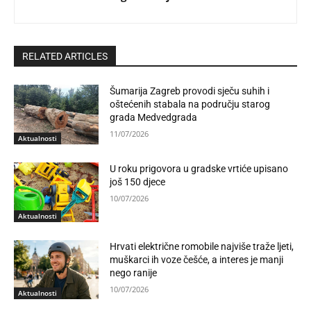
RELATED ARTICLES
Šumarija Zagreb provodi sječu suhih i
oštećenih stabala na području starog
grada Medvedgrada
11/07/2026
Aktualnosti
U roku prigovora u gradske vrtiće upisano
još 150 djece
10/07/2026
Aktualnosti
Hrvati električne romobile najviše traže ljeti,
muškarci ih voze češće, a interes je manji
nego ranije
10/07/2026
Aktualnosti