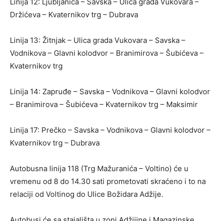
Linija 12: Ljubljanica – Savska – Ulica grada Vukovara –
Držićeva – Kvaternikov trg – Dubrava
Linija 13: Žitnjak – Ulica grada Vukovara – Savska –
Vodnikova – Glavni kolodvor – Branimirova – Šubićeva –
Kvaternikov trg
Linija 14: Zapruđe – Savska – Vodnikova – Glavni kolodvor
– Branimirova – Šubićeva – Kvaternikov trg – Maksimir
Linija 17: Prečko – Savska – Vodnikova – Glavni kolodvor –
Kvaternikov trg – Dubrava
Autobusna linija 118 (Trg Mažuranića – Voltino) će u
vremenu od 8 do 14.30 sati prometovati skraćeno i to na
relaciji od Voltinog do Ulice Božidara Adžije.
Autobusi će sa stajališta u zoni Adžijine i Magazinske