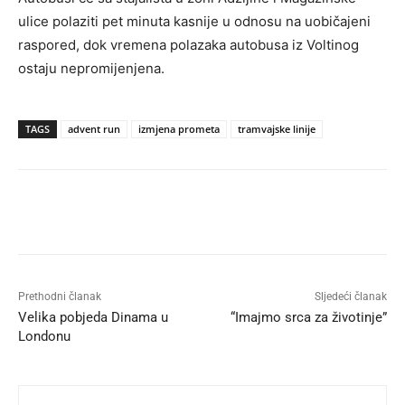
ulice polaziti pet minuta kasnije u odnosu na uobičajeni
raspored, dok vremena polazaka autobusa iz Voltinog
ostaju nepromijenjena.
TAGS
advent run
izmjena prometa
tramvajske linije
Prethodni članak
Sljedeći članak
Velika pobjeda Dinama u
“Imajmo srca za životinje”
Londonu