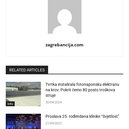
zagrebancija.com
RELATED ARTICLES
Tvrtka instalirala fotonaponsku elektranu
na krov: Pokrit ćemo 80 posto troškova
struje
30/04/2024
Info
Proslava 25. rođendana klinike “Svjetlost”
21/09/2023