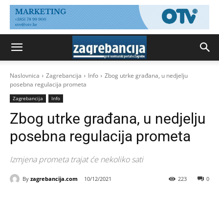
Naslovnica
Zagrebancija
Info
Zbog utrke građana, u nedjelju
posebna regulacija prometa
Zagrebancija
Info
Zbog utrke građana, u nedjelju
posebna regulacija prometa
Izmjena prometa trajat će nekoliko sati
By
zagrebancija.com
10/12/2021
223
0