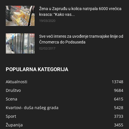
Žena u Zapruđu u kolica natrpala 6000 vrećica
kvasca: “Kako vas...
19/03/2020
Sve veći interes za uvođenje tramvajske linije od
Črnomerca do Podsuseda
02/02/2017
POPULARNA KATEGORIJA
Aktualnosti
13748
Društvo
9684
Scena
6415
Kvartovi- duša našeg grada
5428
Sport
3733
Županija
3455