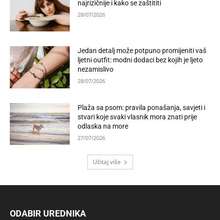
najrizičnije i kako se zaštititi
28/07/2026
Jedan detalj može potpuno promijeniti vaš
ljetni outfit: modni dodaci bez kojih je ljeto
nezamislivo
28/07/2026
Plaža sa psom: pravila ponašanja, savjeti i
stvari koje svaki vlasnik mora znati prije
odlaska na more
27/07/2026
Učitaj više
ODABIR UREDNIKA