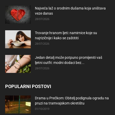
Najveća laž o srodnim dušama koja uništava
veze danas
28/07/2026
Trovanje hranom ljeti: namirnice koje su
najrizičnije i kako se zaštititi
28/07/2026
Jedan detalj može potpuno promijeniti vaš
ljetni outfit: modni dodaci bez...
28/07/2026
POPULARNI POSTOVI
Drama u Prečkom: Obitelj podignula ogradu na
pruzi na tramvajskom okretištu
01/10/2019