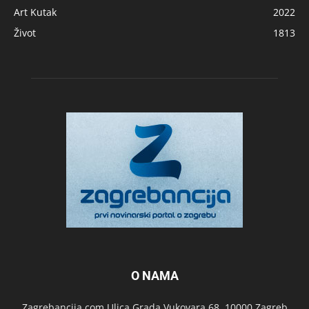
Art Kutak
2022
Život
1813
O NAMA
Zagrebancija.com Ulica Grada Vukovara 68, 10000 Zagreb