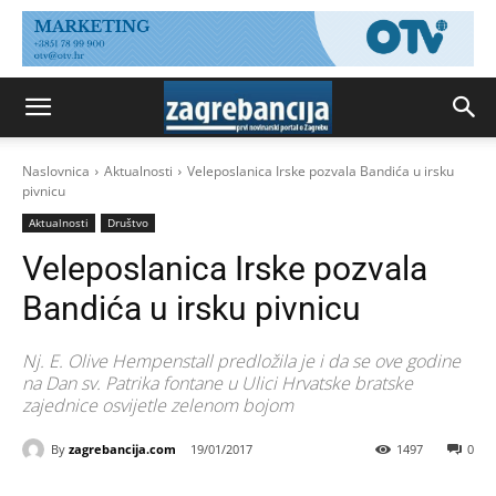
Naslovnica
Aktualnosti
Veleposlanica Irske pozvala Bandića u irsku
pivnicu
Aktualnosti
Društvo
Veleposlanica Irske pozvala
Bandića u irsku pivnicu
Nj. E. Olive Hempenstall predložila je i da se ove godine
na Dan sv. Patrika fontane u Ulici Hrvatske bratske
zajednice osvijetle zelenom bojom
By
zagrebancija.com
19/01/2017
1497
0