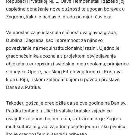
Republici Hrvatskoj Nj. E. Olive Hempenstall i zaželio joj
uspješno obnašanje nove dužnosti te ugodan boravak u
Zagrebu, kako je naglasio, gradu po mjeri čovjeka.
Veleposlanica je istaknula sličnost dva glavna grada,
Dublina i Zagreba, kao i spremnost za njihovo
povezivanje na međuinstitucionalnoj razini. Ujedno je
gradonačelnika upoznala s projektom osvjetljavanja
objekata u europskim i svjetskim metropolama, primjerice
sidnejske Opere, pariškog Eiffelovog tornja ili Kristova
kipa u Riju, irskom zelenom bojom u povodu proslave
Dana sv. Patrika.
Također, gošća je predložila da se ove godine na Dan sv.
Patrika fontane u Ulici Hrvatske bratske zajednice
osvijetle zelenom bojom te da, s obzirom da je Zagreb
multikulturalni grad, zajedno posjete jednu irsku pivnicu,
što je gradonačelnik Bandić i prihvatio.