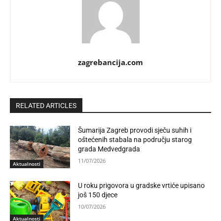
zagrebancija.com
RELATED ARTICLES
Šumarija Zagreb provodi sječu suhih i
oštećenih stabala na području starog
grada Medvedgrada
11/07/2026
Aktualnosti
U roku prigovora u gradske vrtiće upisano
još 150 djece
10/07/2026
Aktualnosti