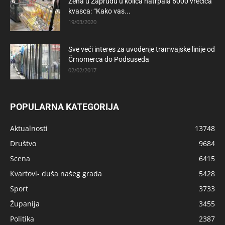
Žena u Zapruđu u kolica natrpala 6000 vrećica
kvasca: “Kako vas...
19/03/2020
Sve veći interes za uvođenje tramvajske linije od
Črnomerca do Podsuseda
02/02/2017
POPULARNA KATEGORIJA
Aktualnosti
13748
Društvo
9684
Scena
6415
Kvartovi- duša našeg grada
5428
Sport
3733
Županija
3455
Politika
2387