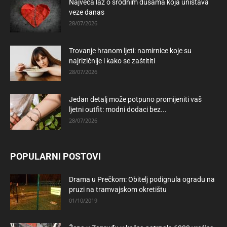
Najveća laž o srodnim dušama koja uništava
veze danas
28/07/2026
Trovanje hranom ljeti: namirnice koje su
najrizičnije i kako se zaštititi
28/07/2026
Jedan detalj može potpuno promijeniti vaš
ljetni outfit: modni dodaci bez...
28/07/2026
POPULARNI POSTOVI
Drama u Prečkom: Obitelj podignula ogradu na
pruzi na tramvajskom okretištu
01/10/2019