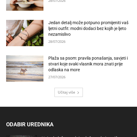
28/07/2026
Jedan detalj može potpuno promijeniti vaš
ljetni outfit: modni dodaci bez kojih je ljeto
nezamislivo
28/07/2026
Plaža sa psom: pravila ponašanja, savjeti i
stvari koje svaki vlasnik mora znati prije
odlaska na more
27/07/2026
Učitaj više
ODABIR UREDNIKA