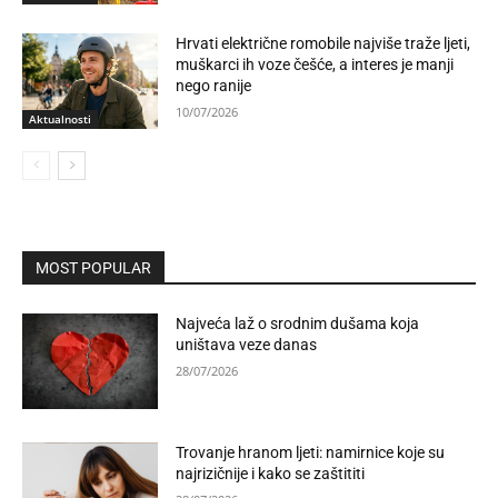
Hrvati električne romobile najviše traže ljeti,
muškarci ih voze češće, a interes je manji
nego ranije
10/07/2026
Aktualnosti
MOST POPULAR
Najveća laž o srodnim dušama koja
uništava veze danas
28/07/2026
Trovanje hranom ljeti: namirnice koje su
najrizičnije i kako se zaštititi