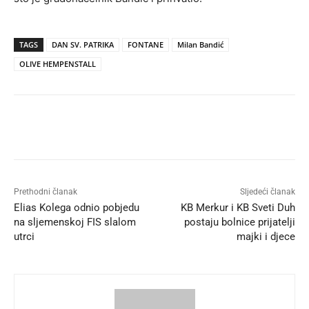
TAGS
DAN SV. PATRIKA
FONTANE
Milan Bandić
OLIVE HEMPENSTALL
Prethodni članak
Sljedeći članak
Elias Kolega odnio pobjedu
KB Merkur i KB Sveti Duh
na sljemenskoj FIS slalom
postaju bolnice prijatelji
utrci
majki i djece