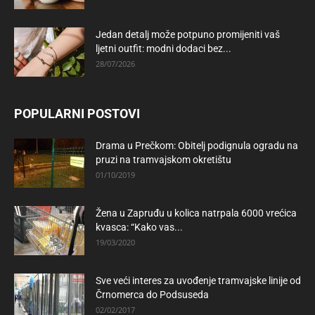
Jedan detalj može potpuno promijeniti vaš
ljetni outfit: modni dodaci bez...
28/07/2026
POPULARNI POSTOVI
Drama u Prečkom: Obitelj podignula ogradu na
pruzi na tramvajskom okretištu
01/10/2019
Žena u Zapruđu u kolica natrpala 6000 vrećica
kvasca: “Kako vas...
19/03/2020
Sve veći interes za uvođenje tramvajske linije od
Črnomerca do Podsuseda
02/02/2017