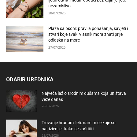
ljetni outfit: modni dodaci bez kojih je ljeto
nezamislivo
28/07/2026
Plaža sa psom: pravila ponašanja, savjeti i
stvari koje svaki vlasnik mora znati prije
odlaska na more
27/07/2026
ODABIR UREDNIKA
Najveća laž o srodnim dušama koja uništava
veze danas
28/07/2026
Trovanje hranom ljeti: namirnice koje su
najrizičnije i kako se zaštititi
28/07/2026