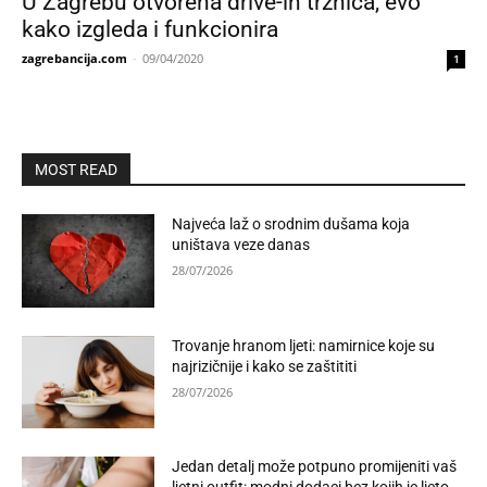
U Zagrebu otvorena drive-in tržnica, evo
kako izgleda i funkcionira
zagrebancija.com
-
09/04/2020
1
MOST READ
Najveća laž o srodnim dušama koja
uništava veze danas
28/07/2026
Trovanje hranom ljeti: namirnice koje su
najrizičnije i kako se zaštititi
28/07/2026
Jedan detalj može potpuno promijeniti vaš