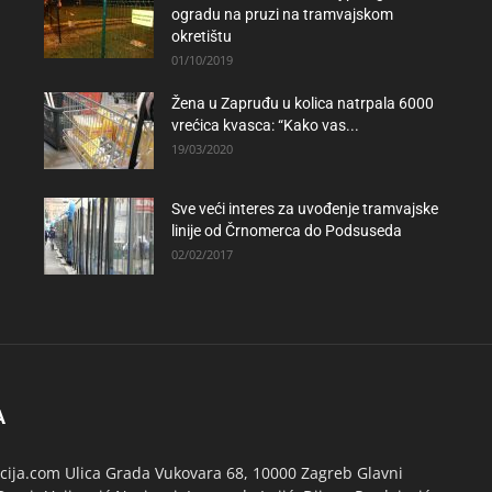
ogradu na pruzi na tramvajskom
okretištu
01/10/2019
Žena u Zapruđu u kolica natrpala 6000
vrećica kvasca: “Kako vas...
19/03/2020
Sve veći interes za uvođenje tramvajske
linije od Črnomerca do Podsuseda
02/02/2017
A
ija.com Ulica Grada Vukovara 68, 10000 Zagreb Glavni