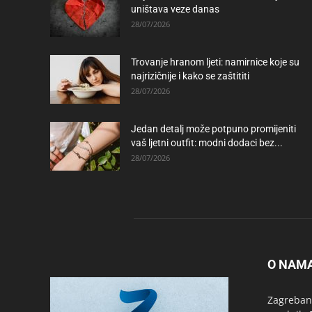
uništava veze danas
28/07/2026
Trovanje hranom ljeti: namirnice koje su
najrizičnije i kako se zaštititi
28/07/2026
Jedan detalj može potpuno promijeniti
vaš ljetni outfit: modni dodaci bez...
28/07/2026
O NAM
Zagrebanc