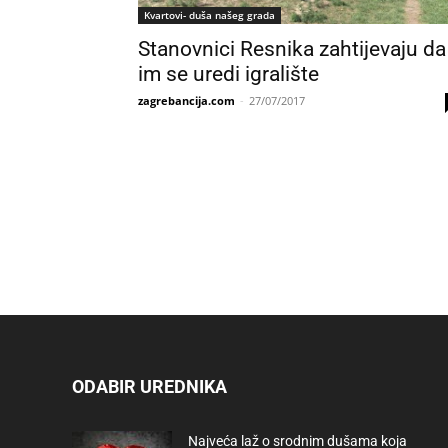
Kvartovi- duša našeg grada
Stanovnici Resnika zahtijevaju da
im se uredi igralište
zagrebancija.com
-
27/07/2017
ODABIR UREDNIKA
Najveća laž o srodnim dušama koja