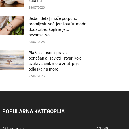
zaštititi
28/07/2026
Jedan detalj može potpuno
promijeniti vaš ljetni outfit: modni
dodaci bez kojih je ljeto
nezamislivo
28/07/2026
Plaža sa psom: pravila
ponašanja, savjeti i stvari koje
svaki vlasnik mora znati prije
odlaska na more
27/07/2026
POPULARNA KATEGORIJA
Aktualnosti
13748