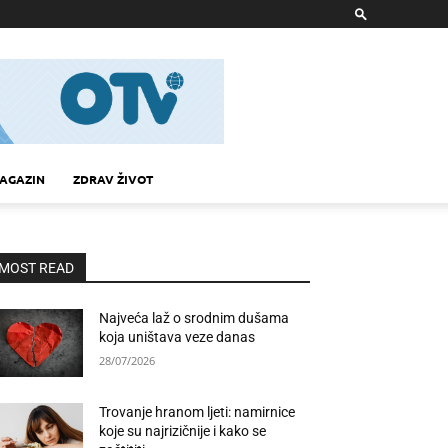
AGAZIN
ZDRAV ŽIVOT
MOST READ
Najveća laž o srodnim dušama
koja uništava veze danas
28/07/2026
Trovanje hranom ljeti: namirnice
koje su najrizičnije i kako se