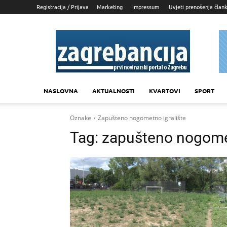
Registracija / Prijava
Marketing
Impressum
Uvjeti prenošenja član
Zagrebancija
NASLOVNA
AKTUALNOSTI
KVARTOVI
SPORT
Oznake
Zapušteno nogometno igralište
Tag:
zapušteno nogomet