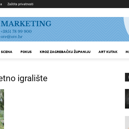
ka
Zaštita privatnosti
SCENA
FOKUS
KROZ ZAGREBAČKU ŽUPANIJU
ART KUTAK
M
no igralište