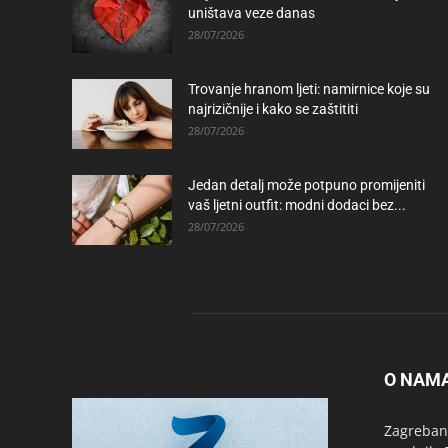
uništava veze danas
28/07/2026
Trovanje hranom ljeti: namirnice koje su
najrizičnije i kako se zaštititi
28/07/2026
Jedan detalj može potpuno promijeniti
vaš ljetni outfit: modni dodaci bez...
28/07/2026
O NAM
Zagrebanc