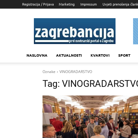
Registracija / Prijava
Marketing
Impressum
Uvjeti prenošenja član
Zagrebancija
NASLOVNA
AKTUALNOSTI
KVARTOVI
SPORT
Oznake
VINOGRADARSTVO
Tag:
VINOGRADARSTV