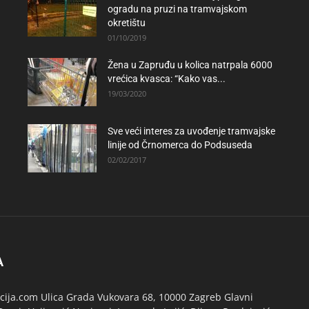
ogradu na pruzi na tramvajskom
okretištu
01/10/2019
Žena u Zapruđu u kolica natrpala 6000
vrećica kvasca: “Kako vas...
19/03/2020
Sve veći interes za uvođenje tramvajske
linije od Črnomerca do Podsuseda
02/02/2017
A
ija.com Ulica Grada Vukovara 68, 10000 Zagreb Glavni