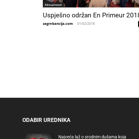
Aktualnosti
Uspješno održan En Primeur 201
zagrebancija.com
-
01/02/2018
ODABIR UREDNIKA
Najveća laž o srodnim dušama koja