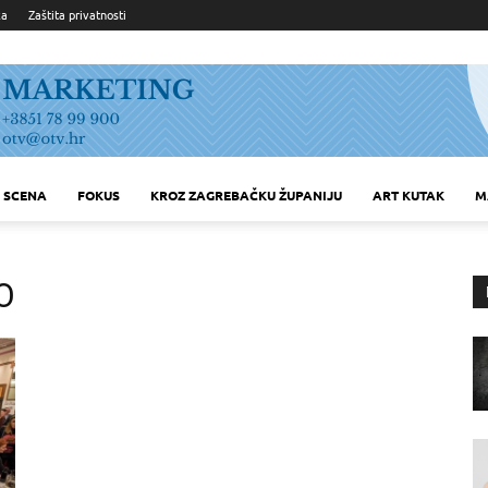
ka
Zaštita privatnosti
SCENA
FOKUS
KROZ ZAGREBAČKU ŽUPANIJU
ART KUTAK
M
O