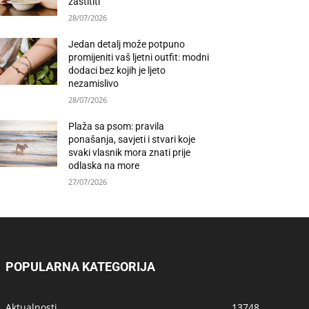
zaštititi
28/07/2026
Jedan detalj može potpuno
promijeniti vaš ljetni outfit: modni
dodaci bez kojih je ljeto
nezamislivo
28/07/2026
Plaža sa psom: pravila
ponašanja, savjeti i stvari koje
svaki vlasnik mora znati prije
odlaska na more
27/07/2026
POPULARNA KATEGORIJA
Aktualnosti
13748