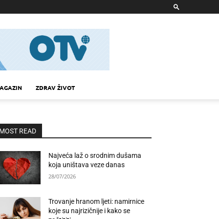
AGAZIN
ZDRAV ŽIVOT
MOST READ
Najveća laž o srodnim dušama
koja uništava veze danas
28/07/2026
Trovanje hranom ljeti: namirnice
koje su najrizičnije i kako se